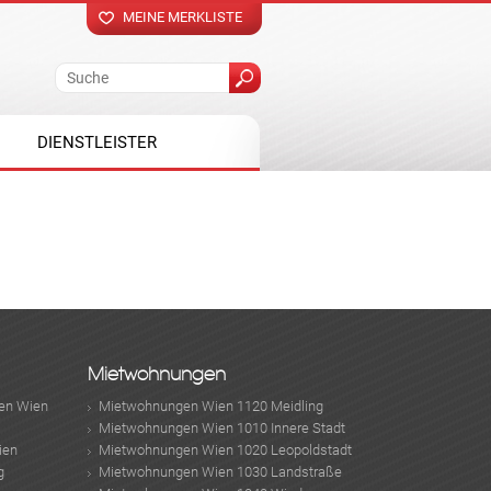
MEINE MERKLISTE
DIENSTLEISTER
Mietwohnungen
en Wien
Mietwohnungen Wien 1120 Meidling
Mietwohnungen Wien 1010 Innere Stadt
ien
Mietwohnungen Wien 1020 Leopoldstadt
g
Mietwohnungen Wien 1030 Landstraße