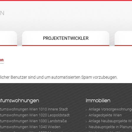
Jump to navigation
PROJEKTENTWICKLER
on
hlicher Benutzer sind und um automatisierten Spam vorzubeugen.
ntumswohnungen
Immobilien
ntumswohnungen Wien 1010 Innere Stadt
Anlage Vorsorgewohnung
ntumswohnungen Wien 1020 Leopoldstadt
Anlageobjekte Wien
ntumswohnungen Wien 1030 Landstraße
Anlage Neubauprojekte W
ntumswohnungen Wien 1040 Wieden
Neubauprojekte in Planun