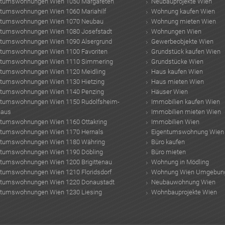
ntumswohnungen Wien 1050 Margareten
Neubauprojekte Wien
ntumswohnungen Wien 1060 Mariahilf
Wohnung kaufen Wien
ntumswohnungen Wien 1070 Neubau
Wohnung mieten Wien
ntumswohnungen Wien 1080 Josefstadt
Wohnungen Wien
ntumswohnungen Wien 1090 Alsergrund
Gewerbeobjekte Wien
ntumswohnungen Wien 1100 Favoriten
Grundstück kaufen Wien
ntumswohnungen Wien 1110 Simmering
Grundstücke Wien
ntumswohnungen Wien 1120 Meidling
Haus kaufen Wien
ntumswohnungen Wien 1130 Hietzing
Haus mieten Wien
ntumswohnungen Wien 1140 Penzing
Häuser Wien
ntumswohnungen Wien 1150 Rudolfsheim-
Immobilien kaufen Wien
haus
Immobilien mieten Wien
ntumswohnungen Wien 1160 Ottakring
Immobilien Wien
ntumswohnungen Wien 1170 Hernals
Eigentumswohnung Wien
ntumswohnungen Wien 1180 Währing
Büro kaufen
ntumswohnungen Wien 1190 Döbling
Büro mieten
ntumswohnungen Wien 1200 Brigittenau
Wohnung in Mödling
ntumswohnungen Wien 1210 Floridsdorf
Wohnung Wien Umgebun
ntumswohnungen Wien 1220 Donaustadt
Neubauwohnung Wien
ntumswohnungen Wien 1230 Liesing
Wohnbauprojekte Wien