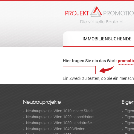
IMMOBILIENSUCHENDE
Hier tragen Sie ein das Wort:
promoti
Ein Zweck zu testen, ob Sie ein mensc
Neubauprojekte
Eige
Neubauprojekte Wien 1010 Innere Stadt
Eige
Neubauprojekte Wien 1020 Leopoldstadt
Eige
Neubauprojekte Wien 1030 Landstraße
Eige
Neubauprojekte Wien 1040 Wieden
Eige