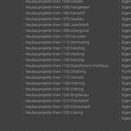
Neubauprojekte Wien 1040 Wieden
Eige
Neubauprojekte Wien 1050 Margareten
Eige
Neubauprojekte Wien 1060 Mariahilf
Eige
Neubauprojekte Wien 1070 Neubau
Eige
Neubauprojekte Wien 1080 Josefstadt
Eige
Neubauprojekte Wien 1090 Alsergrund
Eige
Neubauprojekte Wien 1100 Favoriten
Eige
Neubauprojekte Wien 1110 Simmering
Eige
Neubauprojekte Wien 1120 Meidling
Eige
Neubauprojekte Wien 1130 Hietzing
Eige
Neubauprojekte Wien 1140 Penzing
Eige
Neubauprojekte Wien 1150 Rudolfsheim-Fünfhaus
Eige
Neubauprojekte Wien 1160 Ottakring
Fünf
Neubauprojekte Wien 1170 Hernals
Eige
Neubauprojekte Wien 1180 Währing
Eige
Neubauprojekte Wien 1190 Döbling
Eige
Neubauprojekte Wien 1200 Brigittenau
Eige
Neubauprojekte Wien 1210 Floridsdorf
Eige
Neubauprojekte Wien 1220 Donaustadt
Eige
Neubauprojekte Wien 1230 Liesing
Eige
Eige