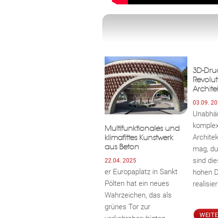
3D-Druc
Revolut
Archite
03.09. 2
Unabhän
komplex
Multifunktionales und
Archite
klimafittes Kunstwerk
aus Beton
mag, du
sind di
22.04. 2025
er Europaplatz in Sankt
hohen D
Pölten hat ein neues
realisier
Wahrzeichen, das als
grünes Tor zur
WEIT