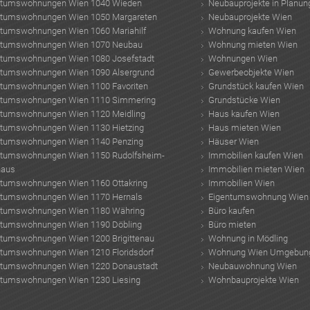
ntumswohnungen Wien 1040 Wieden
Neubauprojekte in Planun
ntumswohnungen Wien 1050 Margareten
Neubauprojekte Wien
ntumswohnungen Wien 1060 Mariahilf
Wohnung kaufen Wien
ntumswohnungen Wien 1070 Neubau
Wohnung mieten Wien
ntumswohnungen Wien 1080 Josefstadt
Wohnungen Wien
ntumswohnungen Wien 1090 Alsergrund
Gewerbeobjekte Wien
ntumswohnungen Wien 1100 Favoriten
Grundstück kaufen Wien
ntumswohnungen Wien 1110 Simmering
Grundstücke Wien
ntumswohnungen Wien 1120 Meidling
Haus kaufen Wien
ntumswohnungen Wien 1130 Hietzing
Haus mieten Wien
ntumswohnungen Wien 1140 Penzing
Häuser Wien
ntumswohnungen Wien 1150 Rudolfsheim-
Immobilien kaufen Wien
haus
Immobilien mieten Wien
ntumswohnungen Wien 1160 Ottakring
Immobilien Wien
ntumswohnungen Wien 1170 Hernals
Eigentumswohnung Wien
ntumswohnungen Wien 1180 Währing
Büro kaufen
ntumswohnungen Wien 1190 Döbling
Büro mieten
ntumswohnungen Wien 1200 Brigittenau
Wohnung in Mödling
ntumswohnungen Wien 1210 Floridsdorf
Wohnung Wien Umgebun
ntumswohnungen Wien 1220 Donaustadt
Neubauwohnung Wien
ntumswohnungen Wien 1230 Liesing
Wohnbauprojekte Wien