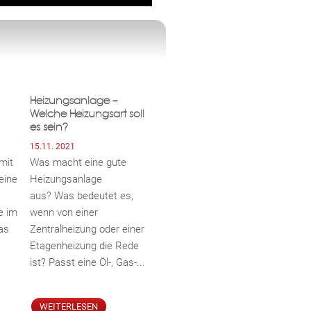
Heizungsanlage –
Welche Heizungsart soll
es sein?
15.11. 2021
mit
Was macht eine gute
eine
Heizungsanlage
aus? Was bedeutet es,
e im
wenn von einer
as
Zentralheizung oder einer
Etagenheizung die Rede
.
ist? Passt eine Öl-, Gas-...
WEITERLESEN