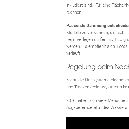
inkludiert sind. Für eine Fläche
rechnen.
Passende Dämmung entscheide
Modelle zu verwenden, die sich 
beim Verlegen dürfen nicht zu gr
werden. Es empfiehlt sich, Foto
verläuft.
Regelung beim Nach
Nicht alle Heizsysteme eigenen 
und Trockenschichtsystemen kei
2016 haben sich viele Menschen 
Abgabetemperatur des Wassers be