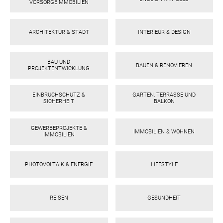
VORSORGEIMMOBILIEN
ebo
agr
tter
eres
ed
ats
ARCHITEKTUR & STADT
INTERIEUR & DESIGN
BAU UND
BAUEN & RENOVIEREN
PROJEKTENTWICKLUNG
EINBRUCHSCHUTZ &
GARTEN, TERRASSE UND
SICHERHEIT
BALKON
GEWERBEPROJEKTE &
IMMOBILIEN & WOHNEN
IMMOBILIEN
PHOTOVOLTAIK & ENERGIE
LIFESTYLE
REISEN
GESUNDHEIT