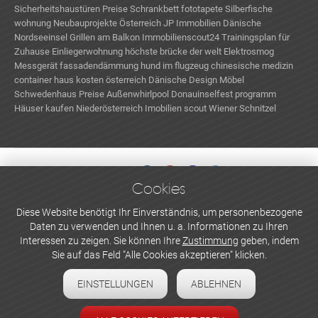
Sicherheitshaustüren Preise
Schrankbett
fototapete
Silberfische
wohnung
Neubauprojekte Österreich
JP Immobilien
Dänische
Nordseeinsel
Grillen am Balkon
Immobilienscout24
Trainingsplan für
Zuhause
Einliegerwohnung
höchste brücke der welt
Elektrosmog
Messgerät
fassadendämmung
hund im flugzeug
chinesische medizin
container haus kosten österreich
Dänische Design Möbel
Schwedenhaus Preise
Außenwhirlpool
Donauinselfest programm
Häuser kaufen Niederösterreich
Imobilien scout
Wiener Schnitzel
Zakaryan & Partner
Cookies
WERBEN UND INSERIEREN
Diese Website benötigt Ihr Einverständnis, um personenbezogene
Daten zu verwenden und Ihnen u. a. Informationen zu Ihren
Newsletter abonnieren
Interessen zu zeigen. Sie können Ihre
Zustimmung
geben, indem
Sie auf das Feld "Alle Cookies akzeptieren" klicken.
Datenschutzerklärung
EINSTELLUNGEN
ABLEHNEN
Cookie-Einstellungen
Impressum