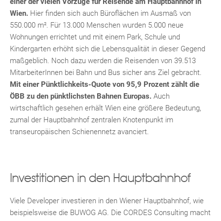
einer der vielen Vorzüge für Reisende am Hauptbahnhof in
Wien.
Hier finden sich auch Büroflächen im Ausmaß von
550.000 m². Für 13.000 Menschen wurden 5.000 neue
Wohnungen errichtet und mit einem Park, Schule und
Kindergarten erhöht sich die Lebensqualität in dieser Gegend
maßgeblich. Noch dazu werden die Reisenden von 39.513
MitarbeiterInnen bei Bahn und Bus sicher ans Ziel gebracht.
Mit einer Pünktlichkeits-Quote von 95,9 Prozent zählt die
ÖBB zu den pünktlichsten Bahnen Europas.
Auch
Fac
Inst
Twi
Pint
Link
Wh
wirtschaftlich gesehen erhält Wien eine größere Bedeutung,
zumal der Hauptbahnhof zentralen Knotenpunkt im
transeuropäischen Schienennetz avanciert.
Investitionen in den Hauptbahnhof
Viele Developer investieren in den Wiener Hauptbahnhof, wie
beispielsweise die BUWOG AG. Die CORDES Consulting macht