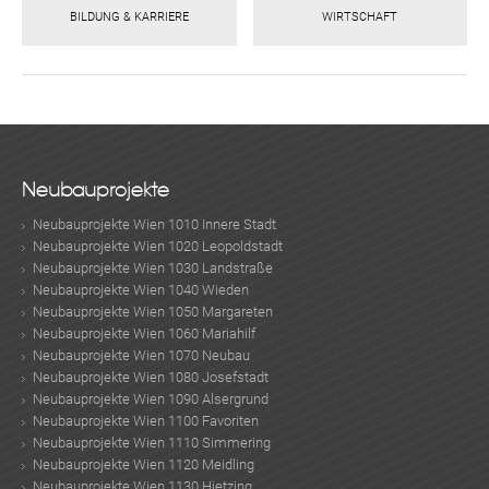
BILDUNG & KARRIERE
WIRTSCHAFT
Neubauprojekte
Neubauprojekte Wien 1010 Innere Stadt
Neubauprojekte Wien 1020 Leopoldstadt
Neubauprojekte Wien 1030 Landstraße
Neubauprojekte Wien 1040 Wieden
Neubauprojekte Wien 1050 Margareten
Neubauprojekte Wien 1060 Mariahilf
Neubauprojekte Wien 1070 Neubau
Neubauprojekte Wien 1080 Josefstadt
Neubauprojekte Wien 1090 Alsergrund
Neubauprojekte Wien 1100 Favoriten
Neubauprojekte Wien 1110 Simmering
Neubauprojekte Wien 1120 Meidling
Neubauprojekte Wien 1130 Hietzing