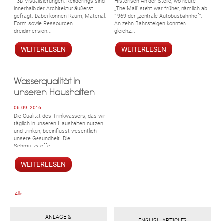
3D Visualisierungen, Renderings sind
Historisch An der Stelle, wo heute
innerhalb der Architektur äußerst
„The Mall“ steht war früher, nämlich ab
gefragt. Dabei können Raum, Material,
1969 der „zentrale Autobusbahnhof“.
Form sowie Ressourcen
An zehn Bahnsteigen konnten
dreidimension...
gleichz...
WEITERLESEN
WEITERLESEN
Wasserqualität in
unseren Haushalten
06.09. 2016
Die Qualität des Trinkwassers, das wir
täglich in unseren Haushalten nutzen
und trinken, beeinflusst wesentlich
unsere Gesundheit. Die
Schmutzstoffe...
WEITERLESEN
Alle
ANLAGE &
ENGLISH ARTICLES