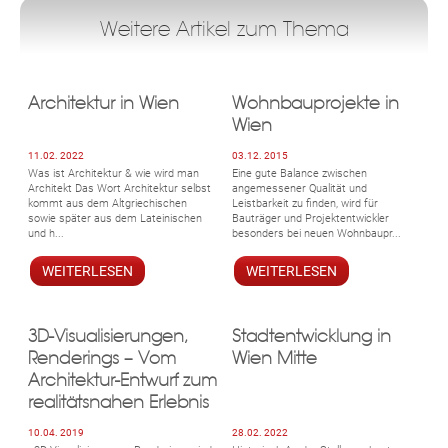
Weitere Artikel zum Thema
Architektur in Wien
Wohnbauprojekte in
Wien
11.02. 2022
03.12. 2015
Was ist Architektur & wie wird man
Eine gute Balance zwischen
Architekt Das Wort Architektur selbst
angemessener Qualität und
kommt aus dem Altgriechischen
Leistbarkeit zu finden, wird für
sowie später aus dem Lateinischen
Bauträger und Projektentwickler
und h...
besonders bei neuen Wohnbaupr...
WEITERLESEN
WEITERLESEN
3D-Visualisierungen,
Stadtentwicklung in
Renderings – Vom
Wien Mitte
Architektur-Entwurf zum
realitätsnahen Erlebnis
10.04. 2019
28.02. 2022