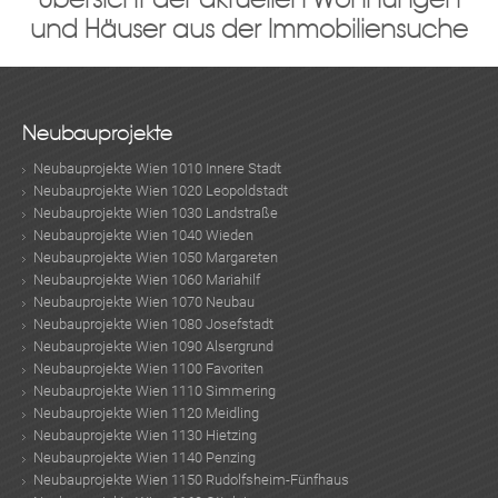
und Häuser aus der Immobiliensuche
Neubauprojekte
Neubauprojekte Wien 1010 Innere Stadt
Neubauprojekte Wien 1020 Leopoldstadt
Neubauprojekte Wien 1030 Landstraße
Neubauprojekte Wien 1040 Wieden
Neubauprojekte Wien 1050 Margareten
Neubauprojekte Wien 1060 Mariahilf
Neubauprojekte Wien 1070 Neubau
Neubauprojekte Wien 1080 Josefstadt
Neubauprojekte Wien 1090 Alsergrund
Neubauprojekte Wien 1100 Favoriten
Neubauprojekte Wien 1110 Simmering
Neubauprojekte Wien 1120 Meidling
Neubauprojekte Wien 1130 Hietzing
Neubauprojekte Wien 1140 Penzing
Neubauprojekte Wien 1150 Rudolfsheim-Fünfhaus