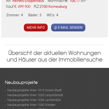
m
Reihen/Doppelhaus
108,17
Art:
Wohnfläche:
€
2100 Korneuburg
499.900
PLZ:
Kauf:
MER
Zimmer: 4
Bäder: 3
WCs: 4
MEHR INFO
@ E-MAIL SENDEN
Übersicht der aktuellen Wohnungen
KLIS
und Häuser aus der Immobiliensuche
Neubauprojekte
Neubauprojekte Wien 1010 Innere Stadt
Neubauprojekte Wien 1020 Leopoldstadt
Neubauprojekte Wien 1030 Landstraße
TE
Neubauprojekte Wien 1040 Wieden