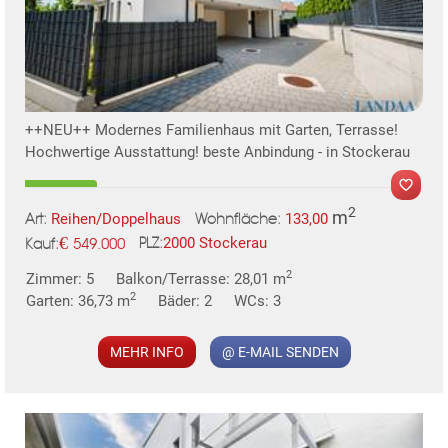
++NEU++ Modernes Familienhaus mit Garten, Terrasse!
Hochwertige Ausstattung! beste Anbindung - in Stockerau
2
m
Reihen/Doppelhaus
133,00
Art:
Wohnfläche:
€
2000 Stockerau
549.000
PLZ:
Kauf:
MER
2
Zimmer: 5
Balkon/Terrasse: 28,01 m
2
Garten: 36,73 m
Bäder: 2
WCs: 3
MEHR INFO
@ E-MAIL SENDEN