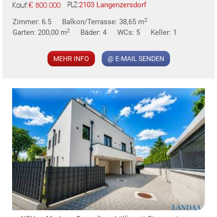
€
2103 Langenzersdorf
800.000
PLZ:
Kauf:
2
Zimmer: 6.5
Balkon/Terrasse: 38,65 m
MER
2
Garten: 200,00 m
Bäder: 4
WCs: 5
Keller: 1
MEHR INFO
@ E-MAIL SENDEN