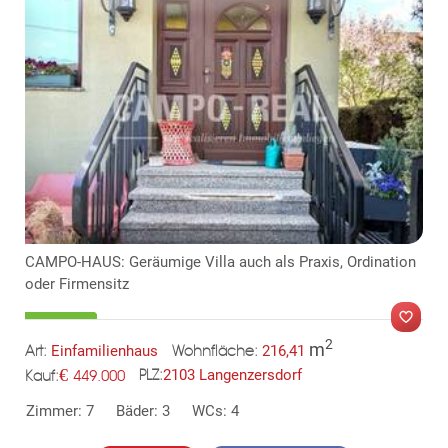
CAMPO-HAUS: Geräumige Villa auch als Praxis, Ordination
oder Firmensitz
2
m
Einfamilienhaus
216,41
Art:
Wohnfläche:
€
2103 Langenzersdorf
449.000
PLZ:
Kauf:
MER
Zimmer: 7
Bäder: 3
WCs: 4