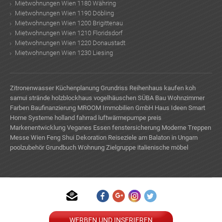
Mietwohnungen Wien 1180 Währing
Mietwohnungen Wien 1190 Döbling
Mietwohnungen Wien 1200 Brigittenau
Mietwohnungen Wien 1210 Floridsdorf
Mietwohnungen Wien 1220 Donaustadt
Mietwohnungen Wien 1230 Liesing
Zitronenwasser
Küchenplanung Grundriss
Reihenhaus kaufen
koh
samui strände
holzblockhaus
vogelhäuschen
SÜBA Bau
Wohnzimmer
Farben
Baufinanzierung
MROOM Immobilien GmbH
Haus Ideen
Smart
Home Systeme
holland fahrrad
luftwärmepumpe preis
Markenentwicklung
Veganes Essen
fenstersicherung
Moderne Treppen
Messe Wien
Feng Shui Dekoration
Reiseziele am Balaton in Ungarn
poolzubehör
Grundbuch
Wohnung Zielgruppe
italienische möbel
TE
WERBEN UND INSERIEREN