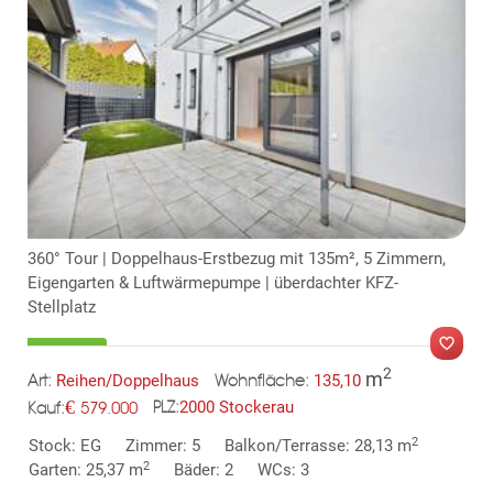
KLIS
360° Tour | Doppelhaus-Erstbezug mit 135m², 5 Zimmern,
Eigengarten & Luftwärmepumpe | überdachter KFZ-
Stellplatz
2
m
Reihen/Doppelhaus
135,10
Art:
Wohnfläche:
€
2000 Stockerau
579.000
PLZ:
Kauf:
MER
2
Stock: EG
Zimmer: 5
Balkon/Terrasse: 28,13 m
2
Garten: 25,37 m
Bäder: 2
WCs: 3