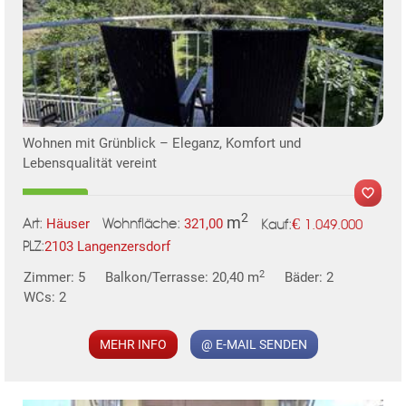
Wohnen mit Grünblick – Eleganz, Komfort und
Lebensqualität vereint
2
m
€
Häuser
321,00
1.049.000
Art:
Wohnfläche:
Kauf:
2103 Langenzersdorf
PLZ:
2
Zimmer: 5
Balkon/Terrasse: 20,40 m
Bäder: 2
WCs: 2
MEHR INFO
@ E-MAIL SENDEN