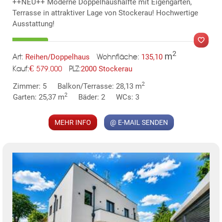
++NEU++ Moderne Doppelhaushälfte mit Eigengarten,
Terrasse in attraktiver Lage von Stockerau! Hochwertige
Ausstattung!
2
m
Reihen/Doppelhaus
135,10
Art:
Wohnfläche:
€
2000 Stockerau
579.000
PLZ:
MER
Kauf:
2
Zimmer: 5
Balkon/Terrasse: 28,13 m
2
Garten: 25,37 m
Bäder: 2
WCs: 3
MEHR INFO
@ E-MAIL SENDEN
KLIS