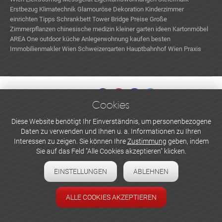
Erstbezug
Klimatechnik
Glamouröse Dekoration
Kinderzimmer
einrichten Tipps
Schrankbett
Tower Bridge Preise
Große
Zimmerpflanzen
chinesische medizin
kleiner garten ideen
Kartonmöbel
AREA One
outdoor küche
Anlegerwohnung kaufen
besten
Immobilienmakler Wien
Schweizergarten
Hauptbahnhof Wien
Praxis
Miete Wien
Camping Wolfgangsee
Cookies
WERBEN UND INSERIEREN
Diese Website benötigt Ihr Einverständnis, um personenbezogene
Daten zu verwenden und Ihnen u. a. Informationen zu Ihren
Newsletter abonnieren
Interessen zu zeigen. Sie können Ihre
Zustimmung
geben, indem
Sie auf das Feld "Alle Cookies akzeptieren" klicken.
Datenschutzerklärung
EINSTELLUNGEN
ABLEHNEN
Cookie-Einstellungen
Impressum
ALLE COOKIES AKZEPTIEREN