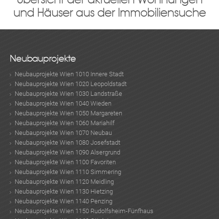
und Häuser aus der Immobiliensuche
Neubauprojekte
Neubauprojekte Wien 1010 Innere Stadt
Neubauprojekte Wien 1020 Leopoldstadt
Neubauprojekte Wien 1030 Landstraße
Neubauprojekte Wien 1040 Wieden
Neubauprojekte Wien 1050 Margareten
Neubauprojekte Wien 1060 Mariahilf
Neubauprojekte Wien 1070 Neubau
Neubauprojekte Wien 1080 Josefstadt
Neubauprojekte Wien 1090 Alsergrund
Neubauprojekte Wien 1100 Favoriten
Neubauprojekte Wien 1110 Simmering
Neubauprojekte Wien 1120 Meidling
Neubauprojekte Wien 1130 Hietzing
Neubauprojekte Wien 1140 Penzing
Neubauprojekte Wien 1150 Rudolfsheim-Fünfhaus