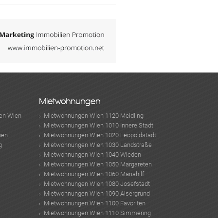
Mietwohnungen
en Wien
Mietwohnungen Wien 1120 Meidling
Mietwohnungen Wien 1010 Innere Stadt
ien
Mietwohnungen Wien 1020 Leopoldstadt
g
Mietwohnungen Wien 1030 Landstraße
Mietwohnungen Wien 1040 Wieden
Mietwohnungen Wien 1050 Margareten
Mietwohnungen Wien 1060 Mariahilf
Mietwohnungen Wien 1080 Josefstadt
Mietwohnungen Wien 1090 Alsergrund
Mietwohnungen Wien 1100 Favoriten
Mietwohnungen Wien 1110 Simmering