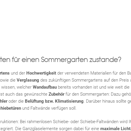
ten für einen Sommergarten zustande?
rtens
und der
Hochwertigkeit
der verwendeten Materialien für den 
owie die
Verglasung
des zukünftigen Sommergartens auf den Preis au
u wissen, welcher
Wandaufbau
bereits vorhanden ist und wie weit di
 ist auch das gewünschte
Zubehör
für den Sommergarten: Dazu gehör
hler
oder die
Belüftung bzw. Klimatisierung
. Darüber hinaus sollte g
hiebetüren
und Faltwände verfügen soll.
uktionen: Bei rahmenlosen Schiebe- oder Schiebe-Faltwänden wird Ih
egriert. Die Ganzglaselemente sorgen dabei für eine
maximale Licht