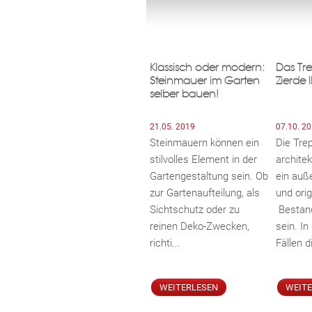
Klassisch oder modern:
Das Tr
Steinmauer im Garten
Zierde 
selber bauen!
21.05. 2019
07.10. 2
Steinmauern können ein
Die Tre
stilvolles Element in der
archite
Gartengestaltung sein. Ob
ein auß
zur Gartenaufteilung, als
und orig
Sichtschutz oder zu
Bestand
reinen Deko-Zwecken,
sein. I
richti...
Fällen di
WEITERLESEN
WEIT