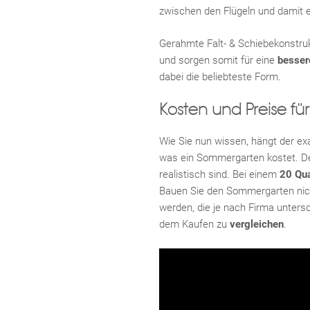
zwischen den Flügeln und damit 
Gerahmte Falt- & Schiebekonstru
und sorgen somit für eine
besse
dabei die beliebteste Form.
Kosten und Preise f
Wie Sie nun wissen, hängt der exa
was ein Sommergarten kostet. D
realistisch sind. Bei einem
20 Qu
Bauen Sie den Sommergarten nich
werden, die je nach Firma untersc
dem Kaufen
zu
vergleichen
.