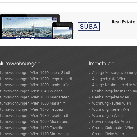
ntumswohnungen
Immobilien
ntumswohnungen Wien 1010 Innere Stadt
Anlage Vorsorgewohnung
ntumswohnungen Wien 1020 Leopoldstadt
Anlageobjekte Wien
ntumswohnungen Wien 1030 Landstraße
Anlage Neubauprojekte W
ntumswohnungen Wien 1040 Wieden
Neubauprojekte in Planun
ntumswohnungen Wien 1050 Margareten
Neubauprojekte Wien
ntumswohnungen Wien 1060 Mariahilf
Wohnung kaufen Wien
ntumswohnungen Wien 1070 Neubau
Wohnung mieten Wien
ntumswohnungen Wien 1080 Josefstadt
Wohnungen Wien
ntumswohnungen Wien 1090 Alsergrund
Gewerbeobjekte Wien
ntumswohnungen Wien 1100 Favoriten
Grundstück kaufen Wien
ntumswohnungen Wien 1110 Simmering
Grundstücke Wien