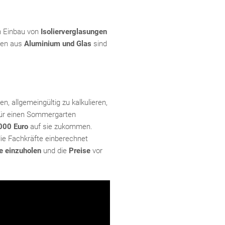
n Einbau von
Isolierverglasungen
nen aus
Aluminium und Glas
sind
, allgemeingültig zu kalkulieren,
ür einen Sommergarten
000 Euro
auf sie zukommen.
ie Fachkräfte einberechnet
e einzuholen
und die
Preise
vor