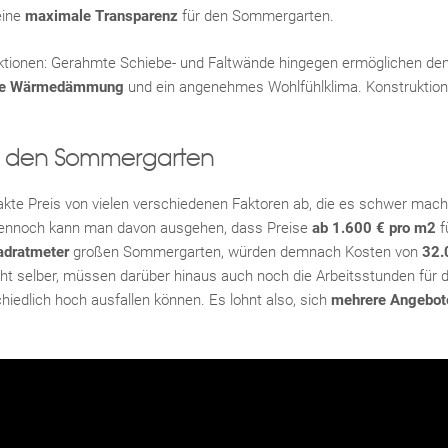
eine
maximale Transparenz
für den Sommergarten.
ktionen: Gerahmte Schiebe- und Faltwände hingegen ermöglichen de
re Wärmedämmung
und ein angenehmes Wohlfühlklima. Konstruktio
ür den Sommergarten
kte Preis von vielen verschiedenen Faktoren ab, die es schwer machen
ennoch kann man davon ausgehen, dass Preise
ab 1.600 € pro m2
f
adratmeter
großen Sommergarten, würden demnach Kosten von
32.
t selber, müssen darüber hinaus auch noch die Arbeitsstunden für d
hiedlich hoch ausfallen können. Es lohnt also, sich
mehrere Angebot