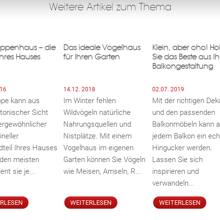
Weitere Artikel zum Thema
eppenhaus – die
Das ideale Vogelhaus
Klein, aber oho! Ho
Ihres Hauses
für Ihren Garten
Sie das Beste aus Ih
Balkongestaltung
016
14.12. 2018
02.07. 2019
ppe kann aus
Im Winter fehlen
Mit der richtigen Dek
ktonischer Sicht
Wildvögeln natürliche
und den passenden
ergewöhnlicher
Nahrungsquellen und
Balkonmöbeln kann 
ineller
Nistplätze. Mit einem
jedem Balkon ein ech
teil Ihres Hauses
Vogelhaus im eigenen
Hingucker werden.
n den meisten
Garten können Sie Vögeln
Lassen Sie sich
ent sie je...
wie Meisen, Amseln, R...
inspirieren und
verwandeln...
ERLESEN
WEITERLESEN
WEITERLESEN