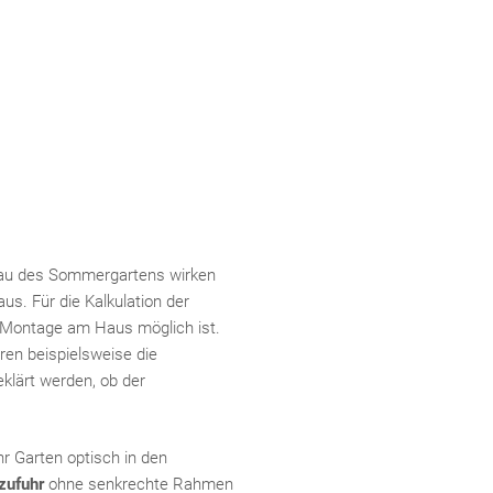
Fac
Inst
Twi
Pint
Link
Bau des Sommergartens wirken
s. Für die Kalkulation der
e Montage am Haus möglich ist.
en beispielsweise die
eklärt werden, ob der
r Garten optisch in den
zufuhr
ohne senkrechte Rahmen