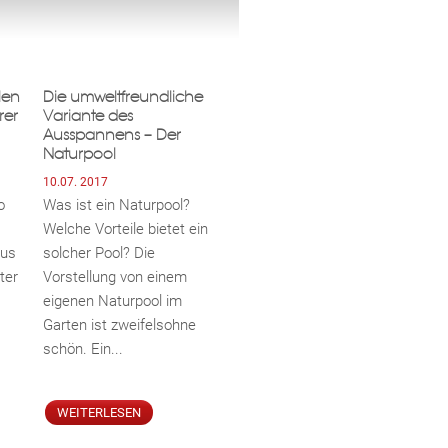
len
Die umweltfreundliche
rer
Variante des
Ausspannens – Der
Naturpool
10.07. 2017
o
Was ist ein Naturpool?
Welche Vorteile bietet ein
aus
solcher Pool? Die
ter
Vorstellung von einem
eigenen Naturpool im
Garten ist zweifelsohne
schön. Ein...
WEITERLESEN
ebo
agr
tter
eres
ed