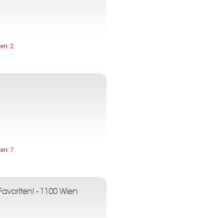
ten:
2
ten:
7
avoriten! - 1100 Wien