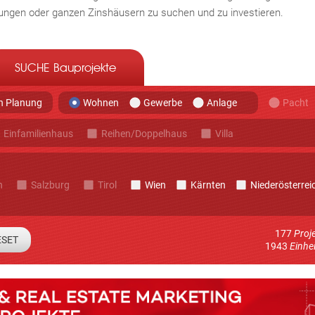
ngen oder ganzen Zinshäusern zu suchen und zu investieren.
SUCHE Bauprojekte
in Planung
Pacht
Wohnen
Gewerbe
Anlage
Einfamilienhaus
Reihen/Doppelhaus
Villa
h
Salzburg
Tirol
Wien
Kärnten
Niederösterrei
177
Proj
1943
Einhe
 Sie sich um Informationen über neue Immo-Projekte im System