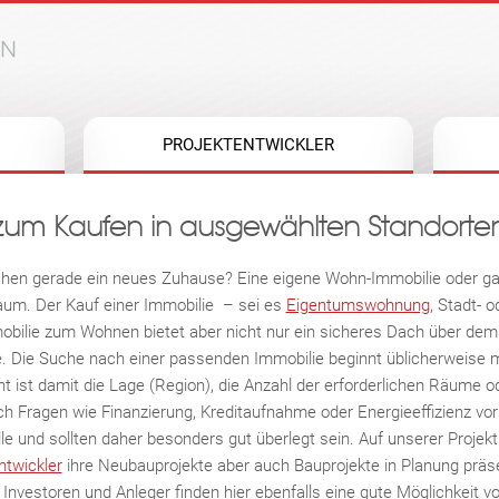
Jump to navigation
PROJEKTENTWICKLER
um Kaufen in ausgewählten Standorte
hen gerade ein neues Zuhause? Eine eigene Wohn-Immobilie oder gar 
aum. Der Kauf einer Immobilie – sei es
Eigentumswohnung
, Stadt- 
obilie zum Wohnen bietet aber nicht nur ein sicheres Dach über dem 
 Die Suche nach einer passenden Immobilie beginnt üblicherweise mit
t ist damit die Lage (Region), die Anzahl der erforderlichen Räume 
ch Fragen wie Finanzierung, Kreditaufnahme oder Energieeffizienz vor
le und sollten daher besonders gut überlegt sein. Auf unserer Projek
ntwickler
ihre Neubauprojekte aber auch Bauprojekte in Planung präs
nvestoren und Anleger finden hier ebenfalls eine gute Möglichkeit vo