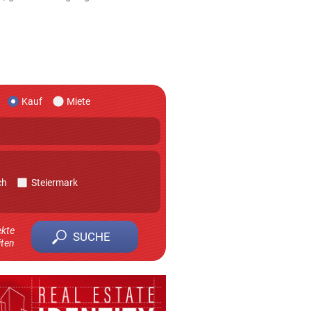
Kauf
Miete
ch
Steiermark
ekte
iten
 zu erhalten.