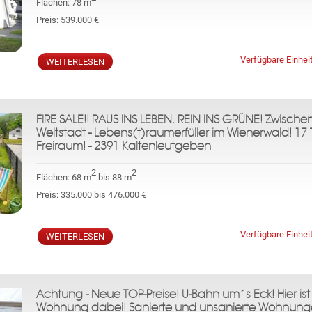
Flächen:
78 m
Preis:
539.000 €
Verfügbare Einhei
WEITERLESEN
FIRE SALE!! RAUS INS LEBEN. REIN INS GRÜNE! Zwisch
Weltstadt - Lebens(t)raumerfüller im Wienerwald! 1
Freiraum! - 2391 Kaltenleutgeben
2
2
Flächen:
68 m
bis 88 m
Preis:
335.000 bis 476.000 €
Verfügbare Einhei
WEITERLESEN
Achtung - Neue TOP-Preise! U-Bahn um´s Eck! Hier is
Wohnung dabei! Sanierte und unsanierte Wohnung