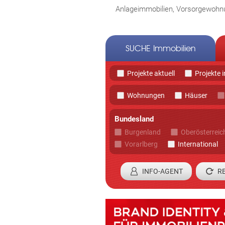
Anlageimmobilien, Vorsorgewohnu
SUCHE Immobilien
Projekte aktuell
Projekte 
Wohnungen
Häuser
Bundesland
Burgenland
Oberösterreic
Vorarlberg
International
INFO-AGENT
Registrieren