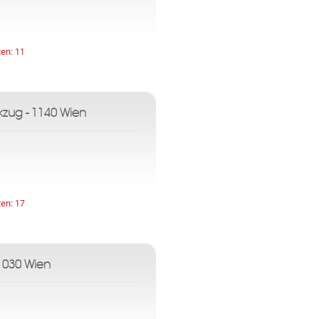
ten:
11
kzug - 1140 Wien
ten:
17
1030 Wien