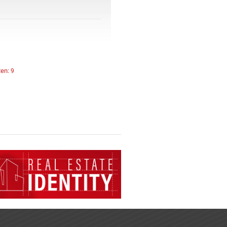
ten:
9