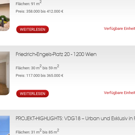
2
Flächen:
91 m
Preis:
358.000 bis 412.000 €
Verfügbare Einhei
WEITERLESEN
Friedrich-Engels-Platz 20 - 1200 Wien
2
2
Flächen:
30 m
bis 59 m
Preis:
117.000 bis 365.000 €
Verfügbare Einhei
WEITERLESEN
PROJEKT-HIGHLIGHTS: VDG18 – Urban und Exklusiv in F
2
2
Flächen:
31 m
bis 85 m