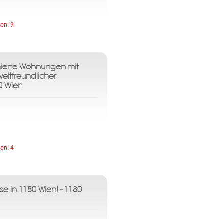
ten:
9
anierte Wohnungen mit
eltfreundlicher
0 Wien
ten:
4
e in 1180 Wien! - 1180