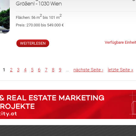
Größen! - 1030 Wien
2
2
Flächen:
56 m
bis 101 m
Preis:
270.000 bis 549.000 €
Verfügbare Einhei
WEITERLESEN
1
2
3
4
5
6
7
8
9
…
nächste Seite ›
letzte Seite »