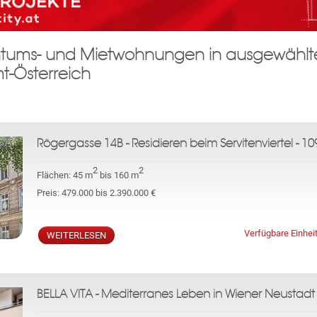
E-mail
ntums- und Mietwohnungen in ausgewählt
Hier tragen Sie ein das Wort:
promotion
t-Österreich
esten, ob Sie ein menschlicher Benutzer sind und um automatisierten Sp
ten können, werden wir die von ihnen eingegebenen Daten verarbeiten. Inf
Rögergasse 14B - Residieren beim Servitenviertel - 1
sowie den Schutz ihrer persönlichen Daten finden sie
hier
.
2
2
Flächen:
45 m
bis 160 m
ABONNIEREN
Preis:
479.000 bis 2.390.000 €
Verfügbare Einhei
WEITERLESEN
BELLA VITA - Mediterranes Leben in Wiener Neustadt