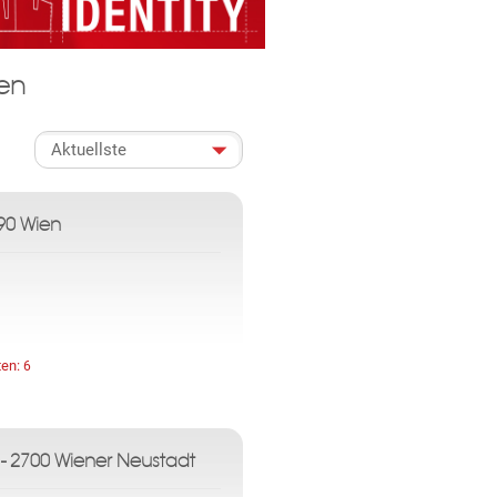
en
am vorzubeugen.
ormationen über die Verarbeitung
090 Wien
ten:
6
 - 2700 Wiener Neustadt