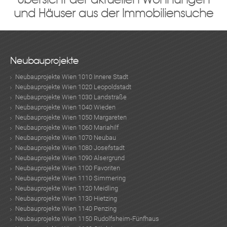
und Häuser aus der Immobiliensuche
Neubauprojekte
Neubauprojekte Wien 1010 Innere Stadt
Neubauprojekte Wien 1020 Leopoldstadt
Neubauprojekte Wien 1030 Landstraße
Neubauprojekte Wien 1040 Wieden
Neubauprojekte Wien 1050 Margareten
Neubauprojekte Wien 1060 Mariahilf
Neubauprojekte Wien 1070 Neubau
Neubauprojekte Wien 1080 Josefstadt
Neubauprojekte Wien 1090 Alsergrund
Neubauprojekte Wien 1100 Favoriten
Neubauprojekte Wien 1110 Simmering
Neubauprojekte Wien 1120 Meidling
Neubauprojekte Wien 1130 Hietzing
Neubauprojekte Wien 1140 Penzing
Neubauprojekte Wien 1150 Rudolfsheim-Fünfhaus