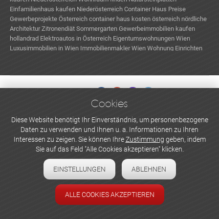
Einfamilienhaus kaufen Niederösterreich
Container Haus Preise
Gewerbeprojekte Österreich
container haus kosten österreich
nördliche
Architektur
Zitronendiät
Sommergarten
Gewerbeimmobilien kaufen
hollandrad
Elektroautos in Österreich
Eigentumswohnungen Wien
Luxusimmobilien in Wien
Immobilienmakler Wien
Wohnung Einrichten
Donauinselfest programm
Cookies
WERBEN UND INSERIEREN
Diese Website benötigt Ihr Einverständnis, um personenbezogene
Daten zu verwenden und Ihnen u. a. Informationen zu Ihren
Newsletter abonnieren
Interessen zu zeigen. Sie können Ihre
Zustimmung
geben, indem
Sie auf das Feld "Alle Cookies akzeptieren" klicken.
Datenschutzerklärung
EINSTELLUNGEN
ABLEHNEN
Cookie-Einstellungen
Impressum
ALLE COOKIES AKZEPTIEREN