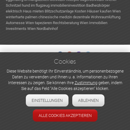
Schnitzel
hund im flugzeug
immobilieninvestition
Badheizkörper
elektrisch
Haus mieten
Blitzschutzanlage Kosten
Häuser kaufen Wien
winterharte palmen
chinesische medizin
dezentrale Wohnraumlüftung
Automesse Wien
tapezieren
Rechtsberatung Wien
Immobilien
Investments Wien
Nordbahnhof
Cookies
WERBEN UND INSERIEREN
Diese Website benötigt Ihr Einverständnis, um personenbezogene
Daten zu verwenden und Ihnen u. a. Informationen zu Ihren
Newsletter abonnieren
Interessen zu zeigen. Sie können Ihre
Zustimmung
geben, indem
Sie auf das Feld "Alle Cookies akzeptieren" klicken.
Datenschutzerklärung
EINSTELLUNGEN
ABLEHNEN
Cookie-Einstellungen
Impressum
ALLE COOKIES AKZEPTIEREN