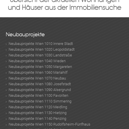
und Häuser aus der Immobiliensuche
Neubauprojekte
Neubauprojekte Wien 1010 Innere Stadt
Neubauprojekte Wien 1020 Leopoldstadt
Neubauprojekte Wien 1030 Landstraße
Neubauprojekte Wien 1040 Wieden
Neubauprojekte Wien 1050 Margareten
Neubauprojekte Wien 1060 Mariahilf
Neubauprojekte Wien 1070 Neubau
Neubauprojekte Wien 1080 Josefstadt
Neubauprojekte Wien 1090 Alsergrund
Neubauprojekte Wien 1100 Favoriten
Neubauprojekte Wien 1110 Simmering
Neubauprojekte Wien 1120 Meidling
Neubauprojekte Wien 1130 Hietzing
Neubauprojekte Wien 1140 Penzing
Neubauprojekte Wien 1150 Rudolfsheim-Fünfhaus