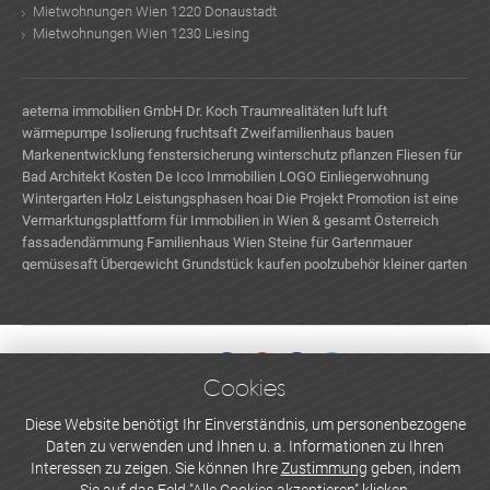
Mietwohnungen Wien 1220 Donaustadt
Mietwohnungen Wien 1230 Liesing
aeterna immobilien GmbH
Dr. Koch Traumrealitäten
luft luft
wärmepumpe
Isolierung
fruchtsaft
Zweifamilienhaus bauen
Markenentwicklung
fenstersicherung
winterschutz pflanzen
Fliesen für
Bad
Architekt Kosten
De Icco Immobilien LOGO
Einliegerwohnung
Wintergarten Holz
Leistungsphasen hoai
Die Projekt Promotion ist eine
Vermarktungsplattform für Immobilien in Wien & gesamt Österreich
fassadendämmung
Familienhaus Wien
Steine für Gartenmauer
gemüsesaft
Übergewicht
Grundstück kaufen
poolzubehör
kleiner garten
ideen
Kaminbausatz
Cookies
WERBEN UND INSERIEREN
Diese Website benötigt Ihr Einverständnis, um personenbezogene
Daten zu verwenden und Ihnen u. a. Informationen zu Ihren
Newsletter abonnieren
Interessen zu zeigen. Sie können Ihre
Zustimmung
geben, indem