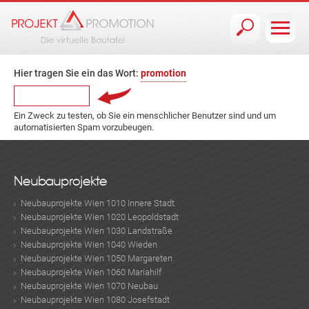
Jump to navigation
Hier tragen Sie ein das Wort:
promotion
Ein Zweck zu testen, ob Sie ein menschlicher Benutzer sind und um
automatisierten Spam vorzubeugen.
Neubauprojekte
Neubauprojekte Wien 1010 Innere Stadt
Neubauprojekte Wien 1020 Leopoldstadt
Neubauprojekte Wien 1030 Landstraße
Neubauprojekte Wien 1040 Wieden
Neubauprojekte Wien 1050 Margareten
Neubauprojekte Wien 1060 Mariahilf
Neubauprojekte Wien 1070 Neubau
Neubauprojekte Wien 1080 Josefstadt