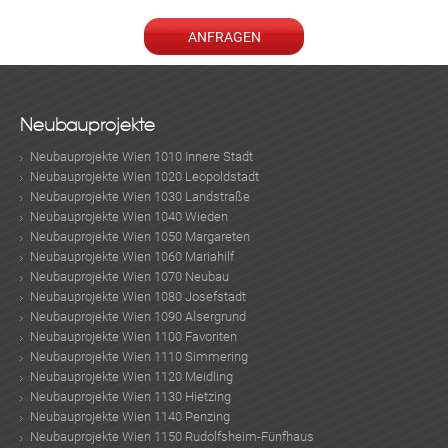
Neubauprojekte
Neubauprojekte Wien 1010 Innere Stadt
Neubauprojekte Wien 1020 Leopoldstadt
Neubauprojekte Wien 1030 Landstraße
Neubauprojekte Wien 1040 Wieden
Neubauprojekte Wien 1050 Margareten
Neubauprojekte Wien 1060 Mariahilf
Neubauprojekte Wien 1070 Neubau
Neubauprojekte Wien 1080 Josefstadt
Neubauprojekte Wien 1090 Alsergrund
Neubauprojekte Wien 1100 Favoriten
Neubauprojekte Wien 1110 Simmering
Neubauprojekte Wien 1120 Meidling
Neubauprojekte Wien 1130 Hietzing
Neubauprojekte Wien 1140 Penzing
Neubauprojekte Wien 1150 Rudolfsheim-Fünfhaus