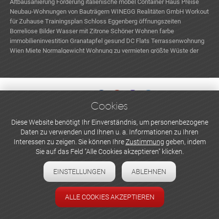
Altbausanierung Förderung
italienische möbel
Container Haus Preise
Neubau-Wohnungen von Bauträgern
WINEGG Realitäten GmbH
Workout
für Zuhause Trainingsplan
Schloss Eggenberg öffnungszeiten
Borreliose Bilder
Wasser mit Zitrone
Schöner Wohnen farbe
immobilieninvestition
Granatapfel gesund
DC Flats
Terrassenwohnung
Wien Miete
Normalgewicht
Wohnung zu vermieten
größte Wüste der
Welt
Sommergarten kaufen
Cookies
WERBEN UND INSERIEREN
Diese Website benötigt Ihr Einverständnis, um personenbezogene
Daten zu verwenden und Ihnen u. a. Informationen zu Ihren
Newsletter abonnieren
Interessen zu zeigen. Sie können Ihre
Zustimmung
geben, indem
Sie auf das Feld "Alle Cookies akzeptieren" klicken.
Datenschutzerklärung
EINSTELLUNGEN
ABLEHNEN
Cookie-Einstellungen
Impressum
ALLE COOKIES AKZEPTIEREN