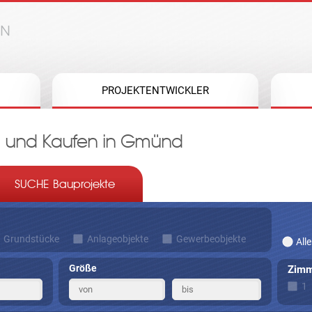
Jump to navigation
PROJEKTENTWICKLER
n und Kaufen in Gmünd
SUCHE Bauprojekte
Grundstücke
Anlageobjekte
Gewerbeobjekte
Alle
Größe
Zimm
1