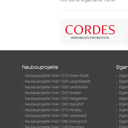
ihre Suche ergab keine Treffer
Neubauprojekte
Eige
Neubauprojekte Wien 1010 Innere Stadt
Eige
Neubauprojekte Wien 1020 Leopoldstadt
Eige
Neubauprojekte Wien 1030 Landstraße
Eige
Neubauprojekte Wien 1040 Wieden
Eige
Neubauprojekte Wien 1050 Margareten
Eige
Neubauprojekte Wien 1060 Mariahilf
Eige
Neubauprojekte Wien 1070 Neubau
Eige
Neubauprojekte Wien 1080 Josefstadt
Eige
Neubauprojekte Wien 1090 Alsergrund
Eige
Neubauprojekte Wien 1100 Favoriten
Eige