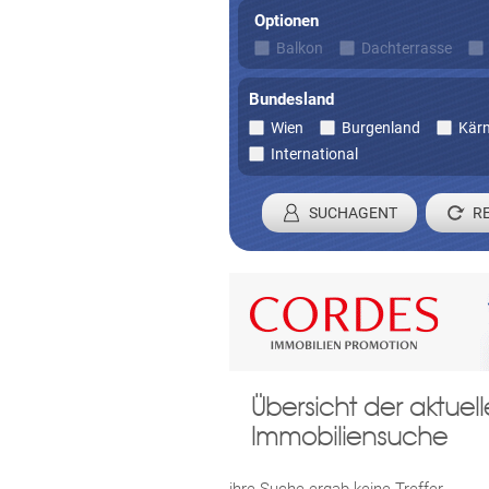
Optionen
Balkon
Dachterrasse
Bundesland
Wien
Burgenland
Kär
International
SUCHAGENT
Registrieren 
Übersicht der aktue
Damit wir ihre Anfrage verarbei
Immobiliensuche