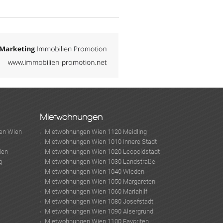
Mietwohnungen
en Wien
Mietwohnungen Wien 1120 Meidling
Mietwohnungen Wien 1010 Innere Stadt
ien
Mietwohnungen Wien 1020 Leopoldstadt
g
Mietwohnungen Wien 1030 Landstraße
Mietwohnungen Wien 1040 Wieden
Mietwohnungen Wien 1050 Margareten
Mietwohnungen Wien 1060 Mariahilf
Mietwohnungen Wien 1080 Josefstadt
Mietwohnungen Wien 1090 Alsergrund
Mietwohnungen Wien 1100 Favoriten