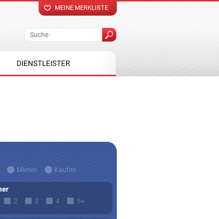
MEINE MERKLISTE
DIENSTLEISTER
Mieten
Kaufen
er
2
3
4
5+