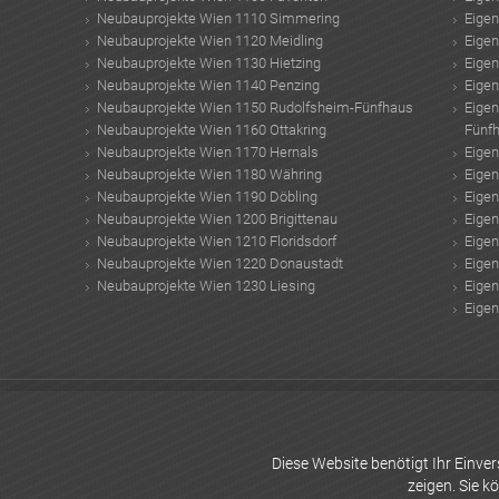
Neubauprojekte Wien 1110 Simmering
Eige
Neubauprojekte Wien 1120 Meidling
Eige
Neubauprojekte Wien 1130 Hietzing
Eige
Neubauprojekte Wien 1140 Penzing
Eige
Neubauprojekte Wien 1150 Rudolfsheim-Fünfhaus
Eige
Neubauprojekte Wien 1160 Ottakring
Fünf
Neubauprojekte Wien 1170 Hernals
Eige
Neubauprojekte Wien 1180 Währing
Eige
Neubauprojekte Wien 1190 Döbling
Eige
Neubauprojekte Wien 1200 Brigittenau
Eige
Neubauprojekte Wien 1210 Floridsdorf
Eige
Neubauprojekte Wien 1220 Donaustadt
Eige
Neubauprojekte Wien 1230 Liesing
Eige
Eige
Büro Miete
Terrassenwohnung Wien Miete
Sandstrahlen Preise
container h
kaufen
TRX Training Zuhause
Porsche Design Tower in Miami
Smart Home
Dänische Design Möbel
Häuser kaufen Österreich
Neubau-Wohnungen von 
Diese Website benötigt Ihr Einv
zeigen. Sie k