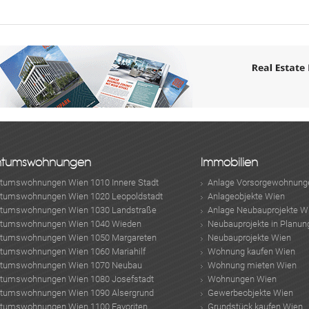
ABONNIEREN
ntumswohnungen
Immobilien
ntumswohnungen Wien 1010 Innere Stadt
Anlage Vorsorgewohnung
ntumswohnungen Wien 1020 Leopoldstadt
Anlageobjekte Wien
ntumswohnungen Wien 1030 Landstraße
Anlage Neubauprojekte W
ntumswohnungen Wien 1040 Wieden
Neubauprojekte in Planun
ntumswohnungen Wien 1050 Margareten
Neubauprojekte Wien
ntumswohnungen Wien 1060 Mariahilf
Wohnung kaufen Wien
ntumswohnungen Wien 1070 Neubau
Wohnung mieten Wien
ntumswohnungen Wien 1080 Josefstadt
Wohnungen Wien
ntumswohnungen Wien 1090 Alsergrund
Gewerbeobjekte Wien
ntumswohnungen Wien 1100 Favoriten
Grundstück kaufen Wien