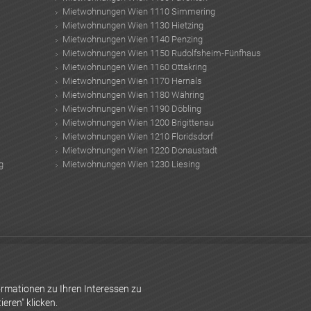
Mietwohnungen Wien 1110 Simmering
Mietwohnungen Wien 1130 Hietzing
Mietwohnungen Wien 1140 Penzing
Mietwohnungen Wien 1150 Rudolfsheim-Fünfhaus
Mietwohnungen Wien 1160 Ottakring
Mietwohnungen Wien 1170 Hernals
Mietwohnungen Wien 1180 Währing
Mietwohnungen Wien 1190 Döbling
Mietwohnungen Wien 1200 Brigittenau
Mietwohnungen Wien 1210 Floridsdorf
Mietwohnungen Wien 1220 Donaustadt
g
Mietwohnungen Wien 1230 Liesing
ung
Fliesen für Bad
Jacuzzi
Umzugskartons
fassadendämmung
Hausbar
zimmer Fliesen Ideen
Markise reinigen
Brenner Basistunnel
SÜBA Bau
rmationen zu Ihren Interessen zu
eren" klicken.