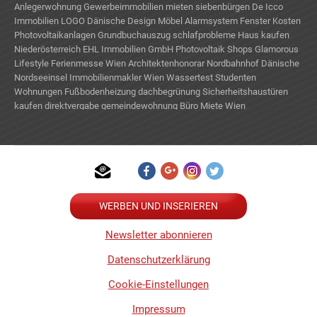
Anlegerwohnung
Gewerbeimmobilien mieten
siebenbürgen
De Icco
Immobilien LOGO
Dänische Design Möbel
Alarmsystem Fenster
Kosten
Photovoltaikanlagen
Grundbuchauszug
schlafprobleme
Haus kaufen
Niederösterreich
EHL Immobilien GmbH
Photovoltaik Shops
Glamorous
Lifestyle
Ferienmesse Wien
Architektenhonorar
Nordbahnhof
Dänische
Nordseeinsel
Immobilienmakler Wien
Wassertest
Studenten
Wohnungen
Fußbodenheizung
dachbegrünung
Sicherheitshaustüren
kaufen
direktvergabe gemeindewohnung
Büro Miete Wien
WERBEN UND INSERIEREN
Newsletter abonnieren
Datenschutzerklärung
Cookie-Einstellungen
Impressum