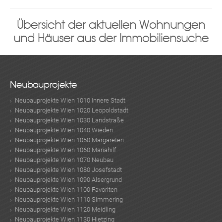
Übersicht der aktuellen Wohnungen
und Häuser aus der Immobiliensuche
Neubauprojekte
Neubauprojekte Wien 1010 Innere Stadt
Neubauprojekte Wien 1020 Leopoldstadt
Neubauprojekte Wien 1030 Landstraße
Neubauprojekte Wien 1040 Wieden
Neubauprojekte Wien 1050 Margareten
Neubauprojekte Wien 1060 Mariahilf
Neubauprojekte Wien 1070 Neubau
Neubauprojekte Wien 1080 Josefstadt
Neubauprojekte Wien 1090 Alsergrund
Neubauprojekte Wien 1100 Favoriten
Neubauprojekte Wien 1110 Simmering
Neubauprojekte Wien 1120 Meidling
MER
Neubauprojekte Wien 1130 Hietzing