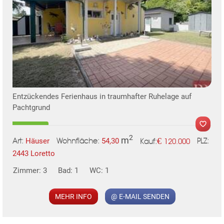
Entzückendes Ferienhaus in traumhafter Ruhelage auf
Pachtgrund
2
m
€
Häuser
54,30
120.000
Art:
Wohnfläche:
PLZ:
Kauf:
2443 Loretto
Zimmer: 3
Bad: 1
WC: 1
MEHR INFO
@ E-MAIL SENDEN