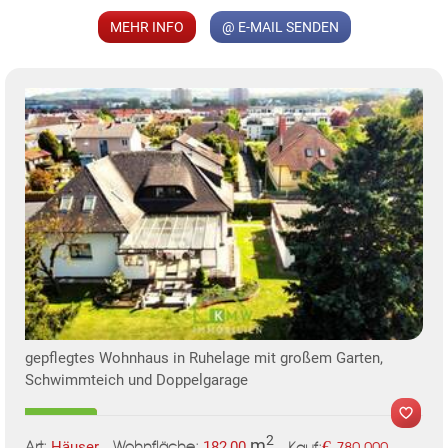
MEHR INFO
@ E-MAIL SENDEN
gepflegtes Wohnhaus in Ruhelage mit großem Garten,
Schwimmteich und Doppelgarage
2
m
€
Häuser
182,00
780.000
Art:
Wohnfläche: