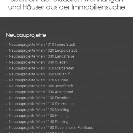
und Häuser aus der Immobiliensuche
KLIS
Neubauprojekte
Neubauprojekte Wien 1010 Innere Stadt
Neubauprojekte Wien 1020 Leopoldstadt
Neubauprojekte Wien 1030 Landstraße
Neubauprojekte Wien 1040 Wieden
Neubauprojekte Wien 1050 Margareten
Neubauprojekte Wien 1060 Mariahilf
Neubauprojekte Wien 1070 Neubau
Neubauprojekte Wien 1080 Josefstadt
Neubauprojekte Wien 1090 Alsergrund
TE
Neubauprojekte Wien 1100 Favoriten
Neubauprojekte Wien 1110 Simmering
Neubauprojekte Wien 1120 Meidling
Neubauprojekte Wien 1130 Hietzing
MER
Neubauprojekte Wien 1140 Penzing
Neubauprojekte Wien 1150 Rudolfsheim-Fünfhaus