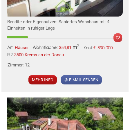
Rendite oder Eigennutzen: Saniertes Wohnhaus mit 4
Einheiten in ruhiger Lage
2
m
€
Häuser
354,81
890.000
Art:
Wohnfläche:
Kauf:
3500 Krems an der Donau
PLZ:
Zimmer: 12
MER
MEHR INFO
@ E-MAIL SENDEN