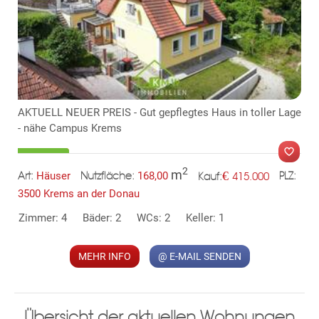
KLIS
AKTUELL NEUER PREIS - Gut gepflegtes Haus in toller Lage
- nähe Campus Krems
2
m
€
Häuser
168,00
415.000
Art:
Nutzfläche:
PLZ:
Kauf:
3500 Krems an der Donau
Zimmer: 4
Bäder: 2
WCs: 2
Keller: 1
MER
MEHR INFO
@ E-MAIL SENDEN
Übersicht der aktuellen Wohnungen