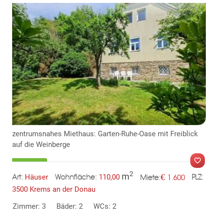
zentrumsnahes Miethaus: Garten-Ruhe-Oase mit Freiblick
auf die Weinberge
2
m
€
Häuser
110,00
1.600
Art:
Wohnfläche:
PLZ:
Miete:
3500 Krems an der Donau
MER
Zimmer: 3
Bäder: 2
WCs: 2