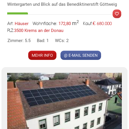
Wintergarten und Blick auf das Benediktinerstift Göttweig
2
m
€
Häuser
172,80
680.000
Art:
Wohnfläche:
Kauf:
3500 Krems an der Donau
PLZ:
Zimmer: 5.5
Bad: 1
WCs: 2
MER
MEHR INFO
@ E-MAIL SENDEN
KLIS