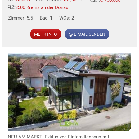
Kauf:
3500 Krems an der Donau
PLZ:
Zimmer: 5.5
Bad: 1
WCs: 2
MER
MEHR INFO
@ E-MAIL SENDEN
NEU AM MARKT: Exklusives Einfamilienhaus mit