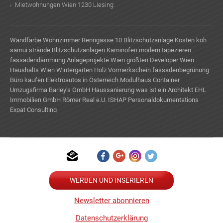
Mietwohnungen Wien 1230 Liesing
Wandfarbe Wohnzimmer
Renngasse 10
Blitzschutzanlage Kosten
koh
samui strände
Blitzschutzanlagen
Kaminofen modern
tapezieren
fassadendämmung
Anlageprojekte Wien
größten Developer Wien
Haushalts Wien
Wintergarten Holz
Vormerkschein
fassadenbegrünung
Büro kaufen
Elektroautos in Österreich
Modulhaus Container
Umzugsfirma
Barley’s GmbH
Haussanierung
was ist ein Architekt
EHL
Immobilien GmbH
Römer Real e.U.
ISHAP Personaldokumentations
Expat Consulting
TE
WERBEN UND INSERIEREN
Newsletter abonnieren
Datenschutzerklärung