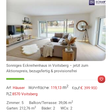
Sonniges Eckreihenhaus in Voitsberg – jetzt zum
Aktionspreis, bezugsfertig & provisionsfrei
2
m
€
Häuser
119,13
399.900
Art:
Wohnfläche:
Kauf:
8570 Voitsberg
PLZ:
MER
2
Zimmer: 5
Balkon/Terrasse: 39,06 m
2
Garten: 212,76 m
Bäder: 2
WCs: 2