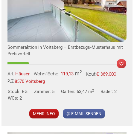
Sommeraktion in Voitsberg – Erstbezugs‑Musterhaus mit
Preisvorteil
2
m
€
Häuser
119,13
389.000
Art:
Wohnfläche:
Kauf:
8570 Voitsberg
PLZ:
2
Stock: EG
Zimmer: 5
Garten: 63,47 m
Bäder: 2
WCs: 2
MEHR INFO
@ E-MAIL SENDEN