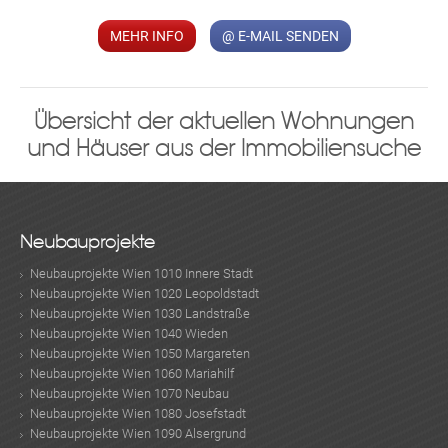
MEHR INFO
@ E-MAIL SENDEN
Übersicht der aktuellen Wohnungen
und Häuser aus der Immobiliensuche
Neubauprojekte
Neubauprojekte Wien 1010 Innere Stadt
Neubauprojekte Wien 1020 Leopoldstadt
Neubauprojekte Wien 1030 Landstraße
Neubauprojekte Wien 1040 Wieden
Neubauprojekte Wien 1050 Margareten
Neubauprojekte Wien 1060 Mariahilf
Neubauprojekte Wien 1070 Neubau
Neubauprojekte Wien 1080 Josefstadt
Neubauprojekte Wien 1090 Alsergrund