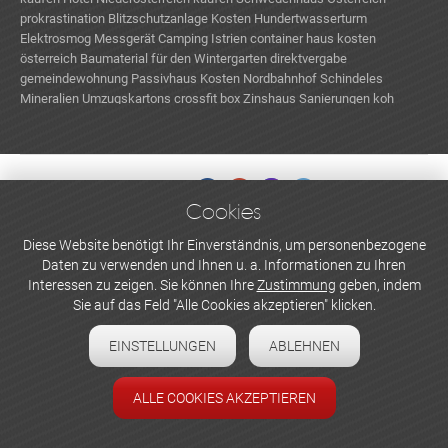
prokrastination
Blitzschutzanlage Kosten
Hundertwasserturm
Elektrosmog Messgerät
Camping Istrien
container haus kosten
österreich
Baumaterial für den Wintergarten
direktvergabe
gemeindewohnung
Passivhaus Kosten
Nordbahnhof
Schindeles
Mineralien
Umzugskartons
crossfit box
Zinshaus Sanierungen
koh
samui strände
holzblockhaus
Längste Tunnel Schweiz
Cookies
WERBEN UND INSERIEREN
Diese Website benötigt Ihr Einverständnis, um personenbezogene
Daten zu verwenden und Ihnen u. a. Informationen zu Ihren
Newsletter abonnieren
Interessen zu zeigen. Sie können Ihre
Zustimmung
geben, indem
Sie auf das Feld "Alle Cookies akzeptieren" klicken.
Datenschutzerklärung
EINSTELLUNGEN
ABLEHNEN
Cookie-Einstellungen
Impressum
ALLE COOKIES AKZEPTIEREN