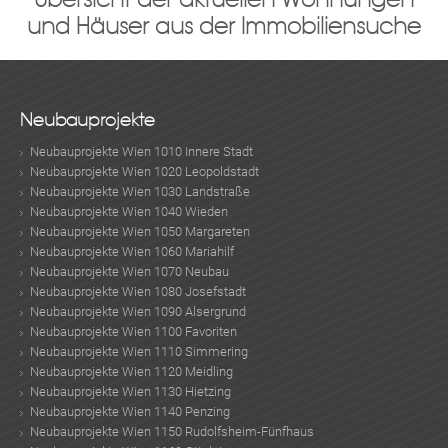
und Häuser aus der Immobiliensuche
Neubauprojekte
Neubauprojekte Wien 1010 Innere Stadt
Neubauprojekte Wien 1020 Leopoldstadt
Neubauprojekte Wien 1030 Landstraße
Neubauprojekte Wien 1040 Wieden
Neubauprojekte Wien 1050 Margareten
Neubauprojekte Wien 1060 Mariahilf
Neubauprojekte Wien 1070 Neubau
Neubauprojekte Wien 1080 Josefstadt
Neubauprojekte Wien 1090 Alsergrund
Neubauprojekte Wien 1100 Favoriten
Neubauprojekte Wien 1110 Simmering
Neubauprojekte Wien 1120 Meidling
Neubauprojekte Wien 1130 Hietzing
Neubauprojekte Wien 1140 Penzing
Neubauprojekte Wien 1150 Rudolfsheim-Fünfhaus