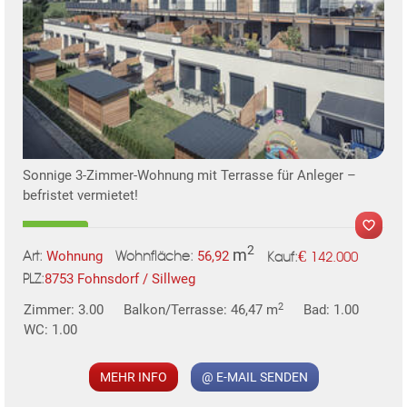
Sonnige 3-Zimmer-Wohnung mit Terrasse für Anleger –
befristet vermietet!
2
m
€
Wohnung
56,92
142.000
Art:
Wohnfläche:
Kauf:
8753 Fohnsdorf / Sillweg
PLZ:
2
Zimmer: 3.00
Balkon/Terrasse: 46,47 m
Bad: 1.00
WC: 1.00
MEHR INFO
@ E-MAIL SENDEN