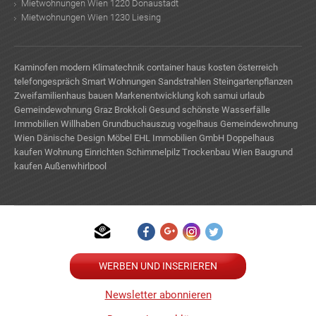
Mietwohnungen Wien 1220 Donaustadt
Mietwohnungen Wien 1230 Liesing
Kaminofen modern
Klimatechnik
container haus kosten österreich
telefongespräch
Smart Wohnungen
Sandstrahlen
Steingartenpflanzen
Zweifamilienhaus bauen
Markenentwicklung
koh samui urlaub
Gemeindewohnung Graz
Brokkoli Gesund
schönste Wasserfälle
Immobilien Willhaben
Grundbuchauszug
vogelhaus
Gemeindewohnung
Wien
Dänische Design Möbel
EHL Immobilien GmbH
Doppelhaus
kaufen
Wohnung Einrichten
Schimmelpilz
Trockenbau Wien
Baugrund
kaufen
Außenwhirlpool
TE
WERBEN UND INSERIEREN
Newsletter abonnieren