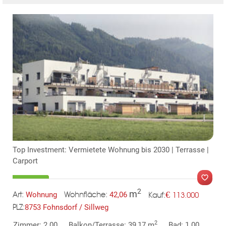
Top Investment: Vermietete Wohnung bis 2030 | Terrasse |
Carport
2
m
€
Wohnung
42,06
113.000
Art:
Wohnfläche:
Kauf:
8753 Fohnsdorf / Sillweg
PLZ:
MER
2
Zimmer: 2.00
Balkon/Terrasse: 39,17 m
Bad: 1.00