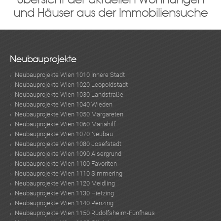
und Häuser aus der Immobiliensuche
Neubauprojekte
Neubauprojekte Wien 1010 Innere Stadt
Neubauprojekte Wien 1020 Leopoldstadt
Neubauprojekte Wien 1030 Landstraße
Neubauprojekte Wien 1040 Wieden
Neubauprojekte Wien 1050 Margareten
Neubauprojekte Wien 1060 Mariahilf
Neubauprojekte Wien 1070 Neubau
Neubauprojekte Wien 1080 Josefstadt
Neubauprojekte Wien 1090 Alsergrund
Neubauprojekte Wien 1100 Favoriten
Neubauprojekte Wien 1110 Simmering
Neubauprojekte Wien 1120 Meidling
Neubauprojekte Wien 1130 Hietzing
Neubauprojekte Wien 1140 Penzing
Neubauprojekte Wien 1150 Rudolfsheim-Fünfhaus