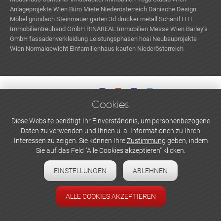
Anlageprojekte Wien
Büro Miete Niederösterreich
Dänische Design
Möbel
gründach
Steinmauer garten
3d drucker metall
Schantl ITH
Immobilientreuhand GmbH
RINAREAL Immobilien
Messe Wien
Barley’s
GmbH
fassadenverkleidung
Leistungsphasen hoai
Neubauprojekte
Wien
Normalgewicht
Einfamilienhaus kaufen Niederösterreich
Passivhaus Kosten
Cookies
WERBEN UND INSERIEREN
Diese Website benötigt Ihr Einverständnis, um personenbezogene
Daten zu verwenden und Ihnen u. a. Informationen zu Ihren
Newsletter abonnieren
Interessen zu zeigen. Sie können Ihre
Zustimmung
geben, indem
Sie auf das Feld "Alle Cookies akzeptieren" klicken.
Datenschutzerklärung
EINSTELLUNGEN
ABLEHNEN
Cookie-Einstellungen
Impressum
ALLE COOKIES AKZEPTIEREN