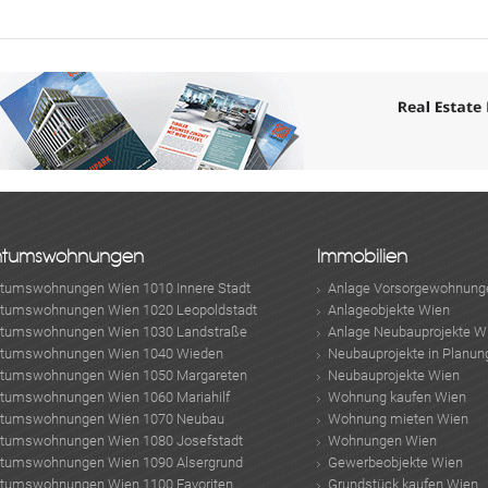
ABONNIEREN
ntumswohnungen
Immobilien
ntumswohnungen Wien 1010 Innere Stadt
Anlage Vorsorgewohnung
ntumswohnungen Wien 1020 Leopoldstadt
Anlageobjekte Wien
ntumswohnungen Wien 1030 Landstraße
Anlage Neubauprojekte W
ntumswohnungen Wien 1040 Wieden
Neubauprojekte in Planun
ntumswohnungen Wien 1050 Margareten
Neubauprojekte Wien
ntumswohnungen Wien 1060 Mariahilf
Wohnung kaufen Wien
ntumswohnungen Wien 1070 Neubau
Wohnung mieten Wien
ntumswohnungen Wien 1080 Josefstadt
Wohnungen Wien
ntumswohnungen Wien 1090 Alsergrund
Gewerbeobjekte Wien
ntumswohnungen Wien 1100 Favoriten
Grundstück kaufen Wien