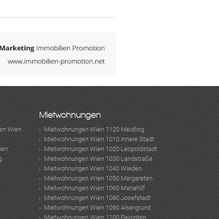
Mietwohnungen
en Wien
Mietwohnungen Wien 1120 Meidling
Mietwohnungen Wien 1010 Innere Stadt
ien
Mietwohnungen Wien 1020 Leopoldstadt
g
Mietwohnungen Wien 1030 Landstraße
Mietwohnungen Wien 1040 Wieden
Mietwohnungen Wien 1050 Margareten
Mietwohnungen Wien 1060 Mariahilf
Mietwohnungen Wien 1080 Josefstadt
Mietwohnungen Wien 1090 Alsergrund
Mietwohnungen Wien 1100 Favoriten