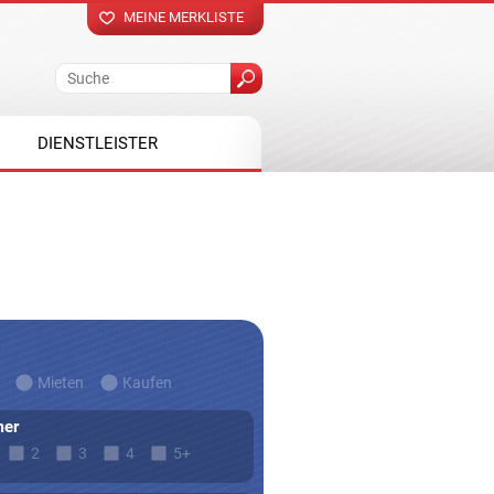
MEINE MERKLISTE
DIENSTLEISTER
Mieten
Kaufen
er
2
3
4
5+