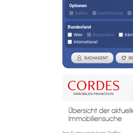
Optionen
Balkon
Dachterrasse
Bundesland
Wien
Burgenland
Kär
International
SUCHAGENT
Registrieren 
Übersicht der aktue
Damit wir ihre Anfrage verarbei
Immobiliensuche