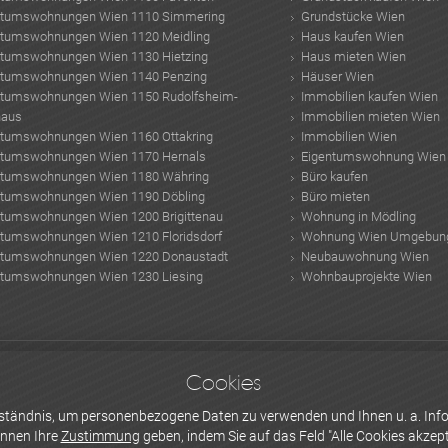
ntumswohnungen Wien 1110 Simmering
Grundstücke Wien
ntumswohnungen Wien 1120 Meidling
Haus kaufen Wien
ntumswohnungen Wien 1130 Hietzing
Haus mieten Wien
ntumswohnungen Wien 1140 Penzing
Häuser Wien
ntumswohnungen Wien 1150 Rudolfsheim-
Immobilien kaufen Wien
haus
Immobilien mieten Wien
ntumswohnungen Wien 1160 Ottakring
Immobilien Wien
ntumswohnungen Wien 1170 Hernals
Eigentumswohnung Wien
ntumswohnungen Wien 1180 Währing
Büro kaufen
ntumswohnungen Wien 1190 Döbling
Büro mieten
ntumswohnungen Wien 1200 Brigittenau
Wohnung in Mödling
ntumswohnungen Wien 1210 Floridsdorf
Wohnung Wien Umgebun
ntumswohnungen Wien 1220 Donaustadt
Neubauwohnung Wien
ntumswohnungen Wien 1230 Liesing
Wohnbauprojekte Wien
us
Polgarstrasse
Zumba Kurse Wien
wärmedämmverbundsystem
Pelletheizung
Cookies
rn
Architekt Kosten
Immobilien
Normalgewicht
schlafprobleme
Nebenkosten W
erständnis, um personenbezogene Daten zu verwenden und Ihnen u. a. Info
önnen Ihre
Zustimmung
geben, indem Sie auf das Feld "Alle Cookies akzepti