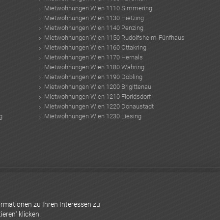
Mietwohnungen Wien 1110 Simmering
Mietwohnungen Wien 1130 Hietzing
Mietwohnungen Wien 1140 Penzing
Mietwohnungen Wien 1150 Rudolfsheim-Fünfhaus
Mietwohnungen Wien 1160 Ottakring
Mietwohnungen Wien 1170 Hernals
Mietwohnungen Wien 1180 Währing
Mietwohnungen Wien 1190 Döbling
Mietwohnungen Wien 1200 Brigittenau
Mietwohnungen Wien 1210 Floridsdorf
Mietwohnungen Wien 1220 Donaustadt
g
Mietwohnungen Wien 1230 Liesing
 Kosten
Schöner Wohnen farbe
Sozialwohnungen
Brokkoli Einfrieren
ohnungskauf
Smart Home App
MROOM Immobilien GmbH
Donaucity
rmationen zu Ihren Interessen zu
eren" klicken.