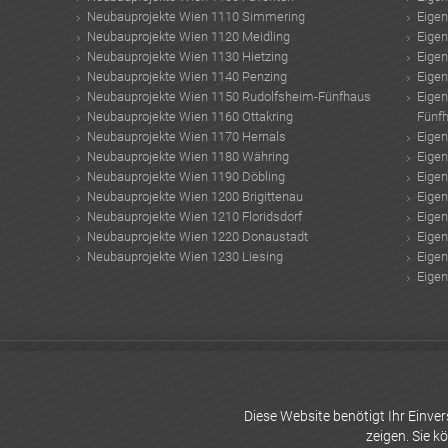
Neubauprojekte Wien 1110 Simmering
Eige
Neubauprojekte Wien 1120 Meidling
Eige
Neubauprojekte Wien 1130 Hietzing
Eige
Neubauprojekte Wien 1140 Penzing
Eige
Neubauprojekte Wien 1150 Rudolfsheim-Fünfhaus
Eige
Neubauprojekte Wien 1160 Ottakring
Fünf
Neubauprojekte Wien 1170 Hernals
Eige
Neubauprojekte Wien 1180 Währing
Eige
Neubauprojekte Wien 1190 Döbling
Eige
Neubauprojekte Wien 1200 Brigittenau
Eige
Neubauprojekte Wien 1210 Floridsdorf
Eige
Neubauprojekte Wien 1220 Donaustadt
Eige
Neubauprojekte Wien 1230 Liesing
Eige
Eige
Wohnzimmer Farben
Brokkoli Gesund
Studenten Wohnungen
Container Ha
Elektroautos in Österreich
Silberfische bekämpfen
erkältung
Seestadt Aspe
Badezimmer Trends
Anlageprojekte Wien
Diese Website benötigt Ihr Einv
zeigen. Sie k