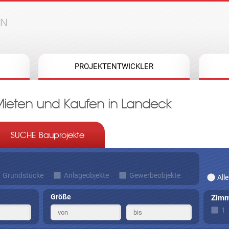
Jump to navigation
PROJEKTENTWICKLER
eten und Kaufen in Landeck
SUCHE Bauprojekte
Grundstücke
Anlageobjekte
Gewerbeobjekte
Alle
Größe
Zimm
1