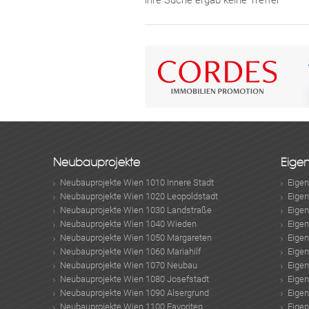
ihre Suche ergab keine Treffer
Neubauprojekte
Eige
Neubauprojekte Wien 1010 Innere Stadt
Eige
Neubauprojekte Wien 1020 Leopoldstadt
Eige
Neubauprojekte Wien 1030 Landstraße
Eige
Neubauprojekte Wien 1040 Wieden
Eige
Neubauprojekte Wien 1050 Margareten
Eige
Neubauprojekte Wien 1060 Mariahilf
Eige
Neubauprojekte Wien 1070 Neubau
Eige
Neubauprojekte Wien 1080 Josefstadt
Eige
Neubauprojekte Wien 1090 Alsergrund
Eige
Neubauprojekte Wien 1100 Favoriten
Eige