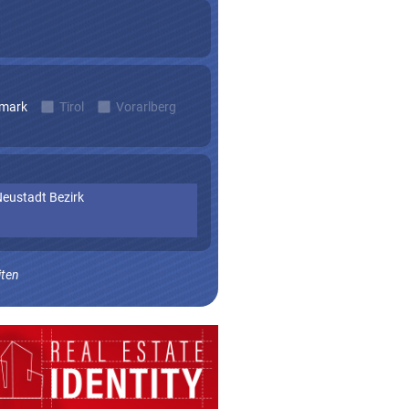
rmark
Tirol
Vorarlberg
eustadt Bezirk
iten
n zu erhalten.