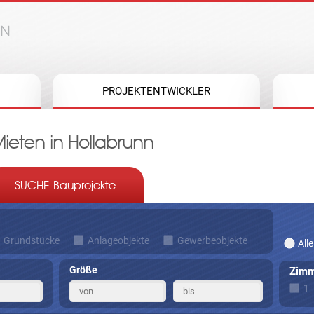
Jump to navigation
PROJEKTENTWICKLER
ten in Hollabrunn
SUCHE Bauprojekte
Grundstücke
Anlageobjekte
Gewerbeobjekte
Alle
Größe
Zimm
1