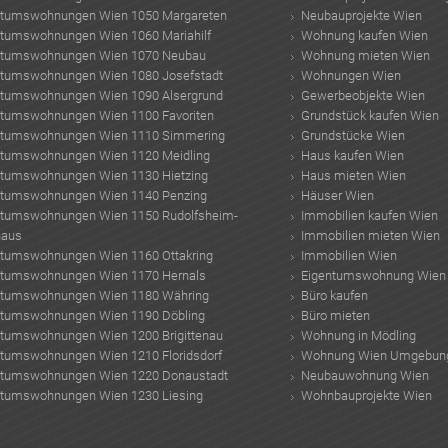
ntumswohnungen Wien 1050 Margareten
Neubauprojekte Wien
ntumswohnungen Wien 1060 Mariahilf
Wohnung kaufen Wien
ntumswohnungen Wien 1070 Neubau
Wohnung mieten Wien
ntumswohnungen Wien 1080 Josefstadt
Wohnungen Wien
ntumswohnungen Wien 1090 Alsergrund
Gewerbeobjekte Wien
ntumswohnungen Wien 1100 Favoriten
Grundstück kaufen Wien
ntumswohnungen Wien 1110 Simmering
Grundstücke Wien
ntumswohnungen Wien 1120 Meidling
Haus kaufen Wien
ntumswohnungen Wien 1130 Hietzing
Haus mieten Wien
ntumswohnungen Wien 1140 Penzing
Häuser Wien
ntumswohnungen Wien 1150 Rudolfsheim-
Immobilien kaufen Wien
haus
Immobilien mieten Wien
ntumswohnungen Wien 1160 Ottakring
Immobilien Wien
ntumswohnungen Wien 1170 Hernals
Eigentumswohnung Wien
ntumswohnungen Wien 1180 Währing
Büro kaufen
ntumswohnungen Wien 1190 Döbling
Büro mieten
ntumswohnungen Wien 1200 Brigittenau
Wohnung in Mödling
ntumswohnungen Wien 1210 Floridsdorf
Wohnung Wien Umgebun
ntumswohnungen Wien 1220 Donaustadt
Neubauwohnung Wien
ntumswohnungen Wien 1230 Liesing
Wohnbauprojekte Wien