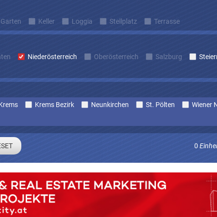
Garten
Keller
Loggia
Stellplatz
Terrasse
nten
Niederösterreich
Oberösterreich
Salzburg
Steie
Krems
Krems Bezirk
Neunkirchen
St. Pölten
Wiener N
0
Einhe
Sie sich um laufend Angebote die zu Ihren Suchkriterien passe
E-mail