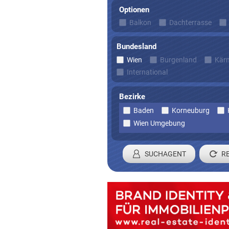
Optionen
Balkon
Dachterrasse
Bundesland
Wien
Burgenland
Kär
International
Bezirke
Baden
Korneuburg
Wien Umgebung
SUCHAGENT
Registrieren 