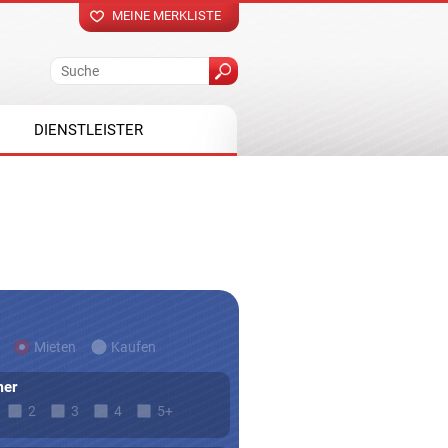
MEINE MERKLISTE
DIENSTLEISTER
Mieten
Kaufen
er
2
3
4
5+