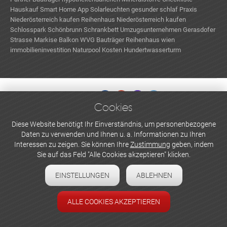
Hauskauf
Smart Home App
Solarleuchten
gesunder schlaf
Praxis
Niederösterreich kaufen
Reihenhaus Niederösterreich kaufen
Schlosspark Schönbrunn
Schrankbett
Umzugsunternehmen
Gerasdofer
Strasse
Markise Balkon
WVG Bauträger
Reihenhaus wien
immobilieninvestition
Naturpool Kosten
Hundertwasserturm
Cookies
WERBEN UND INSERIEREN
Diese Website benötigt Ihr Einverständnis, um personenbezogene
Daten zu verwenden und Ihnen u. a. Informationen zu Ihren
Newsletter abonnieren
Interessen zu zeigen. Sie können Ihre
Zustimmung
geben, indem
Sie auf das Feld "Alle Cookies akzeptieren" klicken.
Datenschutzerklärung
EINSTELLUNGEN
ABLEHNEN
Cookie-Einstellungen
Impressum
ALLE COOKIES AKZEPTIEREN