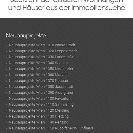
und Häuser aus der Immobiliensuche
Neubauprojekte
Neubauprojekte Wien 1010 Innere Stadt
Neubauprojekte Wien 1020 Leopoldstadt
Neubauprojekte Wien 1030 Landstraße
Neubauprojekte Wien 1040 Wieden
Neubauprojekte Wien 1050 Margareten
Neubauprojekte Wien 1060 Mariahilf
Neubauprojekte Wien 1070 Neubau
Neubauprojekte Wien 1080 Josefstadt
Neubauprojekte Wien 1090 Alsergrund
Neubauprojekte Wien 1100 Favoriten
Neubauprojekte Wien 1110 Simmering
Neubauprojekte Wien 1120 Meidling
Neubauprojekte Wien 1130 Hietzing
Neubauprojekte Wien 1140 Penzing
Neubauprojekte Wien 1150 Rudolfsheim-Fünfhaus