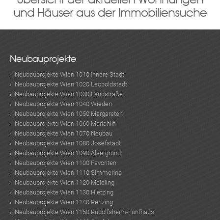
und Häuser aus der Immobiliensuche
Neubauprojekte
Neubauprojekte Wien 1010 Innere Stadt
Neubauprojekte Wien 1020 Leopoldstadt
Neubauprojekte Wien 1030 Landstraße
Neubauprojekte Wien 1040 Wieden
Neubauprojekte Wien 1050 Margareten
Neubauprojekte Wien 1060 Mariahilf
Neubauprojekte Wien 1070 Neubau
Neubauprojekte Wien 1080 Josefstadt
Neubauprojekte Wien 1090 Alsergrund
Neubauprojekte Wien 1100 Favoriten
Neubauprojekte Wien 1110 Simmering
Neubauprojekte Wien 1120 Meidling
Neubauprojekte Wien 1130 Hietzing
Neubauprojekte Wien 1140 Penzing
Neubauprojekte Wien 1150 Rudolfsheim-Fünfhaus