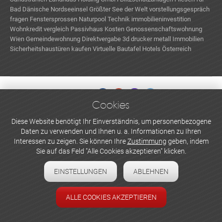
Bad
Dänische Nordseeinsel
Größter See der Welt
vorstellungsgespräch
fragen
Fenstersprossen
Naturpool Technik
immobilieninvestition
Wohnkredit vergleich
Passivhaus Kosten
Genossenschaftswohnung
Wien
Gemeindewohnung Direktvergabe
3d drucker metall
Immobilien
Sicherheitshaustüren kaufen
Virtuelle Bautafel
Hotels Österreich
kaufen
Cookies
WERBEN UND INSERIEREN
Diese Website benötigt Ihr Einverständnis, um personenbezogene
Daten zu verwenden und Ihnen u. a. Informationen zu Ihren
Newsletter abonnieren
Interessen zu zeigen. Sie können Ihre
Zustimmung
geben, indem
Sie auf das Feld "Alle Cookies akzeptieren" klicken.
Datenschutzerklärung
EINSTELLUNGEN
ABLEHNEN
Cookie-Einstellungen
Impressum
ALLE COOKIES AKZEPTIEREN