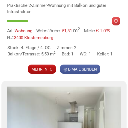
Praktische 2-Zimmer-Wohnung mit Balkon und guter
Infrastruktur
2
m
€
Wohnung
51,81
1.099
Art:
Wohnfläche:
Miete:
3400 Klosterneuburg
PLZ:
MER
Stock: 4. Etage / 4. OG
Zimmer: 2
2
Balkon/Terrasse: 5,50 m
Bad: 1
WC: 1
Keller: 1
MEHR INFO
@ E-MAIL SENDEN
KLIS