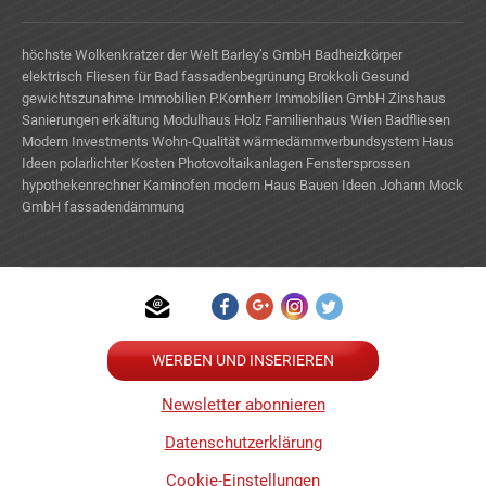
höchste Wolkenkratzer der Welt
Barley’s GmbH
Badheizkörper
elektrisch
Fliesen für Bad
fassadenbegrünung
Brokkoli Gesund
gewichtszunahme
Immobilien
P.Kornherr Immobilien GmbH
Zinshaus
Sanierungen
erkältung
Modulhaus Holz
Familienhaus Wien
Badfliesen
Modern
Investments Wohn-Qualität
wärmedämmverbundsystem
Haus
Ideen
polarlichter
Kosten Photovoltaikanlagen
Fenstersprossen
hypothekenrechner
Kaminofen modern
Haus Bauen Ideen
Johann Mock
GmbH
fassadendämmung
TE
WERBEN UND INSERIEREN
Newsletter abonnieren
Datenschutzerklärung
Cookie-Einstellungen