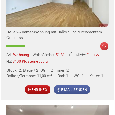
Helle 2-Zimmer-Wohnung mit Balkon und durchdachtem
Grundriss
2
m
€
Wohnung
51,81
1.099
Art:
Wohnfläche:
Miete:
3400 Klosterneuburg
PLZ:
MER
Stock: 2. Etage / 2. OG
Zimmer: 2
2
Balkon/Terrasse: 11,00 m
Bad: 1
WC: 1
Keller: 1
MEHR INFO
@ E-MAIL SENDEN