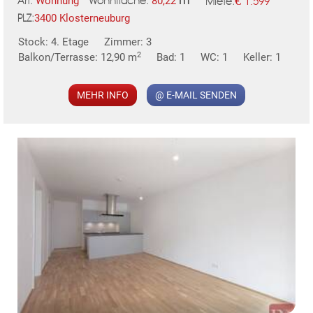
€
Wohnung
80,22
1.599
Art:
Wohnfläche:
Miete:
3400 Klosterneuburg
PLZ:
Stock: 4. Etage
Zimmer: 3
MER
2
Balkon/Terrasse: 12,90 m
Bad: 1
WC: 1
Keller: 1
MEHR INFO
@ E-MAIL SENDEN