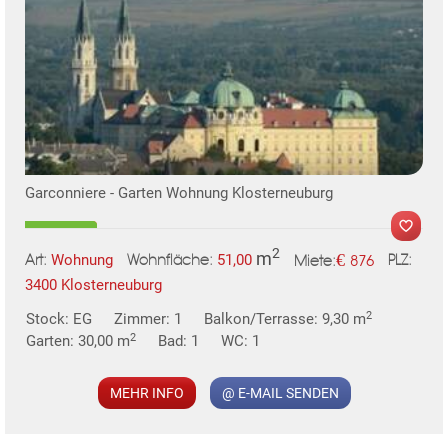
Garconniere - Garten Wohnung Klosterneuburg
2
m
€
Wohnung
51,00
876
Art:
Wohnfläche:
PLZ:
Miete:
3400 Klosterneuburg
2
Stock: EG
Zimmer: 1
Balkon/Terrasse: 9,30 m
2
Garten: 30,00 m
Bad: 1
WC: 1
MEHR INFO
@ E-MAIL SENDEN