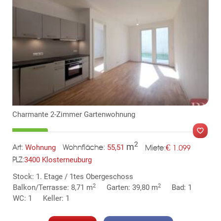
KLIS
Charmante 2-Zimmer Gartenwohnung
2
m
€
Wohnung
55,51
1.099
Art:
Wohnfläche:
Miete:
3400 Klosterneuburg
PLZ:
Stock: 1. Etage / 1tes Obergeschoss
MER
2
2
Balkon/Terrasse: 8,71 m
Garten: 39,80 m
Bad: 1
WC: 1
Keller: 1