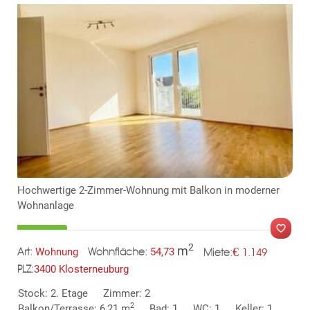
Hochwertige 2-Zimmer-Wohnung mit Balkon in moderner
Wohnanlage
2
m
€
Wohnung
54,73
1.149
Art:
Wohnfläche:
Miete:
3400 Klosterneuburg
PLZ:
MER
Stock: 2. Etage
Zimmer: 2
2
Balkon/Terrasse: 6,21 m
Bad: 1
WC: 1
Keller: 1