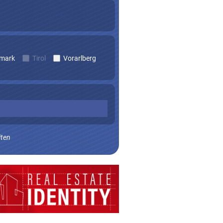
rmark
Tirol
Vorarlberg
iten
n zu erhalten.