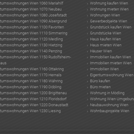
ntumswohnungen Wien 1060 Mariahilf
Wohnung kaufen Wien
ntumswohnungen Wien 1070 Neubau
Wohnung mieten Wien
ntumswohnungen Wien 1080 Josefstadt
Wohnungen Wien
ntumswohnungen Wien 1090 Alsergrund
Gewerbeobjekte Wien
ntumswohnungen Wien 1100 Favoriten
Grundstück kaufen Wien
ntumswohnungen Wien 1110 Simmering
Grundstücke Wien
ntumswohnungen Wien 1120 Meidling
Haus kaufen Wien
ntumswohnungen Wien 1130 Hietzing
Haus mieten Wien
ntumswohnungen Wien 1140 Penzing
Häuser Wien
ntumswohnungen Wien 1150 Rudolfsheim-
Immobilien kaufen Wien
haus
Immobilien mieten Wien
ntumswohnungen Wien 1160 Ottakring
Immobilien Wien
ntumswohnungen Wien 1170 Hernals
Eigentumswohnung Wien
ntumswohnungen Wien 1180 Währing
Büro kaufen
ntumswohnungen Wien 1190 Döbling
Büro mieten
ntumswohnungen Wien 1200 Brigittenau
Wohnung in Mödling
ntumswohnungen Wien 1210 Floridsdorf
Wohnung Wien Umgebun
ntumswohnungen Wien 1220 Donaustadt
Neubauwohnung Wien
ntumswohnungen Wien 1230 Liesing
Wohnbauprojekte Wien