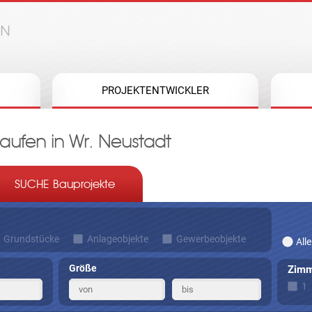
Jump to navigation
PROJEKTENTWICKLER
ufen in Wr. Neustadt
SUCHE Bauprojekte
Grundstücke
Anlageobjekte
Gewerbeobjekte
Alle
Größe
Zimm
1