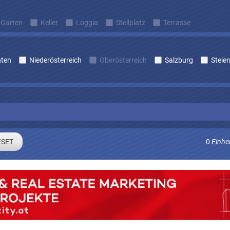
Garten
Keller
Loggia
Stellplatz
Terrasse
nten
Niederösterreich
Oberösterreich
Salzburg
Steie
0
Einhe
Sie sich um laufend Angebote die zu Ihren Suchkriterien passe
E-mail