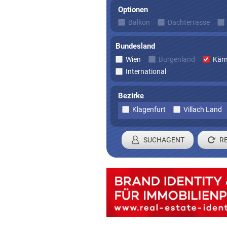
Optionen
Balkon
Dachterrasse
Bundesland
Wien
Burgenland
Kär
International
Bezirke
Klagenfurt
Villach Land
SUCHAGENT
Registrieren 