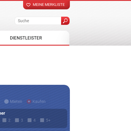
MEINE MERKLISTE
DIENSTLEISTER
Mieten
Kaufen
er
2
3
4
5+