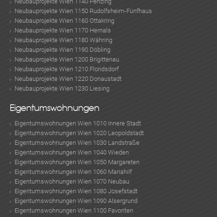
Neubauprojekte Wien 1140 Penzing
LAGE: Stadlbreiten 11, 1220 Wien
Neubauprojekte Wien 1150 Rudolfsheim-Fünfhaus
Neubauprojekte Wien 1160 Ottakring
Neubauprojekte Wien 1170 Hernals
ANZAHL DER EINHEITEN: 46 Wohnungen und 40 Stellplätze
Neubauprojekte Wien 1180 Währing
Neubauprojekte Wien 1190 Döbling
BAUHERR: at home Immobilien-GmbH
Neubauprojekte Wien 1200 Brigittenau
Neubauprojekte Wien 1210 Floridsdorf
VERKAUF: hierwohnich Immobilien GmbH
Neubauprojekte Wien 1220 Donaustadt
Neubauprojekte Wien 1230 Liesing
ok
am
t
in
up
ARCHITEKT: WGA ZT GmbH
Eigentumswohnungen
BAUBEGINN: Oktober 2017
Eigentumswohnungen Wien 1010 Innere Stadt
Eigentumswohnungen Wien 1020 Leopoldstadt
Eigentumswohnungen Wien 1030 Landstraße
FERTIGSTELLUNG: Frühling 2019
Eigentumswohnungen Wien 1040 Wieden
Infrastruktur / EntfernungenGesundheitArzt
Eigentumswohnungen Wien 1050 Margareten
Eigentumswohnungen Wien 1060 Mariahilf
Eigentumswohnungen Wien 1070 Neubau
Eigentumswohnungen Wien 1080 Josefstadt
Eigentumswohnungen Wien 1090 Alsergrund
Eigentumswohnungen Wien 1100 Favoriten