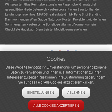
Wintergarten Glas
Rechtsberatung Wien
Pappmöbel
Granatapfel
gesund
Büro Niederösterreich kaufen
crossfit wien
Baustoffhandel
Leistungsphasen hoai
MAFOS real estate GmbH
Feng Shui
Branding
Dachwohnungen Wien
Gaube
Naturpool Kosten
Projektentwickler Wien
Sommergarten kaufen
Lyme Borreliose
vitamin d
Vormerkschein
Checkliste Hauskauf
Dienstleister
Modellbaumesse Wien
Cookies
WERBEN UND INSERIEREN
Diese Website benötigt Ihr Einverständnis, um personenbezogene
Daten zu verwenden und Ihnen u. a. Informationen zu Ihren
Newsletter abonnieren
Interessen zu zeigen. Sie können Ihre
Zustimmung
geben, indem
Sie auf das Feld "Alle Cookies akzeptieren" klicken.
Datenschutzerklärung
EINSTELLUNGEN
ABLEHNEN
Cookie-Einstellungen
Impressum
ALLE COOKIES AKZEPTIEREN