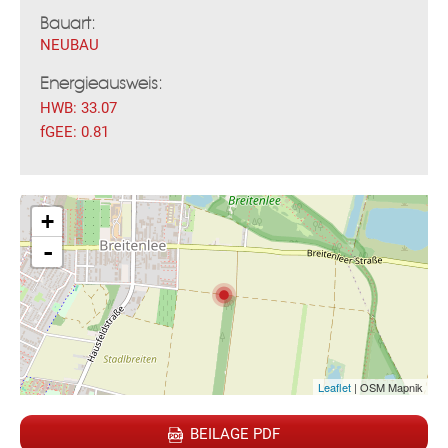
Bauart:
NEUBAU
Energieausweis:
HWB:
33.07
fGEE:
0.81
Fac
Inst
Twi
Pint
Link
Wh
+
-
Leaflet
| OSM Mapnik
BEILAGE PDF