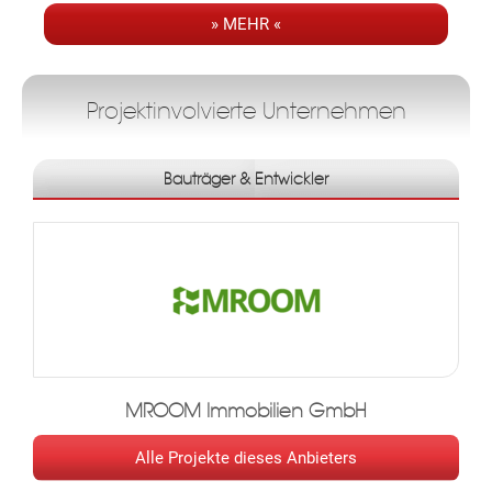
» MEHR «
mit Freiflächen wie Balkon, Loggia und Dachterrasse
Das Wohnprojekt sieht den Aus-u. Umbau der von Architekt
Projektinvolvierte Unternehmen
Franz Zeller Junior geplanten und zur Jahrhundertwende
errichteten Gründerzeitvilla vor und punktet mit dem Reiz des
Besonderen.
Bauträger & Entwickler
Das Gebäude besteht aus einem Tiefgeschoss und vier
Obergeschossen. Im Zuge des Bauvorhabens werden die
Grundrisse im 1. OG und im 2. OG verändert, um den
Ansprüchen eines zeitgemäßen Wohnens zu entsprechen. Im
Dachgeschoss wird eine 4 Zimmer Wohnung mit
Dachterrasse errichtet.
Im Untergeschoss befinden sich für jede der Einheiten ein
Kellereinlagerungsabteil sowie zusätzlich erwerbbare natürlich
MROOM Immobilien GmbH
belichtete und beheizte Räume für die Nutzung als Fitness/
Office Raum oder auch als Hobbyraum.
Alle Projekte dieses Anbieters