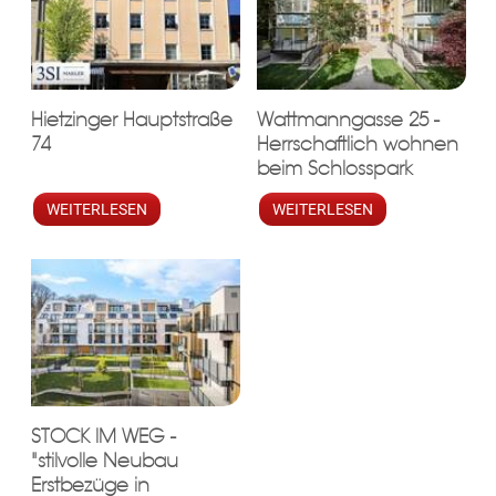
Fertigstellung Ende 2024!
Infrastruktur / Entfernungen
Hietzinger Hauptstraße
Wattmanngasse 25 -
Gesundheit
74
Herrschaftlich wohnen
Arzt
beim Schlosspark
WEITERLESEN
WEITERLESEN
STOCK IM WEG -
"stilvolle Neubau
Erstbezüge in