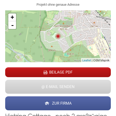
Projekt ohne genaue Adresse
+
-
Fac
Inst
Twi
Pint
Link
Wh
Leaflet
| OSM Mapnik
BEILAGE PDF
@ E-MAIL SENDEN
ZUR FIRMA