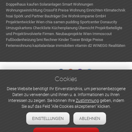
Doppelhaus kaufen
Solaranlagen
Smart Wohnungen
Wohnungseinrichtung
CrossFit Preise
Wohnung Einrichten
Klimatechnik
hoai
Spörk und Partner Bauträger
Die Wohnkompanie GmbH
Projektentwickler Wien
chia samen pudding
Sportcenter Donaucity
Umzugskartons
Checkliste Küchenplanung
Übersicht Projektbeteiligte
und Projektinvolvierte Firmen.
Neubauprojekte Wien
Immoscout
Fußbodenheizung
bmi Rechner Kinder
Tower Bridge Preise
Ferienwohnung
kapitalanlage immobilien
vitamin d2
WINEGG Realitäten
GmbH
Cookies
WERBEN UND INSERIEREN
Diese Website benötigt Ihr Einverständnis, um personenbezogene
Daten zu verwenden und Ihnen u. a. Informationen zu Ihren
Newsletter abonnieren
Interessen zu zeigen. Sie können Ihre
Zustimmung
geben, indem
Sie auf das Feld "Alle Cookies akzeptieren" klicken.
Datenschutzerklärung
EINSTELLUNGEN
ABLEHNEN
Cookie-Einstellungen
Impressum