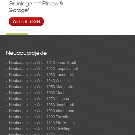
Grünlage mit Fitness &
Garage"
WEITERLESEN
Neubauprojekte
Neubauprojekte Wien 1010 Innere Stadt
Neubauprojekte Wien 1020 Leopoldstadt
Neubauprojekte Wien 1030 Landstraße
Neubauprojekte Wien 1040 Wieden
Neubauprojekte Wien 1050 Margareten
Neubauprojekte Wien 1060 Mariahilf
Neubauprojekte Wien 1070 Neubau
Neubauprojekte Wien 1080 Josefstadt
Neubauprojekte Wien 1090 Alsergrund
Neubauprojekte Wien 1100 Favoriten
Neubauprojekte Wien 1110 Simmering
Neubauprojekte Wien 1120 Meidling
Neubauprojekte Wien 1130 Hietzing