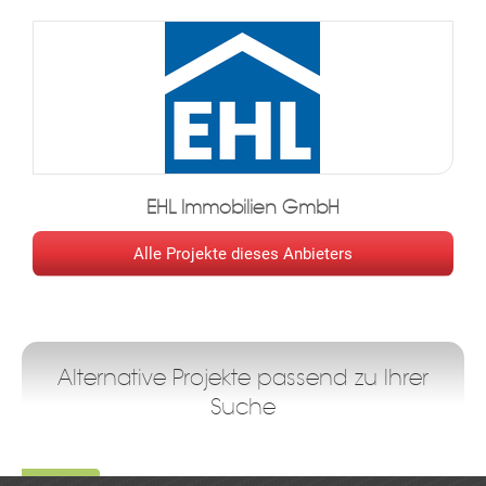
Anlaufstelle für Kunden genutzt werden. Nach erfolgter
Sanierung werden die Büroflächen einen neuwertigen und sehr
guten Zustand aufweisen:
Ausstattung:
- Neue Fenster
- Wände und Türen zumindest neu ausgemalt
- Büroraumkühlung
EHL Immobilien GmbH
- Sanitärräume werden saniert
Alle Projekte dieses Anbieters
- Neuer Bodenbelag
- Neue Deckenkonstruktion und Oberflächen
- Neue Beleuchtung mit arbeitsplatzgerechten Leuchtmittel
- Anpassung der Raumstruktur nach Mieterbedarf
- Klimaanlage
Alternative Projekte passend zu Ihrer
- Garage im Haus
Suche
Verkehrsanbindung:
- Salzburg Hauptbahnhof (S1, S2, S3, S11, RJ, REX, Westbahn)