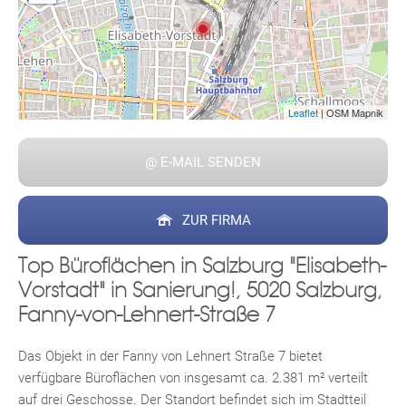
Leaflet
| OSM Mapnik
Fac
Inst
Twi
Pint
Link
Wh
@ E-MAIL SENDEN
ZUR FIRMA
Top Büroflächen in Salzburg "Elisabeth-
Vorstadt" in Sanierung!, 5020 Salzburg,
Fanny-von-Lehnert-Straße 7
Das Objekt in der Fanny von Lehnert Straße 7 bietet
verfügbare Büroflächen von insgesamt ca. 2.381 m² verteilt
auf drei Geschosse. Der Standort befindet sich im Stadtteil