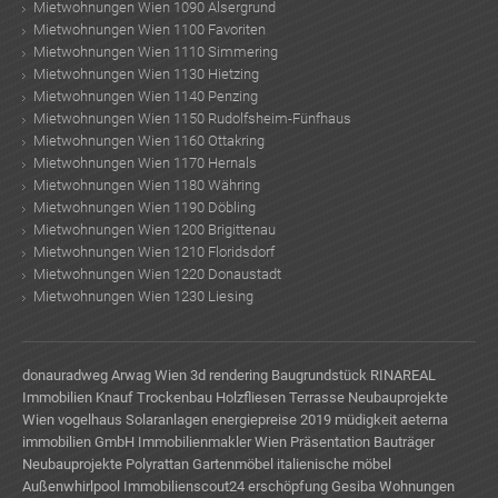
Mietwohnungen Wien 1090 Alsergrund
Mietwohnungen Wien 1100 Favoriten
Mietwohnungen Wien 1110 Simmering
Mietwohnungen Wien 1130 Hietzing
Mietwohnungen Wien 1140 Penzing
Mietwohnungen Wien 1150 Rudolfsheim-Fünfhaus
Mietwohnungen Wien 1160 Ottakring
Mietwohnungen Wien 1170 Hernals
Mietwohnungen Wien 1180 Währing
Mietwohnungen Wien 1190 Döbling
ok
am
t
in
up
Mietwohnungen Wien 1200 Brigittenau
Mietwohnungen Wien 1210 Floridsdorf
Mietwohnungen Wien 1220 Donaustadt
Mietwohnungen Wien 1230 Liesing
donauradweg
Arwag Wien
3d rendering
Baugrundstück
RINAREAL
Immobilien
Knauf Trockenbau
Holzfliesen Terrasse
Neubauprojekte
Wien
vogelhaus
Solaranlagen
energiepreise 2019
müdigkeit
aeterna
immobilien GmbH
Immobilienmakler Wien
Präsentation Bauträger
Neubauprojekte
Polyrattan Gartenmöbel
italienische möbel
Außenwhirlpool
Immobilienscout24
erschöpfung
Gesiba Wohnungen