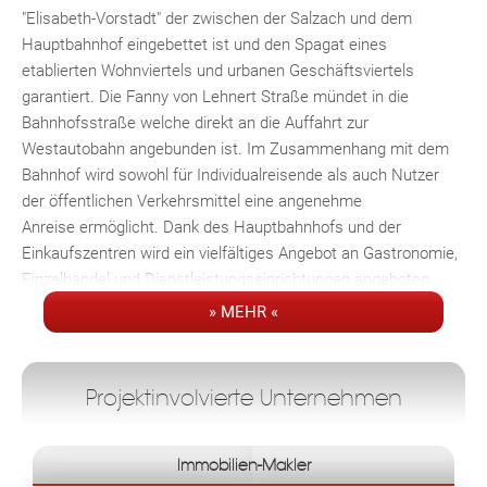
"Elisabeth-Vorstadt" der zwischen der Salzach und dem
Hauptbahnhof eingebettet ist und den Spagat eines
etablierten Wohnviertels und urbanen Geschäftsviertels
garantiert. Die Fanny von Lehnert Straße mündet in die
Bahnhofsstraße welche direkt an die Auffahrt zur
Westautobahn angebunden ist. Im Zusammenhang mit dem
Bahnhof wird sowohl für Individualreisende als auch Nutzer
der öffentlichen Verkehrsmittel eine angenehme
Anreise ermöglicht. Dank des Hauptbahnhofs und der
Einkaufszentren wird ein vielfältiges Angebot an Gastronomie,
Einzelhandel und Dienstleistungseinrichtungen angeboten.
» MEHR «
Die Büroflächen sollen vor der Übergabe an einen neuen
Mieter saniert und somit auf den gegenwärtigen
Marktstandard angehoben werden. Die Raumstruktur
Projektinvolvierte Unternehmen
ist ebenfalls flexibel und kann an die Mieterwünsche
angepasst werden. Die Erdgeschossfläche die den Zugang
zum Lift und Stiegenhaus ermöglicht kann bei einer
Immobilien-Makler
Singletenant-Variante optimal als represäntative Lobby und