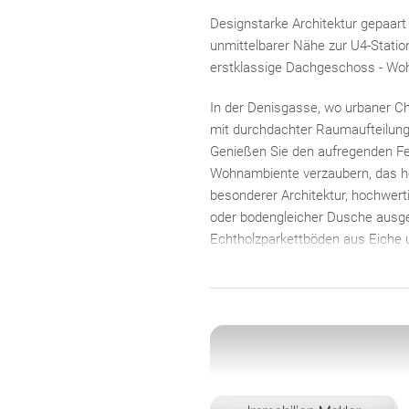
Designstarke Architektur gepaart
unmittelbarer Nähe zur U4-Stati
erstklassige Dachgeschoss - Wo
In der Denisgasse, wo urbaner Ch
mit durchdachter Raumaufteilung
Genießen Sie den aufregenden Fer
Wohnambiente verzaubern, das hö
besonderer Architektur, hochwer
oder bodengleicher Dusche ausges
Echtholzparkettböden aus Eiche 
ein Ambiente, das Eleganz und Beh
Die Garagen-Stellplätze, Kellerabt
Fahrradraum tragen zu einem ge
Alle Wohnungen zur Eigennutzung
Beziehbar: ab sofort