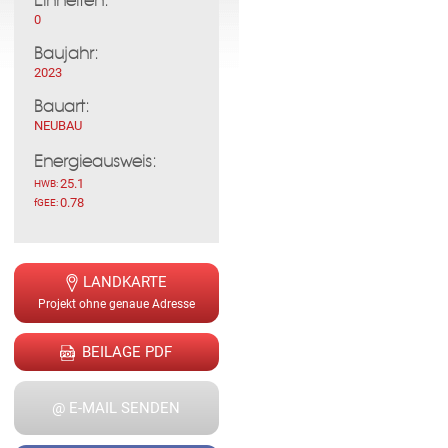
Einheiten:
0
Baujahr:
2023
Bauart:
NEUBAU
Energieausweis:
25.1
HWB:
0.78
fGEE:
LANDKARTE
Projekt ohne genaue Adresse
BEILAGE PDF
@ E-MAIL SENDEN