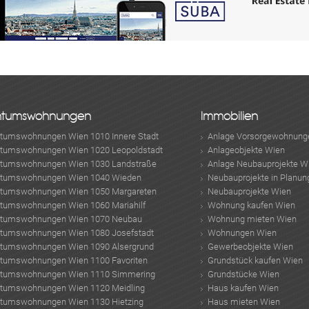
.at/]
en!
chen dem Vermittler und dem zu vermittelnden Dritten ein
Naheverhältnis besteht.
r tätig.
ntumswohnungen
Immobilien
ntumswohnungen Wien 1010 Innere Stadt
Anlage Vorsorgewohnung
ntumswohnungen Wien 1020 Leopoldstadt
Anlageobjekte Wien
ntumswohnungen Wien 1030 Landstraße
Anlage Neubauprojekte W
ntumswohnungen Wien 1040 Wieden
Neubauprojekte in Planun
ntumswohnungen Wien 1050 Margareten
Neubauprojekte Wien
ntumswohnungen Wien 1060 Mariahilf
Wohnung kaufen Wien
ntumswohnungen Wien 1070 Neubau
Wohnung mieten Wien
ntumswohnungen Wien 1080 Josefstadt
Wohnungen Wien
ntumswohnungen Wien 1090 Alsergrund
Gewerbeobjekte Wien
ntumswohnungen Wien 1100 Favoriten
Grundstück kaufen Wien
ntumswohnungen Wien 1110 Simmering
Grundstücke Wien
ntumswohnungen Wien 1120 Meidling
Haus kaufen Wien
ntumswohnungen Wien 1130 Hietzing
Haus mieten Wien