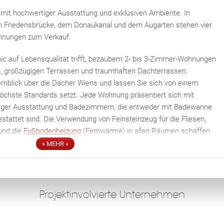
 mit hochwertiger Ausstattung und exklusiven Ambiente. In
on Friedensbrücke, dem Donaukanal und dem Augarten stehen vier
hnungen zum Verkauf.
ic auf Lebensqualität trifft, bezaubern 2- bis 3-Zimmer-Wohnungen
, großzügigen Terrassen und traumhaften Dachterrassen.
nblick über die Dächer Wiens und lassen Sie sich von einem
chste Standards setzt. Jede Wohnung präsentiert sich mit
tiger Ausstattung und Badezimmern, die entweder mit Badewanne
Fac
Inst
Twi
Pint
Link
tattet sind. Die Verwendung von Feinsteinzeug für die Fliesen,
und die
Fußbodenheizung
(Fernwärme) in allen Räumen schaffen
aglichkeit vereint.
» MEHR «
eile sowie ein Kinderspielplatz und ein Kinderwagen- &
lungenen Gesamtkonzept bei.
Projektinvolvierte Unternehmen
 oder als Anlageform verfügbar.