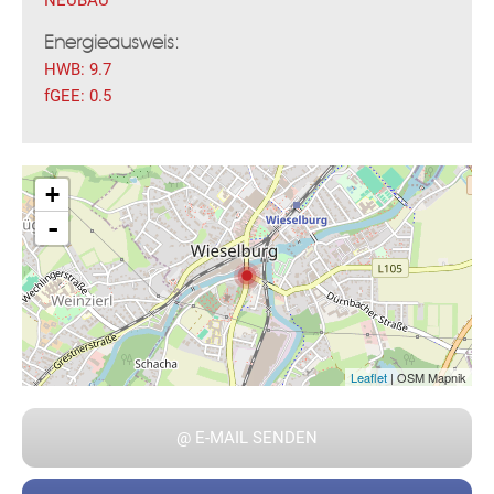
Energieausweis:
HWB:
9.7
fGEE:
0.5
Fac
Inst
Twi
Pint
Link
Wh
+
-
Leaflet
| OSM Mapnik
@ E-MAIL SENDEN