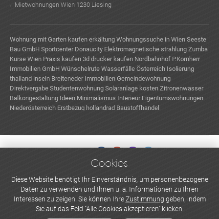
Mietwohnungen Wien 1230 Liesing
Wohnung mit Garten kaufen
erkältung
Wohnungssuche in Wien
Seeste
Bau GmbH
Sportcenter Donaucity
Elektromagnetische strahlung
Zumba
Kurse Wien
Praxis kaufen
3d drucker kaufen
Nordbahnhof
P.Kornherr
Immobilien GmbH
Wünschelrute
Wasserfälle Österreich
Isolierung
thailand inseln
Breiteneder Immobilien
Gemeindewohnung
Direktvergabe
Studentenwohnung
Solaranlage kosten
Zitronenwasser
Balkongestaltung Ideen
Minimalismus Interieur
Eigentumswohnungen
Niederösterreich Erstbezug
hollandrad
Baustoffhandel
Cookies
WERBEN UND INSERIEREN
Diese Website benötigt Ihr Einverständnis, um personenbezogene
Daten zu verwenden und Ihnen u. a. Informationen zu Ihren
Newsletter abonnieren
Interessen zu zeigen. Sie können Ihre
Zustimmung
geben, indem
Sie auf das Feld "Alle Cookies akzeptieren" klicken.
Datenschutzerklärung