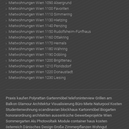
Mietwohnungen Wien 1090 Alsergrund
Mietwohnungen Wien 1100 Favoriten
Mietwohnungen Wien 1110 Simmering
Mietwohnungen Wien 1130 Hietzing
Mietwohnungen Wien 1140 Penzing
Mietwohnungen Wien 1150 Rudolfsheim-Fünfhaus
Mietwohnungen Wien 1160 Ottakring
Mietwohnungen Wien 1170 Hernals
Mietwohnungen Wien 1180 Währing
Mietwohnungen Wien 1190 Döbling
Mietwohnungen Wien 1200 Brigittenau
Mietwohnungen Wien 1210 Floridsdorf
Mietwohnungen Wien 1220 Donaustadt
Mietwohnungen Wien 1230 Liesing
Praxis kaufen
Polyrattan Gartenmöbel
telefoninterview
Grillen am
Balkon
Glamour
Architektur Visualisierung
Büro Miete
Naturpool Kosten
Studentenwohnung
scandinavian blockhaus
Kartonmöbel
Biogarten
honorarordnung architekten
aussenküche
Gewerbeprojekte Wien
Sommergarten Alu
Photovoltaik Module
container haus kosten
österreich
Dänisches Design
Große Zimmerpflanzen
Wohngut