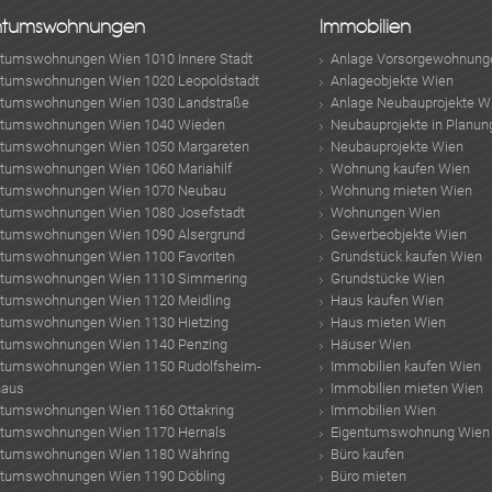
ntumswohnungen
Immobilien
ntumswohnungen Wien 1010 Innere Stadt
Anlage Vorsorgewohnung
ntumswohnungen Wien 1020 Leopoldstadt
Anlageobjekte Wien
ntumswohnungen Wien 1030 Landstraße
Anlage Neubauprojekte W
ntumswohnungen Wien 1040 Wieden
Neubauprojekte in Planun
ntumswohnungen Wien 1050 Margareten
Neubauprojekte Wien
ntumswohnungen Wien 1060 Mariahilf
Wohnung kaufen Wien
ntumswohnungen Wien 1070 Neubau
Wohnung mieten Wien
ntumswohnungen Wien 1080 Josefstadt
Wohnungen Wien
ntumswohnungen Wien 1090 Alsergrund
Gewerbeobjekte Wien
ntumswohnungen Wien 1100 Favoriten
Grundstück kaufen Wien
ntumswohnungen Wien 1110 Simmering
Grundstücke Wien
ntumswohnungen Wien 1120 Meidling
Haus kaufen Wien
ntumswohnungen Wien 1130 Hietzing
Haus mieten Wien
ntumswohnungen Wien 1140 Penzing
Häuser Wien
ntumswohnungen Wien 1150 Rudolfsheim-
Immobilien kaufen Wien
haus
Immobilien mieten Wien
ntumswohnungen Wien 1160 Ottakring
Immobilien Wien
ntumswohnungen Wien 1170 Hernals
Eigentumswohnung Wien
ntumswohnungen Wien 1180 Währing
Büro kaufen
ntumswohnungen Wien 1190 Döbling
Büro mieten