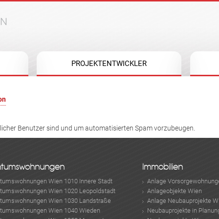
Jump to navigation
PROJEKTENTWICKLER
on
hlicher Benutzer sind und um automatisierten Spam vorzubeugen.
ntumswohnungen
Immobilien
ntumswohnungen Wien 1010 Innere Stadt
Anlage Vorsorgewohnung
ntumswohnungen Wien 1020 Leopoldstadt
Anlageobjekte Wien
ntumswohnungen Wien 1030 Landstraße
Anlage Neubauprojekte W
ntumswohnungen Wien 1040 Wieden
Neubauprojekte in Planun