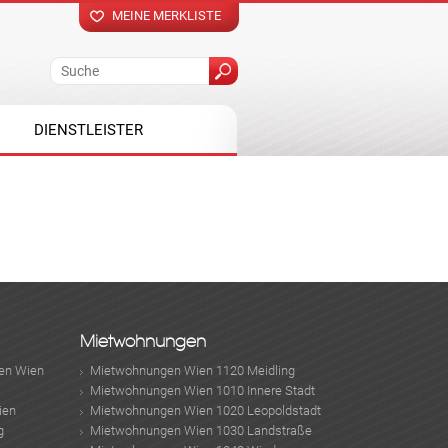
MEINE MERKLISTE
DIENSTLEISTER
Mietwohnungen
en Wien
Mietwohnungen Wien 1120 Meidling
Mietwohnungen Wien 1010 Innere Stadt
ien
Mietwohnungen Wien 1020 Leopoldstadt
g
Mietwohnungen Wien 1030 Landstraße