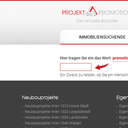
IMMOBILIENSUCHENDE
Hier tragen Sie ein das Wort:
promoti
Ein Zweck zu testen, ob Sie ein mensc
Neubauprojekte
Eige
Neubauprojekte Wien 1010 Innere Stadt
Eige
Neubauprojekte Wien 1020 Leopoldstadt
Eige
Neubauprojekte Wien 1030 Landstraße
Eige
Neubauprojekte Wien 1040 Wieden
Eige