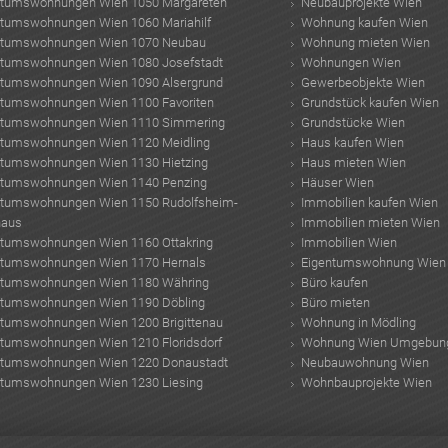
ntumswohnungen Wien 1050 Margareten
Neubauprojekte Wien
ntumswohnungen Wien 1060 Mariahilf
Wohnung kaufen Wien
ntumswohnungen Wien 1070 Neubau
Wohnung mieten Wien
ntumswohnungen Wien 1080 Josefstadt
Wohnungen Wien
ntumswohnungen Wien 1090 Alsergrund
Gewerbeobjekte Wien
ntumswohnungen Wien 1100 Favoriten
Grundstück kaufen Wien
ntumswohnungen Wien 1110 Simmering
Grundstücke Wien
ntumswohnungen Wien 1120 Meidling
Haus kaufen Wien
ntumswohnungen Wien 1130 Hietzing
Haus mieten Wien
ntumswohnungen Wien 1140 Penzing
Häuser Wien
ntumswohnungen Wien 1150 Rudolfsheim-
Immobilien kaufen Wien
haus
Immobilien mieten Wien
ntumswohnungen Wien 1160 Ottakring
Immobilien Wien
ntumswohnungen Wien 1170 Hernals
Eigentumswohnung Wien
ntumswohnungen Wien 1180 Währing
Büro kaufen
ntumswohnungen Wien 1190 Döbling
Büro mieten
ntumswohnungen Wien 1200 Brigittenau
Wohnung in Mödling
ntumswohnungen Wien 1210 Floridsdorf
Wohnung Wien Umgebun
ntumswohnungen Wien 1220 Donaustadt
Neubauwohnung Wien
ntumswohnungen Wien 1230 Liesing
Wohnbauprojekte Wien