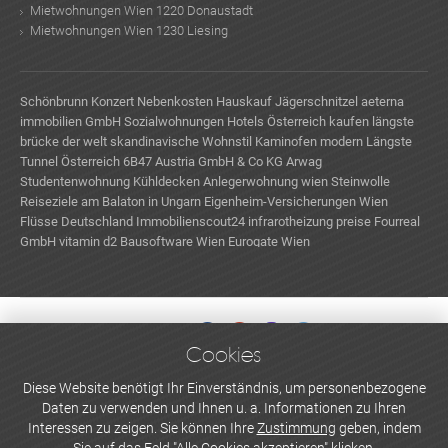
Mietwohnungen Wien 1220 Donaustadt
Mietwohnungen Wien 1230 Liesing
Schönbrunn Konzert
Nebenkosten Hauskauf
Jägerschnitzel
aeterna
immobilien GmbH
Sozialwohnungen
Hotels Österreich kaufen
längste
brücke der welt
skandinavische Wohnstil
Kaminofen modern
Längste
Tunnel Österreich
6B47 Austria GmbH & Co KG
Arwag
Studentenwohnung
Kühldecken
Anlegerwohnung wien
Steinwolle
Reiseziele am Balaton in Ungarn
Eigenheim-Versicherungen Wien
Flüsse Deutschland
Immobilienscout24
infrarotheizung preise
Fourreal
GmbH
vitamin d2
Bausoftware Wien
Eurogate Wien
Cookies
WERBEN UND INSERIEREN
Diese Website benötigt Ihr Einverständnis, um personenbezogene
Daten zu verwenden und Ihnen u. a. Informationen zu Ihren
Newsletter abonnieren
Interessen zu zeigen. Sie können Ihre
Zustimmung
geben, indem