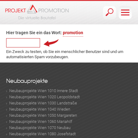
Jump to navigation
Hier tragen Sie ein das Wort:
promotion
Ein Zweck zu testen, ob Sie ein menschlicher Benutzer sind und um
automatisierten Spam vorzubeugen.
Neubauprojekte
Neubauprojekte Wien 1010 Innere Stadt
Neubauprojekte Wien 1020 Leopoldstadt
Neubauprojekte Wien 1030 Landstraße
Neubauprojekte Wien 1040 Wieden
Neubauprojekte Wien 1050 Margareten
Neubauprojekte Wien 1060 Mariahilf
Neubauprojekte Wien 1070 Neubau
Neubauprojekte Wien 1080 Josefstadt