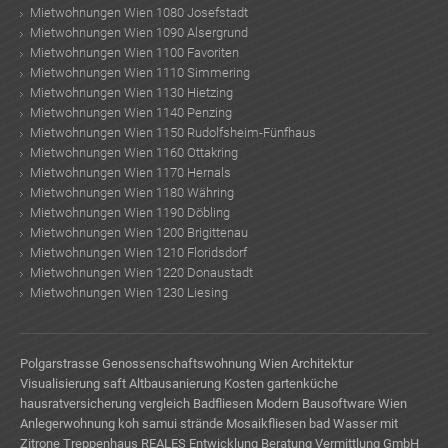
Mietwohnungen Wien 1080 Josefstadt
Mietwohnungen Wien 1090 Alsergrund
Mietwohnungen Wien 1100 Favoriten
Mietwohnungen Wien 1110 Simmering
Mietwohnungen Wien 1130 Hietzing
Mietwohnungen Wien 1140 Penzing
Mietwohnungen Wien 1150 Rudolfsheim-Fünfhaus
Mietwohnungen Wien 1160 Ottakring
Mietwohnungen Wien 1170 Hernals
Mietwohnungen Wien 1180 Währing
Mietwohnungen Wien 1190 Döbling
Mietwohnungen Wien 1200 Brigittenau
Mietwohnungen Wien 1210 Floridsdorf
Mietwohnungen Wien 1220 Donaustadt
Mietwohnungen Wien 1230 Liesing
Polgarstrasse
Genossenschaftswohnung Wien
Architektur
Visualisierung
saft
Altbausanierung Kosten
gartenküche
hausratversicherung vergleich
Badfliesen Modern
Bausoftware Wien
Anlegerwohnung
koh samui strände
Mosaikfliesen bad
Wasser mit
Zitrone
Treppenhaus
REALES Entwicklung Beratung Vermittlung GmbH