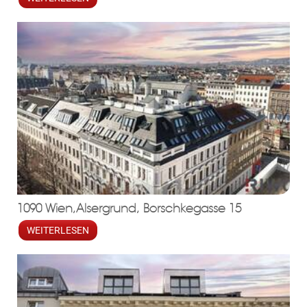
1090 Wien,Alsergrund, Borschkegasse 15
WEITERLESEN
ebo
agr
tter
eres
ed
ats