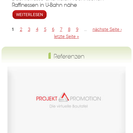
Raffinessen in U-Bahn nähe
WEITERLESEN
1
2
3
4
5
6
7
8
9
…
nächste Seite ›
Seiten
letzte Seite »
Referenzen