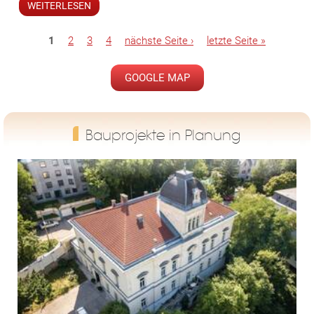
WEITERLESEN
1
2
3
4
nächste Seite ›
letzte Seite »
Seiten
GOOGLE MAP
Bauprojekte in Planung