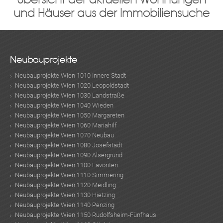
und Häuser aus der Immobiliensuche
Neubauprojekte
Neubauprojekte Wien 1010 Innere Stadt
Neubauprojekte Wien 1020 Leopoldstadt
Neubauprojekte Wien 1030 Landstraße
Neubauprojekte Wien 1040 Wieden
Neubauprojekte Wien 1050 Margareten
Neubauprojekte Wien 1060 Mariahilf
Neubauprojekte Wien 1070 Neubau
Neubauprojekte Wien 1080 Josefstadt
Neubauprojekte Wien 1090 Alsergrund
Neubauprojekte Wien 1100 Favoriten
Neubauprojekte Wien 1110 Simmering
Neubauprojekte Wien 1120 Meidling
Neubauprojekte Wien 1130 Hietzing
Neubauprojekte Wien 1140 Penzing
Neubauprojekte Wien 1150 Rudolfsheim-Fünfhaus