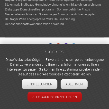
Steiermark Erstbezug
Gemeindewohnung Wien
3d zeichnen
Wohnung
Zielgruppe
Donauinselfest programm
Sommergetränke
Praxis
Niederösterreich kaufen
Solaranlagen
Arwag
crossfit trainingsplan
Bauträger Wien
energiepreise 2019
Haussanierung
Genossenschaftswohnung Wien
erkältung
Cookies
WERBEN UND INSERIEREN
Diese Website benötigt Ihr Einverständnis, um personenbezogene
Daten zu verwenden und Ihnen u. a. Informationen zu Ihren
Newsletter abonnieren
Interessen zu zeigen. Sie können Ihre
Zustimmung
geben, indem
Sie auf das Feld "Alle Cookies akzeptieren" klicken.
Datenschutzerklärung
EINSTELLUNGEN
ABLEHNEN
Cookie-Einstellungen
Impressum
ALLE COOKIES AKZEPTIEREN