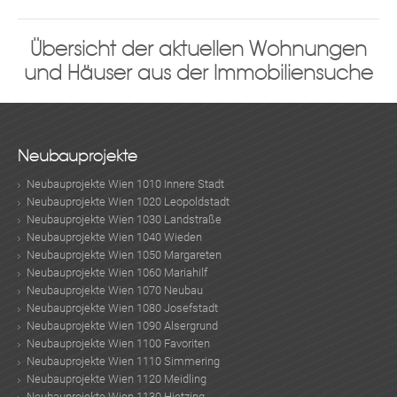
Übersicht der aktuellen Wohnungen
und Häuser aus der Immobiliensuche
Neubauprojekte
Neubauprojekte Wien 1010 Innere Stadt
Neubauprojekte Wien 1020 Leopoldstadt
Neubauprojekte Wien 1030 Landstraße
Neubauprojekte Wien 1040 Wieden
Neubauprojekte Wien 1050 Margareten
Neubauprojekte Wien 1060 Mariahilf
Neubauprojekte Wien 1070 Neubau
Neubauprojekte Wien 1080 Josefstadt
Neubauprojekte Wien 1090 Alsergrund
Neubauprojekte Wien 1100 Favoriten
Neubauprojekte Wien 1110 Simmering
Neubauprojekte Wien 1120 Meidling
Neubauprojekte Wien 1130 Hietzing