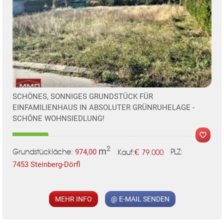
SCHÖNES, SONNIGES GRUNDSTÜCK FÜR
EINFAMILIENHAUS IN ABSOLUTER GRÜNRUHELAGE -
SCHÖNE WOHNSIEDLUNG!
2
m
€
974,00
79.000
Grundstückläche:
PLZ:
Kauf:
7453 Steinberg-Dörfl
MEHR INFO
@ E-MAIL SENDEN