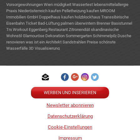
Vorsorgewohnungen Wien
müdigkeit
Wassertest
lebensmittelallergie
Praxis Niederösterreich kaufen
Pelletheizung kaufen
MROOM
Immobilien GmbH
Doppelhaus kaufen
holzblockhaus
Transsibirische
Eisenbahn Ticket
Bad-Lüftung
palmen überwintern
Brenner Basistunnel
Trx Workout
Eggenberg Restaurant
Zitronendiät
skandinavische
Wohnstil
Glamouröse Dekoration
Sommergarten
Schimmelpilz
Dusche
renovieren
was ist ein Architekt
Sandstrahlen Preise
schönste
Wasserfälle
3D Visualisierung
WERBEN UND INSERIEREN
Newsletter abonnieren
Datenschutzerklärung
Cookie-Einstellungen
Impressum