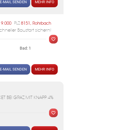
E-MAIL SENDEN
MEHR INFO
19.000
8151, Rohrbach
PLZ:
MER
neller Baustart sichern!
KLIS
Bad: 1
E-MAIL SENDEN
MEHR INFO
MER
T BEI GRAZ MIT KNAPP 4%
KLIS