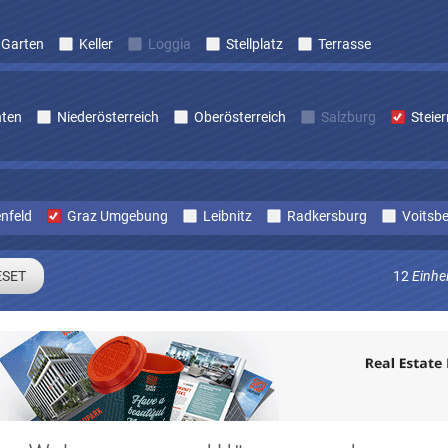
Garten
Keller
Loggia
Stellplatz
Terrasse
nten
Niederösterreich
Oberösterreich
Salzburg
Steie
nfeld
Graz Umgebung
Leibnitz
Radkersburg
Voitsb
12
Einhe
Sie sich um laufend Angebote die zu Ihren Suchkriterien passe
E-mail