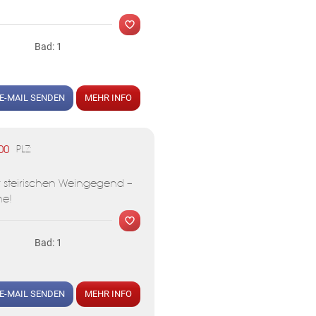
Bad: 1
E-MAIL SENDEN
MEHR INFO
MER
00
PLZ:
r steirischen Weingegend –
he!
Bad: 1
MER
E-MAIL SENDEN
MEHR INFO