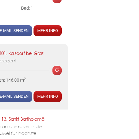
Bad: 1
E-MAIL SENDEN
MEHR INFO
401, Kalsdorf bei Graz
gelegen!
2
en: 146,00 m
E-MAIL SENDEN
MEHR INFO
MER
113, Sankt Bartholomä
ramaterrasse in der
uwel für höchste