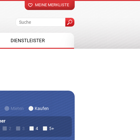
MEINE MERKLISTE
DIENSTLEISTER
Mieten
Kaufen
er
2
3
4
5+