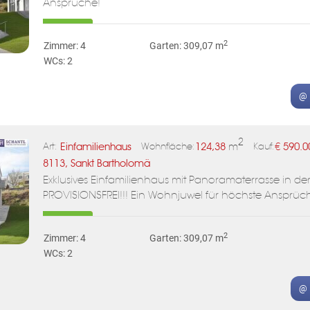
Ansprüche!
2
Zimmer: 4
Garten: 309,07 m
WCs: 2
@ 
2
Einfamilienhaus
124,38
m
€
590.0
Art:
Wohnfläche:
Kauf:
8113, Sankt Bartholomä
Exklusives Einfamilienhaus mit Panoramaterrasse in de
PROVISIONSFREI!!! Ein Wohnjuwel für höchste Ansprüc
2
Zimmer: 4
Garten: 309,07 m
WCs: 2
@ 