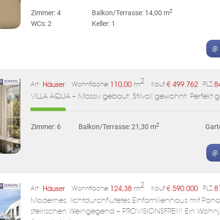
2
Zimmer: 4
Balkon/Terrasse: 14,00 m
WCs: 2
Keller: 1
@ 
2
Häuser
110,00
m
€
499.762
8
Art:
Wohnfläche:
Kauf:
PLZ:
VILLA AQUA – Massiv gebaut. Stilvoll gewohnt. Perfekt 
2
Zimmer: 6
Balkon/Terrasse: 21,30 m
Gart
@ 
2
Häuser
124,38
m
€
590.000
8
Art:
Wohnfläche:
Kauf:
PLZ:
Modernes, lichtdurchflutetes Einfamilienhaus mit Pano
steirischen Weingegend – PROVISIONSFREI!!! Ein Wohnj