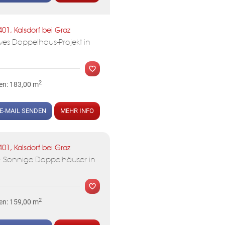
MER
401, Kalsdorf bei Graz
ves Doppelhaus-Projekt in
2
en: 183,00 m
E-MAIL SENDEN
MEHR INFO
401, Kalsdorf bei Graz
MER
t - Sonnige Doppelhäuser in
KLIS
2
en: 159,00 m