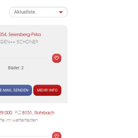
ormationen über die Verarbeitung
054, Seiersberg-Pirka
RAGEN++ SCHÖNER
Bäder: 2
E-MAIL SENDEN
MEHR INFO
29.000
8151, Rohrbach
PLZ:
e im wetterfesten