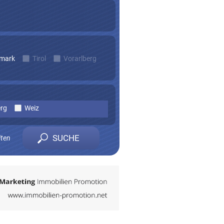
rmark
Tirol
Vorarlberg
erg
Weiz
iten
n zu erhalten.