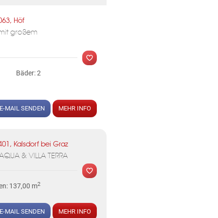
063, Höf
 mit großem
Bäder: 2
MER
E-MAIL SENDEN
MEHR INFO
401, Kalsdorf bei Graz
AQUA & VILLA TERRA
2
en: 137,00 m
E-MAIL SENDEN
MEHR INFO