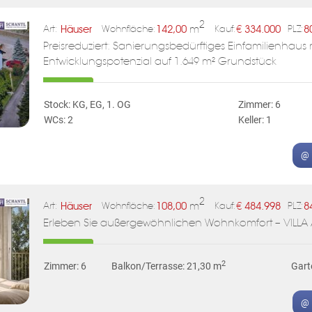
2
Häuser
142,00
m
€
334.000
8
Art:
Wohnfläche:
Kauf:
PLZ:
Preisreduziert: Sanierungsbedürftiges Einfamilienhaus
Entwicklungspotenzial auf 1.649 m² Grundstück
Stock: KG, EG, 1. OG
Zimmer: 6
WCs: 2
Keller: 1
@ 
2
Häuser
108,00
m
€
484.998
8
Art:
Wohnfläche:
Kauf:
PLZ:
Erleben Sie außergewöhnlichen Wohnkomfort – VILLA 
2
Zimmer: 6
Balkon/Terrasse: 21,30 m
Gart
@ 