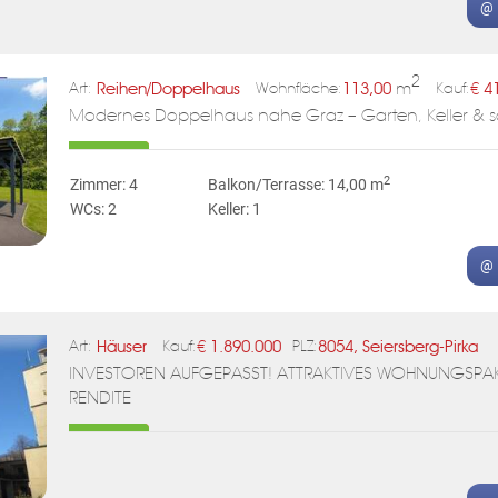
@ 
2
Reihen/Doppelhaus
113,00
m
€
4
Art:
Wohnfläche:
Kauf:
Modernes Doppelhaus nahe Graz – Garten, Keller & sch
2
Zimmer: 4
Balkon/Terrasse: 14,00 m
WCs: 2
Keller: 1
@ 
Häuser
€
1.890.000
8054, Seiersberg-Pirka
Art:
Kauf:
PLZ:
INVESTOREN AUFGEPASST! ATTRAKTIVES WOHNUNGSPAKE
RENDITE