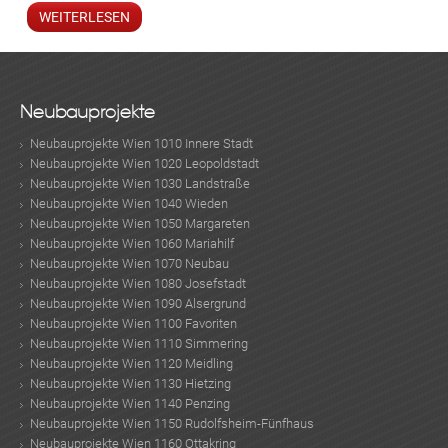
WEITERLESEN
Neubauprojekte
Neubauprojekte Wien 1010 Innere Stadt
Neubauprojekte Wien 1020 Leopoldstadt
Neubauprojekte Wien 1030 Landstraße
ok
am
t
in
up
Neubauprojekte Wien 1040 Wieden
Neubauprojekte Wien 1050 Margareten
Neubauprojekte Wien 1060 Mariahilf
Neubauprojekte Wien 1070 Neubau
Neubauprojekte Wien 1080 Josefstadt
Neubauprojekte Wien 1090 Alsergrund
Neubauprojekte Wien 1100 Favoriten
Neubauprojekte Wien 1110 Simmering
Neubauprojekte Wien 1120 Meidling
Neubauprojekte Wien 1130 Hietzing
Neubauprojekte Wien 1140 Penzing
Neubauprojekte Wien 1150 Rudolfsheim-Fünfhaus
Neubauprojekte Wien 1160 Ottakring