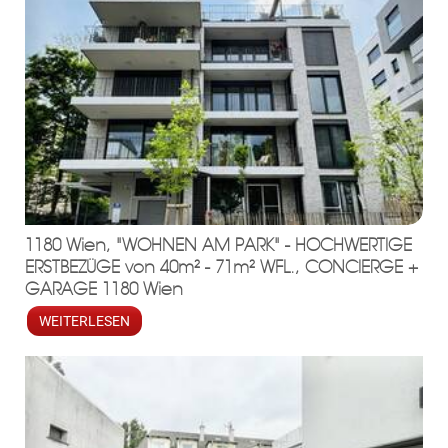
1180 Wien, "WOHNEN AM PARK" - HOCHWERTIGE
ERSTBEZÜGE von 40m² - 71m² WFL., CONCIERGE +
GARAGE 1180 Wien
WEITERLESEN
ebo
agr
tter
eres
ed
ats