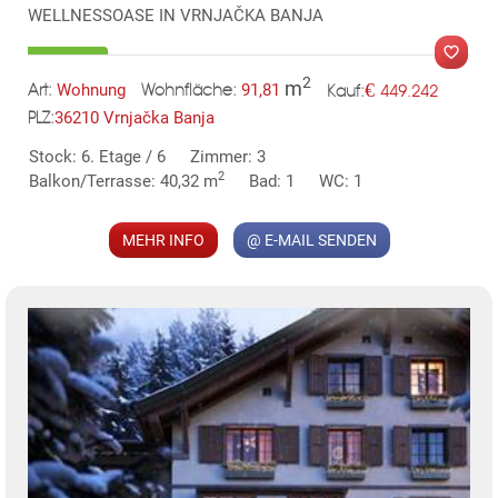
WELLNESSOASE IN VRNJAČKA BANJA
2
m
€
Wohnung
91,81
449.242
Art:
Wohnfläche:
Kauf:
36210 Vrnjačka Banja
PLZ:
MER
Stock: 6. Etage / 6
Zimmer: 3
2
Balkon/Terrasse: 40,32 m
Bad: 1
WC: 1
MEHR INFO
@ E-MAIL SENDEN
KLIS