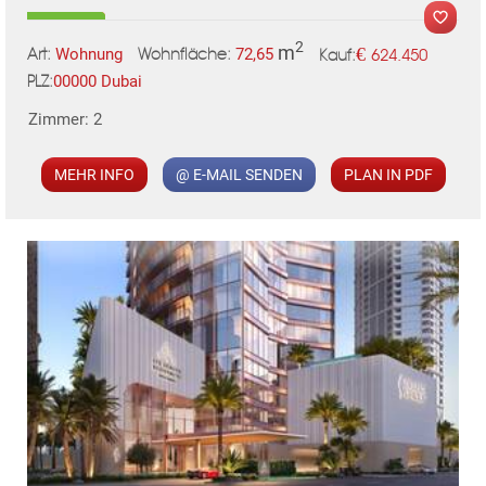
TE
2
m
€
Wohnung
72,65
624.450
Art:
Wohnfläche:
Kauf:
00000 Dubai
PLZ:
Zimmer: 2
MER
MEHR INFO
@ E-MAIL SENDEN
PLAN IN PDF
KLIS