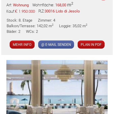
2
m
Wohnung
168,00
Art:
Wohnfläche:
€
30016 Lido di Jesolo
1.950.000
PLZ:
Kauf:
MER
Stock: 8. Etage
Zimmer: 4
2
2
Balkon/Terrasse: 142,02 m
Loggie: 35,02 m
Bäder: 2
WCs: 2
MEHR INFO
@ E-MAIL SENDEN
PLAN IN PDF