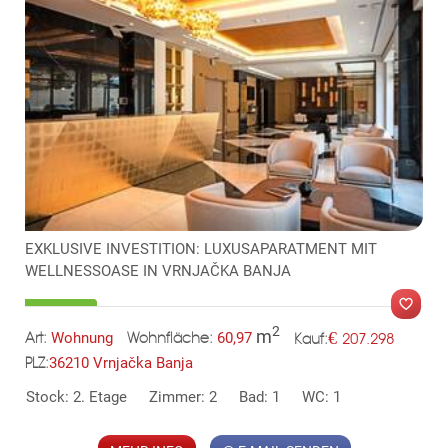
KLIS
EXKLUSIVE INVESTITION: LUXUSAPARATMENT MIT
WELLNESSOASE IN VRNJAČKA BANJA
2
m
€
Wohnung
60,97
207.298
Art:
Wohnfläche:
Kauf:
36210 Vrnjačka Banja
PLZ:
MER
Stock: 2. Etage
Zimmer: 2
Bad: 1
WC: 1