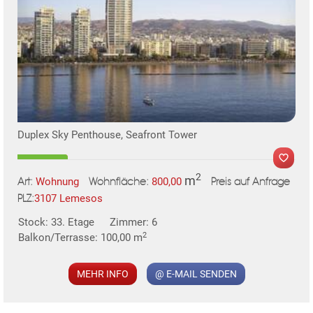
Duplex Sky Penthouse, Seafront Tower
2
m
Wohnung
800,00
Art:
Wohnfläche:
Preis auf Anfrage
3107 Lemesos
PLZ:
Stock: 33. Etage
Zimmer: 6
2
Balkon/Terrasse: 100,00 m
MEHR INFO
@ E-MAIL SENDEN