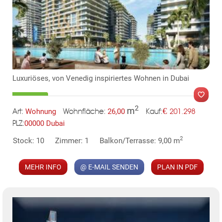
Luxuriöses, von Venedig inspiriertes Wohnen in Dubai
TE
2
m
€
Wohnung
26,00
201.298
Art:
Wohnfläche:
Kauf:
00000 Dubai
PLZ:
2
Stock: 10
Zimmer: 1
Balkon/Terrasse: 9,00 m
MEHR INFO
@ E-MAIL SENDEN
PLAN IN PDF
MER