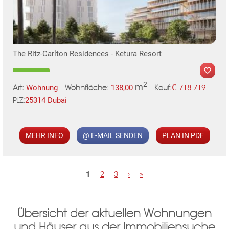
The Ritz-Carlton Residences - Ketura Resort
2
m
€
Wohnung
138,00
718.719
Art:
Wohnfläche:
Kauf:
25314 Dubai
PLZ:
TE
MER
MEHR INFO
@ E-MAIL SENDEN
PLAN IN PDF
S
1
2
3
›
»
e
i
Übersicht der aktuellen Wohnungen
t
und Häuser aus der Immobiliensuche
e