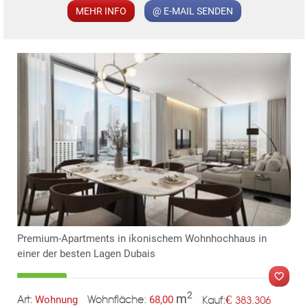
MEHR INFO
@ E-MAIL SENDEN
KLIS
Premium-Apartments in ikonischem Wohnhochhaus in
einer der besten Lagen Dubais
TE
2
m
€
Wohnung
68,00
383.306
Art:
Wohnfläche:
Kauf: