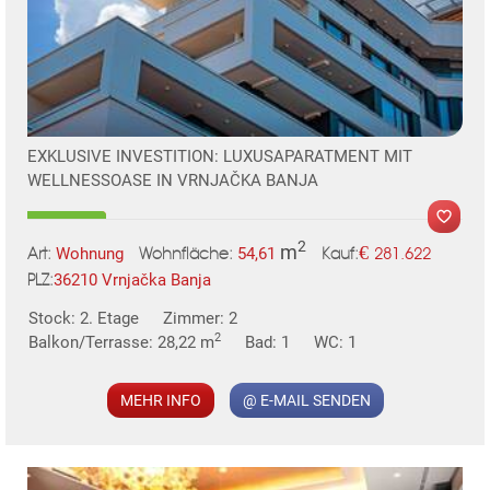
EXKLUSIVE INVESTITION: LUXUSAPARATMENT MIT
WELLNESSOASE IN VRNJAČKA BANJA
2
m
€
Wohnung
54,61
281.622
Art:
Wohnfläche:
Kauf:
36210 Vrnjačka Banja
PLZ:
MER
Stock: 2. Etage
Zimmer: 2
2
Balkon/Terrasse: 28,22 m
Bad: 1
WC: 1
MEHR INFO
@ E-MAIL SENDEN