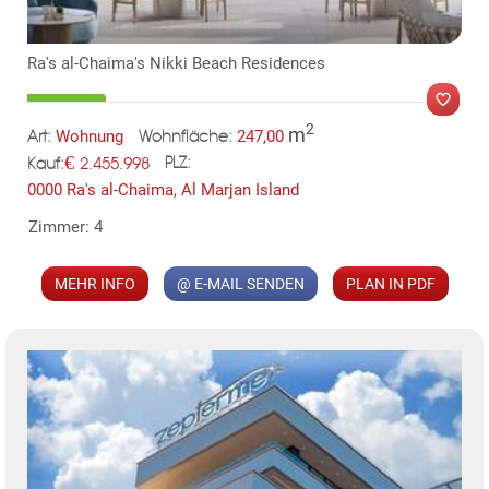
Ra's al-Chaima's Nikki Beach Residences
2
m
Wohnung
247,00
Art:
Wohnfläche:
€
2.455.998
PLZ:
Kauf:
0000 Ra's al-Chaima, Al Marjan Island
MER
Zimmer: 4
MEHR INFO
@ E-MAIL SENDEN
PLAN IN PDF
KLIS