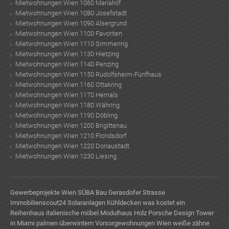
Mietwohnungen Wien 1060 Mariahilf
Mietwohnungen Wien 1080 Josefstadt
Mietwohnungen Wien 1090 Alsergrund
Mietwohnungen Wien 1100 Favoriten
Mietwohnungen Wien 1110 Simmering
Mietwohnungen Wien 1130 Hietzing
TE
Mietwohnungen Wien 1140 Penzing
Mietwohnungen Wien 1150 Rudolfsheim-Fünfhaus
Mietwohnungen Wien 1160 Ottakring
Mietwohnungen Wien 1170 Hernals
Mietwohnungen Wien 1180 Währing
Mietwohnungen Wien 1190 Döbling
Mietwohnungen Wien 1200 Brigittenau
Mietwohnungen Wien 1210 Floridsdorf
Mietwohnungen Wien 1220 Donaustadt
Mietwohnungen Wien 1230 Liesing
Gewerbeprojekte Wien
SÜBA Bau
Gerasdofer Strasse
Immobilienscout24
Solaranlagen
Kühldecken
was kostet ein
Reihenhaus
italienische möbel
Modulhaus Holz
Porsche Design Tower
in Miami
palmen überwintern
Vorsorgewohnungen Wien
weiße zähne