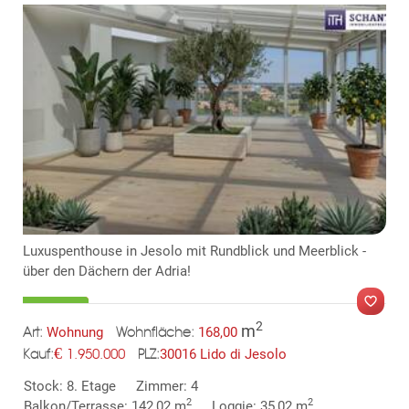
Luxuspenthouse in Jesolo mit Rundblick und Meerblick -
über den Dächern der Adria!
2
m
Wohnung
168,00
Art:
Wohnfläche:
€
30016 Lido di Jesolo
1.950.000
PLZ:
Kauf:
MER
Stock: 8. Etage
Zimmer: 4
2
2
Balkon/Terrasse: 142,02 m
Loggie: 35,02 m