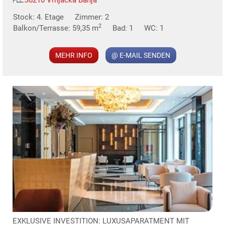
PLZ:
Stock: 4. Etage
Zimmer: 2
MER
2
Balkon/Terrasse: 59,35 m
Bad: 1
WC: 1
MEHR INFO
@ E-MAIL SENDEN
KLIS
TE
EXKLUSIVE INVESTITION: LUXUSAPARATMENT MIT