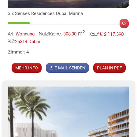
Six Senses Residences Dubai Marina
2
m
€
Wohnung
308,00
2.117.390
Art:
Nutzfläche:
Kauf:
25314 Dubai
PLZ:
TE
Zimmer: 4
MER
MEHR INFO
@ E-MAIL SENDEN
PLAN IN PDF
KLIS