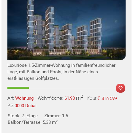
KLIS
Luxuriöse 1.5-Zimmer-Wohnung in familienfreundlicher
Lage, mit Balkon und Pools, in der Nähe eines
erstklassigen Golfplatzes.
TE
2
m
€
Wohnung
61,93
416.599
Art:
Wohnfläche:
Kauf:
0000 Dubai
PLZ:
MER
Stock: 7. Etage
Zimmer: 1.5
2
Balkon/Terrasse: 5,38 m