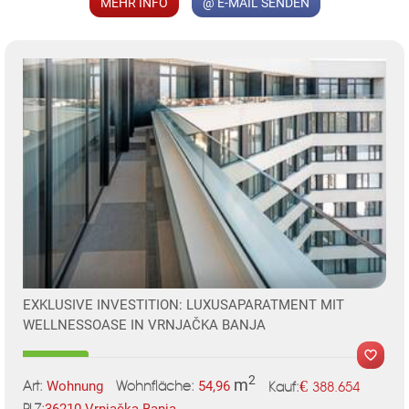
MEHR INFO
@ E-MAIL SENDEN
KLIS
TE
EXKLUSIVE INVESTITION: LUXUSAPARATMENT MIT
WELLNESSOASE IN VRNJAČKA BANJA
2
m
€
Wohnung
54,96
388.654
Art:
Wohnfläche:
Kauf:
36210 Vrnjačka Banja