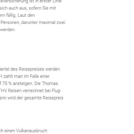
versicherung ist in erster Linie
sich auch aus, sofern Sie mit
rn fällig. Laut den
 Personen, darunter maximal zwei
 werden.
Fac
Inst
Twi
Pint
Link
iertel des Reisepreises werden
 zahlt man im Falle einer
uf 75 % ansteigen. Die Thomas
THV Reisen verrechnet bei Flug-
ginn wird der gesamte Reisepreis
rch einen Vulkanausbruch