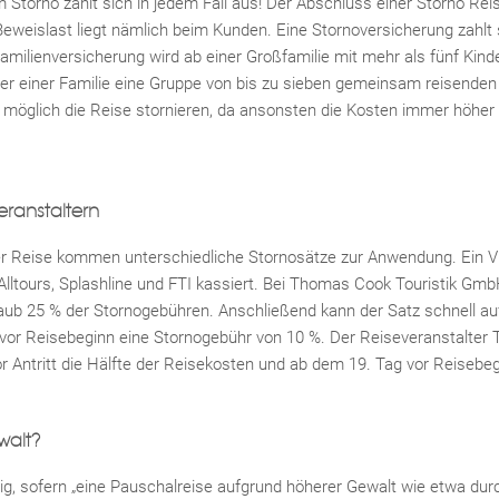
Storno zahlt sich in jedem Fall aus! Der Abschluss einer Storno Reise
 Beweislast liegt nämlich beim Kunden. Eine Stornoversicherung zahlt 
Familienversicherung wird ab einer Großfamilie mit mehr als fünf Kinde
er einer Familie eine Gruppe von bis zu sieben gemeinsam reisenden
 möglich die Reise stornieren, da ansonsten die Kosten immer höher
eranstaltern
er Reise kommen unterschiedliche Stornosätze zur Anwendung. Ein V
lltours, Splashline und FTI kassiert. Bei Thomas Cook Touristik GmbH
aub 25 % der Stornogebühren. Anschließend kann der Satz schnell a
vor Reisebeginn eine Stornogebühr von 10 %. Der Reiseveranstalter 
r Antritt die Hälfte der Reisekosten und ab dem 19. Tag vor Reisebe
walt?
ssig, sofern „eine Pauschalreise aufgrund höherer Gewalt wie etwa du