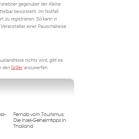
onebner gegenüber der Kleine
elbar bevorsteht. Im Notfall
zu registrieren. So kann in
Veranstalter einer Pauschalreise
Auslandreise nichts wird, gibt es
on den
Griller
anzuwerfen.
ss-
Fernab vom Tourismus:
Die Insel-Geheimtipps in
Thailand