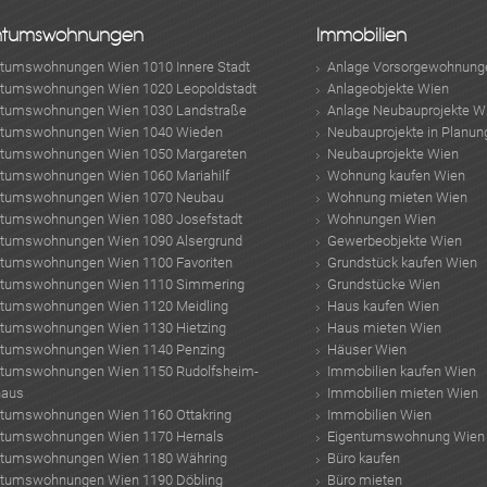
ntumswohnungen
Immobilien
ntumswohnungen Wien 1010 Innere Stadt
Anlage Vorsorgewohnung
ntumswohnungen Wien 1020 Leopoldstadt
Anlageobjekte Wien
ntumswohnungen Wien 1030 Landstraße
Anlage Neubauprojekte W
ntumswohnungen Wien 1040 Wieden
Neubauprojekte in Planun
ntumswohnungen Wien 1050 Margareten
Neubauprojekte Wien
ntumswohnungen Wien 1060 Mariahilf
Wohnung kaufen Wien
ntumswohnungen Wien 1070 Neubau
Wohnung mieten Wien
ntumswohnungen Wien 1080 Josefstadt
Wohnungen Wien
ntumswohnungen Wien 1090 Alsergrund
Gewerbeobjekte Wien
ntumswohnungen Wien 1100 Favoriten
Grundstück kaufen Wien
ntumswohnungen Wien 1110 Simmering
Grundstücke Wien
ntumswohnungen Wien 1120 Meidling
Haus kaufen Wien
ntumswohnungen Wien 1130 Hietzing
Haus mieten Wien
ntumswohnungen Wien 1140 Penzing
Häuser Wien
ntumswohnungen Wien 1150 Rudolfsheim-
Immobilien kaufen Wien
haus
Immobilien mieten Wien
ntumswohnungen Wien 1160 Ottakring
Immobilien Wien
ntumswohnungen Wien 1170 Hernals
Eigentumswohnung Wien
ntumswohnungen Wien 1180 Währing
Büro kaufen
ntumswohnungen Wien 1190 Döbling
Büro mieten