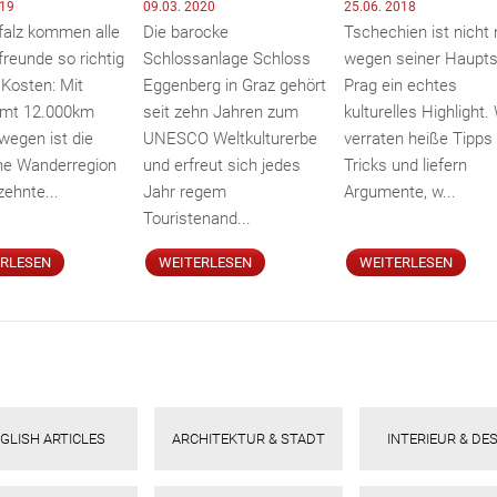
019
09.03. 2020
25.06. 2018
Pfalz kommen alle
Die barocke
Tschechien ist nicht 
reunde so richtig
Schlossanlage Schloss
wegen seiner Haupts
 Kosten: Mit
Eggenberg in Graz gehört
Prag ein echtes
amt 12.000km
seit zehn Jahren zum
kulturelles Highlight. 
egen ist die
UNESCO Weltkulturerbe
verraten heiße Tipps
ine Wanderregion
und erfreut sich jedes
Tricks und liefern
zehnte...
Jahr regem
Argumente, w...
Touristenand...
ERLESEN
WEITERLESEN
WEITERLESEN
GLISH ARTICLES
ARCHITEKTUR & STADT
INTERIEUR & DE