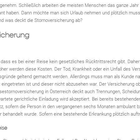
ngenehm. Schließlich arbeiten die meisten Menschen das ganze Jahr ü
nt haben. Dann möchte man sich Urlaub nehmen und plötzlich muss 
nd was deckt die Stornoversicherung ab?
sicherung
ss es bei einer Reise kein gesetzliches Rücktrittsrecht gibt. Daher
öher werden diese Kosten. Der Tod, Krankheit oder ein Unfall des Ve
tsgründe geltend gemacht werden. Allerdings muss man als Kunde nac
ingetreten ist und dieser nicht abzusehen war. Der Versicherung obli
eisestornoversicherung in Österreich deckt auch Trennungen, Scheidu
rtete gerichtliche Einladung wird akzeptiert. Bei bereits bestehend
z, sofern die Person in den vergangenen sechs Monaten ambulant b
behandelt wurde. Sofern eine bestehende Erkrankung plötzlich auftrit
ise