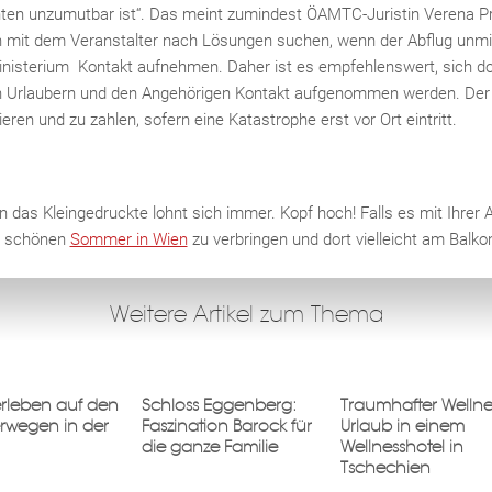
en unzumutbar ist“. Das meint zumindest ÖAMTC-Juristin Verena Pr
n mit dem Veranstalter nach Lösungen suchen, wenn der Abflug unmitt
sterium Kontakt aufnehmen. Daher ist es empfehlenswert, sich dort 
en Urlaubern und den Angehörigen Kontakt aufgenommen werden. Der 
ren und zu zahlen, sofern eine Katastrophe erst vor Ort eintritt.
 in das Kleingedruckte lohnt sich immer. Kopf hoch! Falls es mit Ihrer 
en schönen
Sommer in Wien
zu verbringen und dort vielleicht am Balk
Weitere Artikel zum Thema
erleben auf den
Schloss Eggenberg:
Traumhafter Wellne
wegen in der
Faszination Barock für
Urlaub in einem
die ganze Familie
Wellnesshotel in
Tschechien