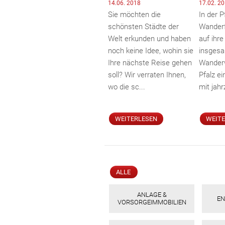
14.06. 2018
17.02. 2
Sie möchten die
In der 
schönsten Städte der
Wanderf
Welt erkunden und haben
auf ihre
noch keine Idee, wohin sie
insges
Ihre nächste Reise gehen
Wanderw
soll? Wir verraten Ihnen,
Pfalz e
wo die sc...
mit jahr
WEITERLESEN
WEIT
ALLE
ANLAGE &
EN
VORSORGEIMMOBILIEN