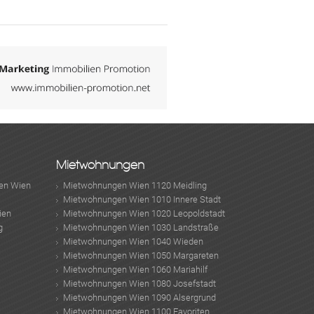
Mietwohnungen
en Wien
Mietwohnungen Wien 1120 Meidling
Mietwohnungen Wien 1010 Innere Stadt
ien
Mietwohnungen Wien 1020 Leopoldstadt
g
Mietwohnungen Wien 1030 Landstraße
Mietwohnungen Wien 1040 Wieden
Mietwohnungen Wien 1050 Margareten
Mietwohnungen Wien 1060 Mariahilf
Mietwohnungen Wien 1080 Josefstadt
Mietwohnungen Wien 1090 Alsergrund
Mietwohnungen Wien 1100 Favoriten