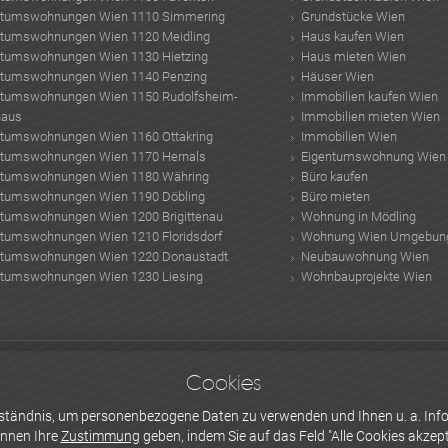
ntumswohnungen Wien 1110 Simmering
Grundstücke Wien
ntumswohnungen Wien 1120 Meidling
Haus kaufen Wien
ntumswohnungen Wien 1130 Hietzing
Haus mieten Wien
ntumswohnungen Wien 1140 Penzing
Häuser Wien
ntumswohnungen Wien 1150 Rudolfsheim-
Immobilien kaufen Wien
haus
Immobilien mieten Wien
ntumswohnungen Wien 1160 Ottakring
Immobilien Wien
ntumswohnungen Wien 1170 Hernals
Eigentumswohnung Wien
ntumswohnungen Wien 1180 Währing
Büro kaufen
ntumswohnungen Wien 1190 Döbling
Büro mieten
ntumswohnungen Wien 1200 Brigittenau
Wohnung in Mödling
ntumswohnungen Wien 1210 Floridsdorf
Wohnung Wien Umgebun
ntumswohnungen Wien 1220 Donaustadt
Neubauwohnung Wien
ntumswohnungen Wien 1230 Liesing
Wohnbauprojekte Wien
en
Smart Home App
Sommergetränke
Klimatechnik
Leistungsphasen hoai
Imob
Cookies
offe
Kühldecken
Minimalismus Interieur
Architekten Wien
Architektur Visualisie
erständnis, um personenbezogene Daten zu verwenden und Ihnen u. a. Info
önnen Ihre
Zustimmung
geben, indem Sie auf das Feld "Alle Cookies akzepti