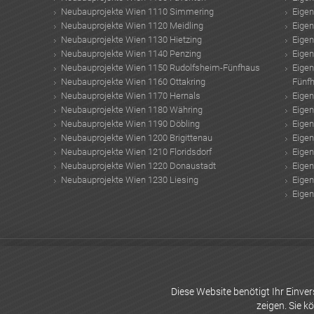
Neubauprojekte Wien 1110 Simmering
Eige
Neubauprojekte Wien 1120 Meidling
Eige
Neubauprojekte Wien 1130 Hietzing
Eige
Neubauprojekte Wien 1140 Penzing
Eige
Neubauprojekte Wien 1150 Rudolfsheim-Fünfhaus
Eige
Neubauprojekte Wien 1160 Ottakring
Fünf
Neubauprojekte Wien 1170 Hernals
Eige
Neubauprojekte Wien 1180 Währing
Eige
Neubauprojekte Wien 1190 Döbling
Eige
Neubauprojekte Wien 1200 Brigittenau
Eige
Neubauprojekte Wien 1210 Floridsdorf
Eige
Neubauprojekte Wien 1220 Donaustadt
Eige
Neubauprojekte Wien 1230 Liesing
Eige
Eige
Danube Flats
Moderne Treppen
Hausverwaltung Wien
Ferienhaus Tschechi
Schönbrunn Konzert
vermietung haus
Trainingsplan für Zuhause
alte Baust
Wohnungen
Diese Website benötigt Ihr Einv
zeigen. Sie k