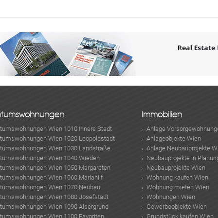
ABONNIEREN
ntumswohnungen
Immobilien
ntumswohnungen Wien 1010 Innere Stadt
Anlage Vorsorgewohnung
ntumswohnungen Wien 1020 Leopoldstadt
Anlageobjekte Wien
ntumswohnungen Wien 1030 Landstraße
Anlage Neubauprojekte W
ntumswohnungen Wien 1040 Wieden
Neubauprojekte in Planun
ntumswohnungen Wien 1050 Margareten
Neubauprojekte Wien
ntumswohnungen Wien 1060 Mariahilf
Wohnung kaufen Wien
ntumswohnungen Wien 1070 Neubau
Wohnung mieten Wien
ntumswohnungen Wien 1080 Josefstadt
Wohnungen Wien
ntumswohnungen Wien 1090 Alsergrund
Gewerbeobjekte Wien
ntumswohnungen Wien 1100 Favoriten
Grundstück kaufen Wien