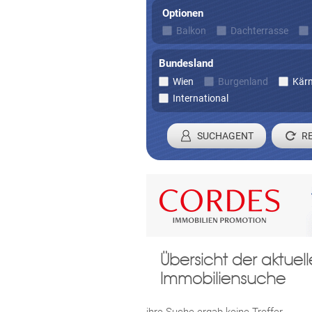
Optionen
Balkon
Dachterrasse
Bundesland
Wien
Burgenland
Kär
International
SUCHAGENT
Registrieren 
Übersicht der aktue
Damit wir ihre Anfrage verarbei
Immobiliensuche