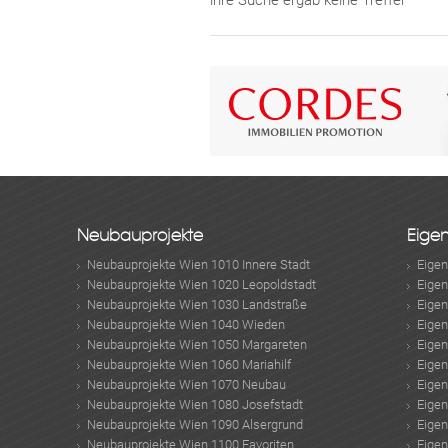
ihre Suche ergab keine Treffer
Neubauprojekte
Eige
Neubauprojekte Wien 1010 Innere Stadt
Eige
Neubauprojekte Wien 1020 Leopoldstadt
Eige
Neubauprojekte Wien 1030 Landstraße
Eige
Neubauprojekte Wien 1040 Wieden
Eige
Neubauprojekte Wien 1050 Margareten
Eige
Neubauprojekte Wien 1060 Mariahilf
Eige
Neubauprojekte Wien 1070 Neubau
Eige
Neubauprojekte Wien 1080 Josefstadt
Eige
Neubauprojekte Wien 1090 Alsergrund
Eige
Neubauprojekte Wien 1100 Favoriten
Eige