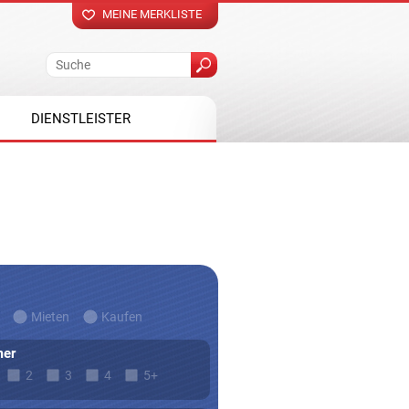
MEINE MERKLISTE
DIENSTLEISTER
Mieten
Kaufen
er
2
3
4
5+