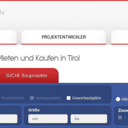
Jump to navigation
PROJEKTENTWICKLER
ten und Kaufen in Tirol
SUCHE Bauprojekte
Grundstücke
Anlageobjekte
Gewerbeobjekte
Alle
Größe
Zimm
1