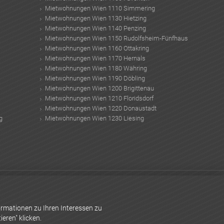
Mietwohnungen Wien 1110 Simmering
Mietwohnungen Wien 1130 Hietzing
Mietwohnungen Wien 1140 Penzing
Mietwohnungen Wien 1150 Rudolfsheim-Fünfhaus
Mietwohnungen Wien 1160 Ottakring
Mietwohnungen Wien 1170 Hernals
Mietwohnungen Wien 1180 Währing
Mietwohnungen Wien 1190 Döbling
Mietwohnungen Wien 1200 Brigittenau
Mietwohnungen Wien 1210 Floridsdorf
Mietwohnungen Wien 1220 Donaustadt
g
Mietwohnungen Wien 1230 Liesing
ilien scout
Naturpool Kosten
Modulhaus
Balkongestaltung
Camping Istrien
rung
CrossFit Kosten
Zitrusfrucht
Silberfische wohnung
Studenten
rmationen zu Ihren Interessen zu
eren" klicken.