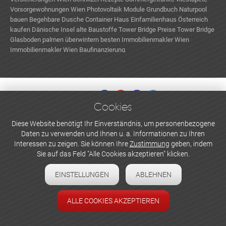
Vorsorgewohnungen Wien
Photovoltaik Module
Grundbuch
Naturpool
bauen
Begehbare Dusche
Container Haus
Einfamilienhaus Österreich
kaufen
Dänische Insel
alte Baustoffe
Tower Bridge Preise
Tower Bridge
Glasboden
palmen überwintern
besten Immobilienmakler Wien
Immobilienmakler Wien
Baufinanzierung
Cookies
WERBEN UND INSERIEREN
Diese Website benötigt Ihr Einverständnis, um personenbezogene
Daten zu verwenden und Ihnen u. a. Informationen zu Ihren
Newsletter abonnieren
Interessen zu zeigen. Sie können Ihre
Zustimmung
geben, indem
Sie auf das Feld "Alle Cookies akzeptieren" klicken.
Datenschutzerklärung
EINSTELLUNGEN
ABLEHNEN
Cookie-Einstellungen
Impressum
ALLE COOKIES AKZEPTIEREN