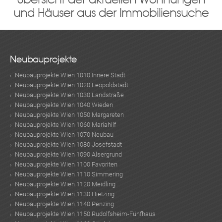
und Häuser aus der Immobiliensuche
Neubauprojekte
Neubauprojekte Wien 1010 Innere Stadt
Neubauprojekte Wien 1020 Leopoldstadt
Neubauprojekte Wien 1030 Landstraße
Neubauprojekte Wien 1040 Wieden
Neubauprojekte Wien 1050 Margareten
Neubauprojekte Wien 1060 Mariahilf
Neubauprojekte Wien 1070 Neubau
Neubauprojekte Wien 1080 Josefstadt
Neubauprojekte Wien 1090 Alsergrund
Neubauprojekte Wien 1100 Favoriten
Neubauprojekte Wien 1110 Simmering
Neubauprojekte Wien 1120 Meidling
Neubauprojekte Wien 1130 Hietzing
Neubauprojekte Wien 1140 Penzing
Neubauprojekte Wien 1150 Rudolfsheim-Fünfhaus