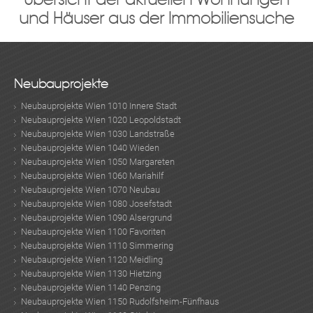
und Häuser aus der Immobiliensuche
Neubauprojekte
Neubauprojekte Wien 1010 Innere Stadt
Neubauprojekte Wien 1020 Leopoldstadt
Neubauprojekte Wien 1030 Landstraße
Neubauprojekte Wien 1040 Wieden
Neubauprojekte Wien 1050 Margareten
Neubauprojekte Wien 1060 Mariahilf
Neubauprojekte Wien 1070 Neubau
Neubauprojekte Wien 1080 Josefstadt
Neubauprojekte Wien 1090 Alsergrund
Neubauprojekte Wien 1100 Favoriten
Neubauprojekte Wien 1110 Simmering
Neubauprojekte Wien 1120 Meidling
Neubauprojekte Wien 1130 Hietzing
Neubauprojekte Wien 1140 Penzing
Neubauprojekte Wien 1150 Rudolfsheim-Fünfhaus