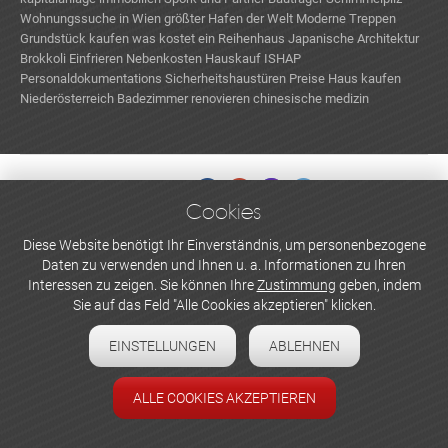
Wohnungssuche in Wien
größter Hafen der Welt
Moderne Treppen
Grundstück kaufen
was kostet ein Reihenhaus
Japanische Architektur
Brokkoli Einfrieren
Nebenkosten Hauskauf
ISHAP
Personaldokumentations
Sicherheitshaustüren Preise
Haus kaufen
Niederösterreich
Badezimmer renovieren
chinesische medizin
Außenjalousien reinigen
Badezimmer Trends
Cookies
WERBEN UND INSERIEREN
Diese Website benötigt Ihr Einverständnis, um personenbezogene
Daten zu verwenden und Ihnen u. a. Informationen zu Ihren
Newsletter abonnieren
Interessen zu zeigen. Sie können Ihre
Zustimmung
geben, indem
Sie auf das Feld "Alle Cookies akzeptieren" klicken.
Datenschutzerklärung
EINSTELLUNGEN
ABLEHNEN
Cookie-Einstellungen
Impressum
ALLE COOKIES AKZEPTIEREN