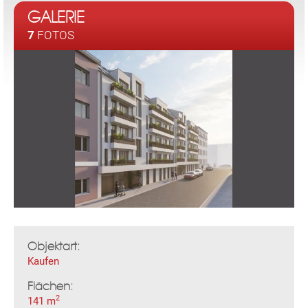
GALERIE
7
FOTOS
Objektart:
Kaufen
Flächen:
2
141 m