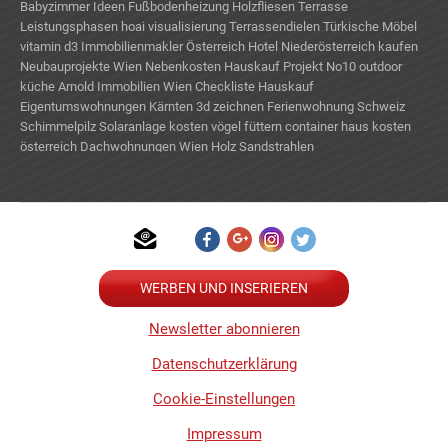
Babyzimmer Ideen
Fußbodenheizung
Holzfliesen Terrasse
Leistungsphasen hoai
visualisierung
Terrassendielen
Türkische Möbel
vitamin d3
Immobilienmakler Österreich
Hotel Niederösterreich kaufen
Neubauprojekte Wien
Nebenkosten Hauskauf
Projekt No10
outdoor
küche
Arnold Immobilien Wien
Checkliste Hauskauf
Eigentumswohnungen Kärnten
3d zeichnen
Ferienwohnung Schweiz
Schimmelpilz
Solaranlage kosten
vögel füttern
container haus kosten
österreich
Dachwohnungen Wien
Holz Sandstrahlen
WERBEN UND INSERIEREN
Newsletter abonnieren
Datenschutzerklärung
Cookie-Einstellungen
Impressum