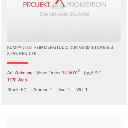
in diesem wunderschönen und modernen Wohnprojekt im
Herzen Wiens.
Hier geht´s zur Homepage: https://das-beheim.at/
Wir weisen darauf hin, dass zwischen dem Vermittler und dem
zu vermittelnden Dritten ein familiäres oder wirtschaftliches
KOMPAKTES 1-ZIMMER-STUDIO ZUR VERMIETUNG BEI
Naheverhältnis besteht.
3,76% RENDITE
Der Vermittler ist als Doppelmakler tätig.
2
m
Wohnung
18,96
Art:
Wohnfläche:
PLZ:
Kauf:
Infrastruktur / Entfernungen
1170 Wien
Stock: EG
Zimmer: 1
Bad: 1
WC: 1
Gesundheit
Arzt