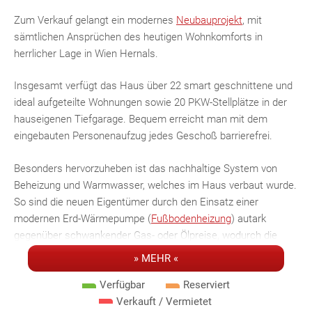
Zum Verkauf gelangt ein modernes
Neubauprojekt
, mit
sämtlichen Ansprüchen des heutigen Wohnkomforts in
herrlicher Lage in Wien Hernals.
Insgesamt verfügt das Haus über 22 smart geschnittene und
ideal aufgeteilte Wohnungen sowie 20 PKW-Stellplätze in der
hauseigenen Tiefgarage. Bequem erreicht man mit dem
eingebauten Personenaufzug jedes Geschoß barrierefrei.
Besonders hervorzuheben ist das nachhaltige System von
Beheizung und Warmwasser, welches im Haus verbaut wurde.
So sind die neuen Eigentümer durch den Einsatz einer
modernen Erd-Wärmepumpe (
Fußbodenheizung
) autark
gegenüber schwankender Gas- oder Ölpreise, wodurch die
Kalkulation der monatlichen Kosten angenehm überschaubar
» MEHR «
wird. Zusätzlich sind alle Wohnungen mit einer Klimaanlage
Verfügbar
Reserviert
sowie Außenjalousien ausgestattet.
Verkauft / Vermietet