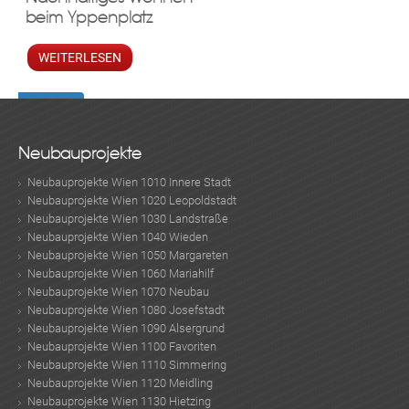
beim Yppenplatz
WEITERLESEN
Neubauprojekte
Neubauprojekte Wien 1010 Innere Stadt
Neubauprojekte Wien 1020 Leopoldstadt
Neubauprojekte Wien 1030 Landstraße
Neubauprojekte Wien 1040 Wieden
Neubauprojekte Wien 1050 Margareten
Neubauprojekte Wien 1060 Mariahilf
Neubauprojekte Wien 1070 Neubau
Neubauprojekte Wien 1080 Josefstadt
Neubauprojekte Wien 1090 Alsergrund
Neubauprojekte Wien 1100 Favoriten
Neubauprojekte Wien 1110 Simmering
Neubauprojekte Wien 1120 Meidling
Neubauprojekte Wien 1130 Hietzing