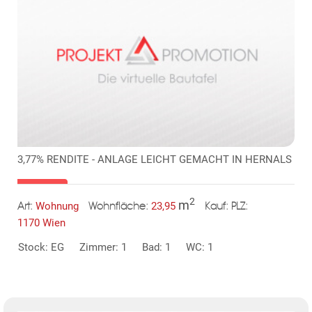
ok
am
t
in
up
3,77% RENDITE - ANLAGE LEICHT GEMACHT IN HERNALS
2
m
Wohnung
23,95
Art:
Wohnfläche:
PLZ:
Kauf:
1170 Wien
Stock: EG
Zimmer: 1
Bad: 1
WC: 1