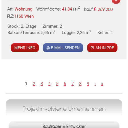
2
m
€
Wohnung
41,84
269.200
Art:
Wohnfläche:
Kauf:
1160 Wien
PLZ:
MER
Stock: 2. Etage
Zimmer: 2
2
2
Balkon/Terrasse: 5,66 m
Loggie: 2,26 m
Keller: 1
MEHR INFO
@ E-MAIL SENDEN
PLAN IN PDF
KLIS
TE
S
1
2
3
4
5
6
7
8
9
›
»
e
i
t
e
Projektinvolvierte Unternehmen
n
Bauträger & Entwickler