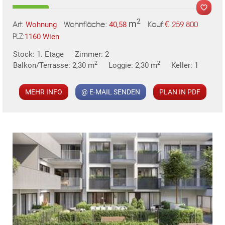
2
m
€
Wohnung
40,58
259.800
Art:
Wohnfläche:
Kauf:
1160 Wien
PLZ:
MER
Stock: 1. Etage
Zimmer: 2
2
2
Balkon/Terrasse: 2,30 m
Loggie: 2,30 m
Keller: 1
MEHR INFO
@ E-MAIL SENDEN
PLAN IN PDF
KLIS
TE