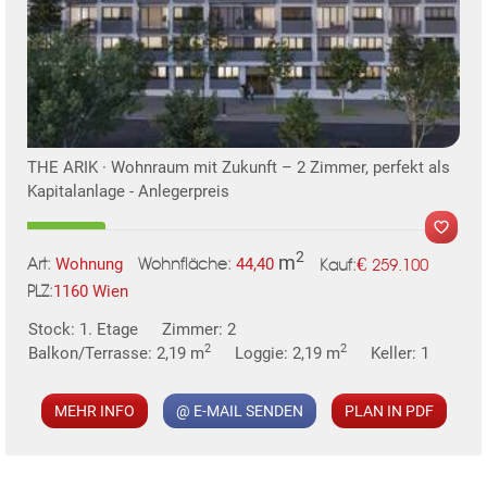
TE
THE ARIK · Wohnraum mit Zukunft – 2 Zimmer, perfekt als
Kapitalanlage - Anlegerpreis
2
m
€
Wohnung
44,40
259.100
Art:
Wohnfläche:
Kauf:
1160 Wien
PLZ:
MER
Stock: 1. Etage
Zimmer: 2
2
2
Balkon/Terrasse: 2,19 m
Loggie: 2,19 m
Keller: 1
MEHR INFO
@ E-MAIL SENDEN
PLAN IN PDF