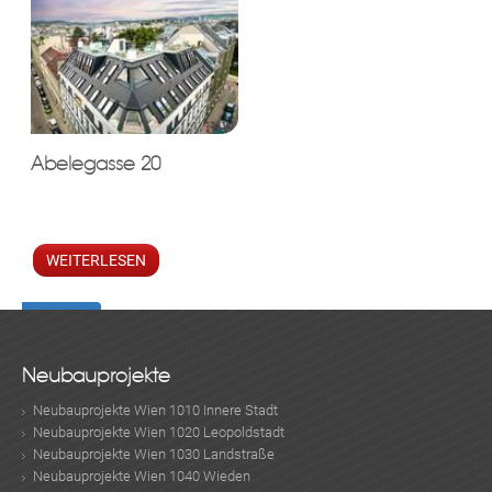
moderner
Luftwärmepumpe und
Klimaanlage inklusive
KLIS
Abelegasse 20
WEITERLESEN
TE
Neubauprojekte
Neubauprojekte Wien 1010 Innere Stadt
Neubauprojekte Wien 1020 Leopoldstadt
Neubauprojekte Wien 1030 Landstraße
Neubauprojekte Wien 1040 Wieden