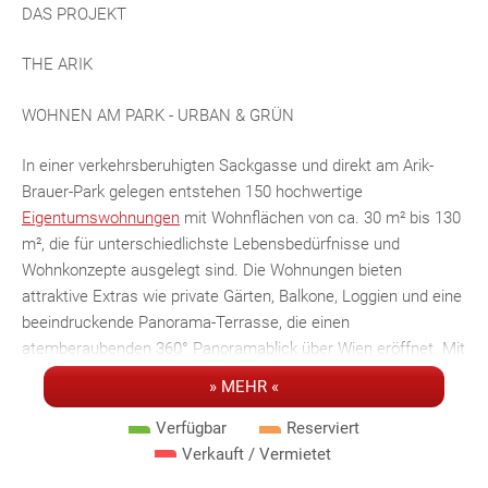
DAS PROJEKT
THE ARIK
WOHNEN AM PARK - URBAN & GRÜN
In einer verkehrsberuhigten Sackgasse und direkt am Arik-
Brauer-Park gelegen entstehen 150 hochwertige
Eigentumswohnungen
mit Wohnflächen von ca. 30 m² bis 130
m², die für unterschiedlichste Lebensbedürfnisse und
Wohnkonzepte ausgelegt sind. Die Wohnungen bieten
attraktive Extras wie private Gärten, Balkone, Loggien und eine
beeindruckende Panorama-Terrasse, die einen
atemberaubenden 360° Panoramablick über Wien eröffnet. Mit
großzügigen Raumhöhen schaffen wir ein offenes und luftiges
» MEHR «
Wohngefühl. Darüber hinaus stehen Tiefgaragenstellplätze zur
Verfügung und moderne Energiekonzepte, wie
Photovoltaik
Verfügbar
Reserviert
und Fernwärme, garantieren eine nachhaltige und effiziente
Verkauft / Vermietet
Energieversorgung. Hier wohnen Sie stilvoll, zukunftsorientiert