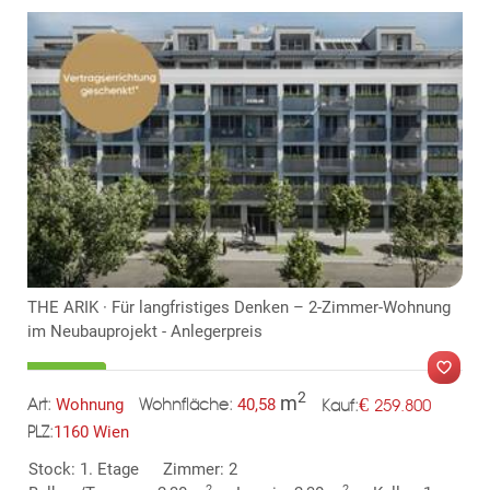
KLIS
TE
THE ARIK · Für langfristiges Denken – 2-Zimmer-Wohnung
im Neubauprojekt - Anlegerpreis
2
m
€
Wohnung
40,58
259.800
Art:
Wohnfläche:
Kauf:
1160 Wien
PLZ:
MER
Stock: 1. Etage
Zimmer: 2
2
2