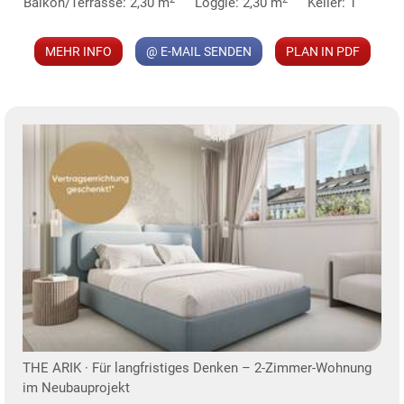
Balkon/Terrasse: 2,30 m
Loggie: 2,30 m
Keller: 1
MEHR INFO
@ E-MAIL SENDEN
PLAN IN PDF
KLIS
TE
THE ARIK · Für langfristiges Denken – 2-Zimmer-Wohnung
im Neubauprojekt