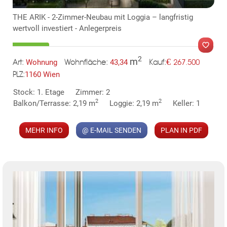
THE ARIK - 2-Zimmer-Neubau mit Loggia – langfristig
wertvoll investiert - Anlegerpreis
2
m
€
Wohnung
43,34
267.500
Art:
Wohnfläche:
Kauf:
1160 Wien
PLZ:
MER
KLIS
Stock: 1. Etage
Zimmer: 2
2
2
Balkon/Terrasse: 2,19 m
Loggie: 2,19 m
Keller: 1
MEHR INFO
@ E-MAIL SENDEN
PLAN IN PDF
TE