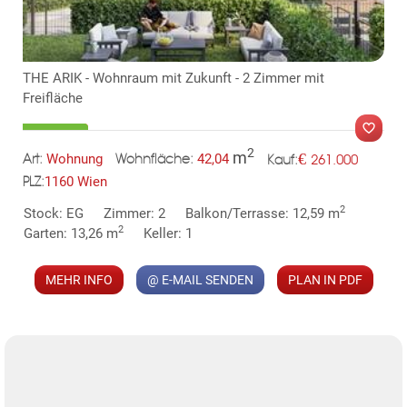
THE ARIK - Wohnraum mit Zukunft - 2 Zimmer mit
Freifläche
2
m
€
Wohnung
42,04
261.000
Art:
Wohnfläche:
Kauf:
1160 Wien
PLZ:
MER
2
Stock: EG
Zimmer: 2
Balkon/Terrasse: 12,59 m
2
Garten: 13,26 m
Keller: 1
MEHR INFO
@ E-MAIL SENDEN
PLAN IN PDF
KLIS