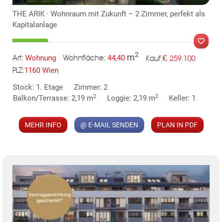
THE ARIK · Wohnraum mit Zukunft – 2 Zimmer, perfekt als
Kapitalanlage
2
m
€
Wohnung
44,40
259.100
Art:
Wohnfläche:
Kauf:
1160 Wien
PLZ:
MER
Stock: 1. Etage
Zimmer: 2
2
2
Balkon/Terrasse: 2,19 m
Loggie: 2,19 m
Keller: 1
MEHR INFO
@ E-MAIL SENDEN
PLAN IN PDF
KLIS