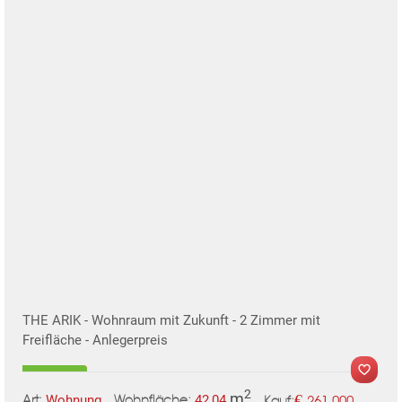
TE
MER
THE ARIK - Wohnraum mit Zukunft - 2 Zimmer mit
Freifläche - Anlegerpreis
2
m
€
Wohnung
42,04
261.000
Art:
Wohnfläche:
Kauf: