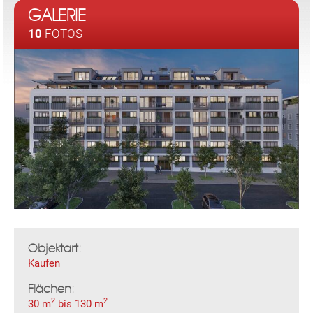
GALERIE
10
FOTOS
Objektart:
Kaufen
Flächen:
2
2
30 m
bis 130 m