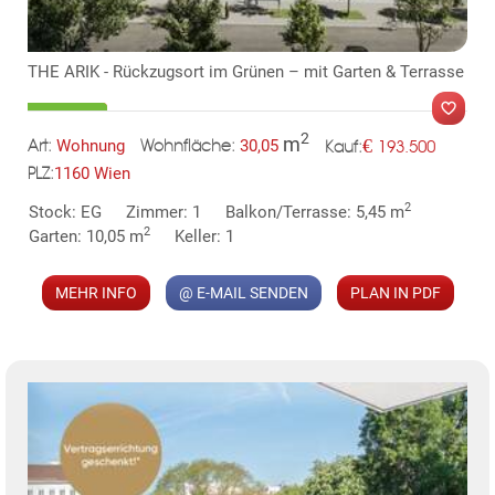
HIGHLIGHTS
* 150 Eigentumswohnungen
THE ARIK - Rückzugsort im Grünen – mit Garten & Terrasse
* Wohnflächen von ca. 30 bis 130 m²
* 2- bis 4-Zimmerwohnungen
2
m
€
Wohnung
30,05
193.500
Art:
Wohnfläche:
Kauf:
* Gärten, Balkone, Loggien und Terrassen
1160 Wien
PLZ:
* Großzügige Raumhöhen
MER
* Tiefgaragenstellplätze | E-Mobilität
2
Stock: EG
Zimmer: 1
Balkon/Terrasse: 5,45 m
* Innenhof Ruhelage
2
Garten: 10,05 m
Keller: 1
* Photovoltaikanlage am Dach
* Gemeinschaftsraum
MEHR INFO
@ E-MAIL SENDEN
PLAN IN PDF
NACHHALTIGKEIT
Für die Wertsteigerung einer Immobilie sind unabhängige
Zertifizierungen und ein Fokus auf Nachhaltigkeit,
Energieeffizienz und Regionalität wichtige Faktoren. WINEGG