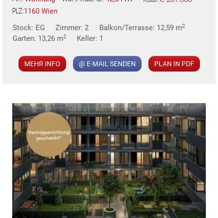
1160 Wien
PLZ:
KLIS
2
Stock: EG
Zimmer: 2
Balkon/Terrasse: 12,59 m
2
Garten: 13,26 m
Keller: 1
MEHR INFO
@ E-MAIL SENDEN
PLAN IN PDF
TE