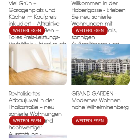
Viel Grün +
Willkommen in der
KLIS
Garagenplatz und
Haberlgasse - Erleben
Küche im Kaufpreis
Sie neu sanierte
inkludiert + Attraktive
Wohnungen mit
Wohnungsgrößen +
liebevollen Details,
WEITERLESEN
WEITERLESEN
Tolles Preis-Leistungs-
sonnigen
Verhältnis + Ideal auch
Außenflächen und
als Anlage / Freier
umweltfreundlicher
Mietzins!
Luftwärmepumpe – für
TE
ein Zuhause mit
Zukunft
Revitalisiertes
GRAND GARDEN -
Altbaujuwel in der
Modernes Wohnen
Thaliastraße – neu
nahe Wilhelminenberg
sanierte Wohnungen
mit Terrassen und
WEITERLESEN
WEITERLESEN
hochwertiger
Ausstattung -