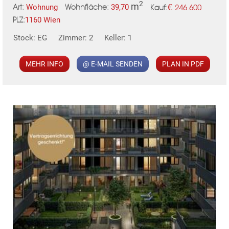
2
m
€
Wohnung
39,70
246.600
Art:
Wohnfläche:
Kauf:
1160 Wien
PLZ:
MER
Stock: EG
Zimmer: 2
Keller: 1
MEHR INFO
@ E-MAIL SENDEN
PLAN IN PDF
KLIS