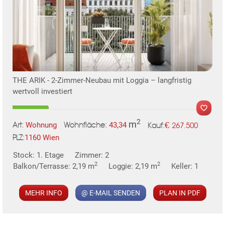
THE ARIK - 2-Zimmer-Neubau mit Loggia – langfristig
wertvoll investiert
2
m
€
Wohnung
43,34
267.500
Art:
Wohnfläche:
Kauf:
1160 Wien
PLZ:
MER
KLIS
Stock: 1. Etage
Zimmer: 2
2
2
Balkon/Terrasse: 2,19 m
Loggie: 2,19 m
Keller: 1
MEHR INFO
@ E-MAIL SENDEN
PLAN IN PDF
TE