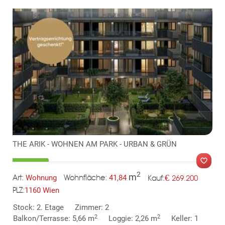
THE ARIK - WOHNEN AM PARK - URBAN & GRÜN
2
m
€
Wohnung
41,84
269.200
Art:
Wohnfläche:
Kauf:
1160 Wien
PLZ:
MER
Stock: 2. Etage
Zimmer: 2
2
2
Balkon/Terrasse: 5,66 m
Loggie: 2,26 m
Keller: 1