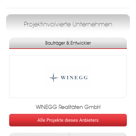
i
t
e
Projektinvolvierte Unternehmen
n
Bauträger & Entwickler
WINEGG Realitäten GmbH
Alle Projekte dieses Anbieters