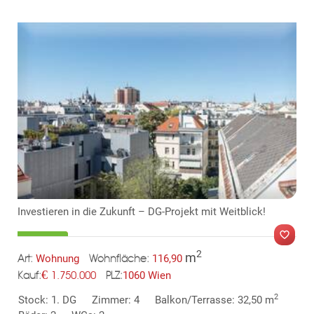
ok
am
t
in
up
Investieren in die Zukunft – DG-Projekt mit Weitblick!
2
m
Wohnung
116,90
Art:
Wohnfläche:
€
1060 Wien
1.750.000
PLZ:
Kauf:
MER
2
Stock: 1. DG
Zimmer: 4
Balkon/Terrasse: 32,50 m