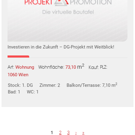
Investieren in die Zukunft – DG-Projekt mit Weitblick!
2
m
Wohnung
73,10
Art:
Wohnfläche:
PLZ:
Kauf:
1060 Wien
2
Stock: 1. DG
Zimmer: 2
Balkon/Terrasse: 7,10 m
Bad: 1
WC: 1
S
1
2
3
›
»
e