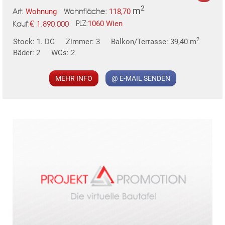
2
m
Wohnung
118,70
Art:
Wohnfläche:
€
1060 Wien
1.890.000
PLZ:
Kauf:
MER
2
Stock: 1. DG
Zimmer: 3
Balkon/Terrasse: 39,40 m
Bäder: 2
WCs: 2
MEHR INFO
@ E-MAIL SENDEN
KLIS