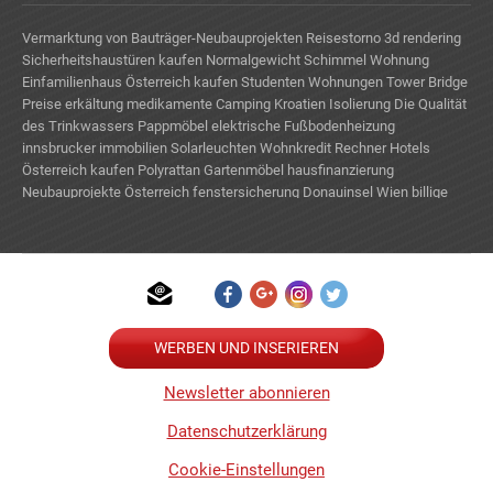
Vermarktung von Bauträger-Neubauprojekten
Reisestorno
3d rendering
Sicherheitshaustüren kaufen
Normalgewicht
Schimmel Wohnung
Einfamilienhaus Österreich kaufen
Studenten Wohnungen
Tower Bridge
Preise
erkältung medikamente
Camping Kroatien
Isolierung
Die Qualität
des Trinkwassers
Pappmöbel
elektrische Fußbodenheizung
innsbrucker immobilien
Solarleuchten
Wohnkredit Rechner
Hotels
Österreich kaufen
Polyrattan Gartenmöbel
hausfinanzierung
Neubauprojekte Österreich
fenstersicherung
Donauinsel Wien
billige
Mietwohnungen Wien
WERBEN UND INSERIEREN
Newsletter abonnieren
Datenschutzerklärung
Cookie-Einstellungen