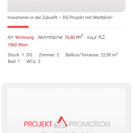
Investieren in die Zukunft – DG-Projekt mit Weitblick!
2
m
Wohnung
76,40
Art:
Wohnfläche:
PLZ:
Kauf:
1060 Wien
MER
2
Stock: 1. DG
Zimmer: 2
Balkon/Terrasse: 22,90 m
Bad: 1
WCs: 2
KLIS