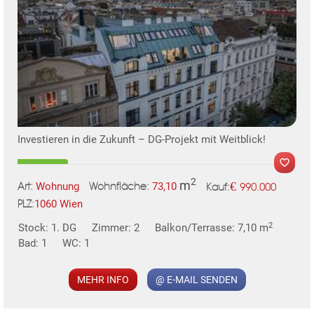
Wir weisen darauf hin, dass zwischen dem Vermittler und dem
zu vermittelnden Dritten ein familiäres oder wirtschaftliches
Naheverhältnis besteht.
Der Vermittler ist als Doppelmakler tätig.
Investieren in die Zukunft – DG-Projekt mit Weitblick!
2
m
€
Wohnung
73,10
990.000
Art:
Wohnfläche:
Kauf:
1060 Wien
PLZ:
MER
2
Stock: 1. DG
Zimmer: 2
Balkon/Terrasse: 7,10 m
Bad: 1
WC: 1
MEHR INFO
@ E-MAIL SENDEN