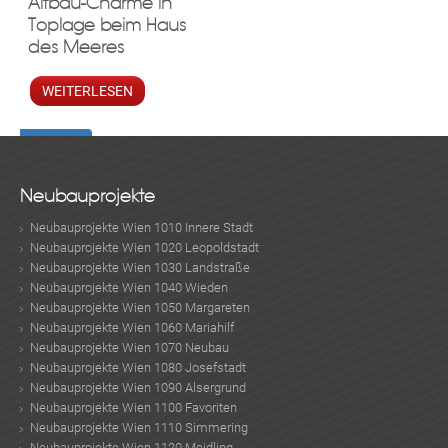
Altbau-Charme in
Toplage beim Haus
des Meeres
WEITERLESEN
Neubauprojekte
Neubauprojekte Wien 1010 Innere Stadt
Neubauprojekte Wien 1020 Leopoldstadt
Neubauprojekte Wien 1030 Landstraße
Neubauprojekte Wien 1040 Wieden
Neubauprojekte Wien 1050 Margareten
Neubauprojekte Wien 1060 Mariahilf
Neubauprojekte Wien 1070 Neubau
Neubauprojekte Wien 1080 Josefstadt
Neubauprojekte Wien 1090 Alsergrund
Neubauprojekte Wien 1100 Favoriten
Neubauprojekte Wien 1110 Simmering
Neubauprojekte Wien 1120 Meidling