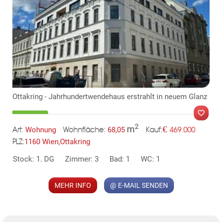
Ottakring - Jahrhundertwendehaus erstrahlt in neuem Glanz
ok
am
t
in
up
2
m
€
Wohnung
68,05
469.000
Art:
Wohnfläche:
Kauf:
1160 Wien,Ottakring
PLZ:
Stock: 1. DG
Zimmer: 3
Bad: 1
WC: 1
MER
MEHR INFO
@ E-MAIL SENDEN