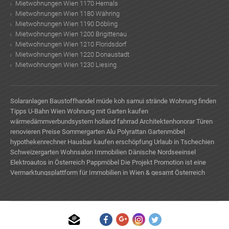
Mietwohnungen Wien 1170 Hernals
Mietwohnungen Wien 1180 Währing
Mietwohnungen Wien 1190 Döbling
Mietwohnungen Wien 1200 Brigittenau
Mietwohnungen Wien 1210 Floridsdorf
Mietwohnungen Wien 1220 Donaustadt
Mietwohnungen Wien 1230 Liesing
Solaranlagen
Baustoffhandel
müde
koh samui strände
Wohnung finden
Tipps
U-Bahn Wien
Wohnung mit Garten kaufen
wärmedämmverbundsystem
holland fahrrad
Architektenhonorar
Türen
renovieren Preise
Sommergarten Alu
Polyrattan Gartenmöbel
hypothekenrechner
Hausbar kaufen
erschöpfung
Urlaub in Tschechien
Schweizergarten
Wohnsalon Immobilien
Dänische Nordseeinsel
Elektroautos in Österreich
Pappmöbel
Die Projekt Promotion ist eine
Vermarktungsplattform für Immobilien in Wien & gesamt Österreich
Wünschelrute
scandinavian blockhaus