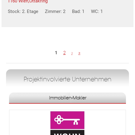
1160 Wien,Ottakring
Stock: 2. Etage
Zimmer: 2
Bad: 1
WC: 1
S
1
2
›
»
e
i
t
e
Projektinvolvierte Unternehmen
n
Immobilien-Makler