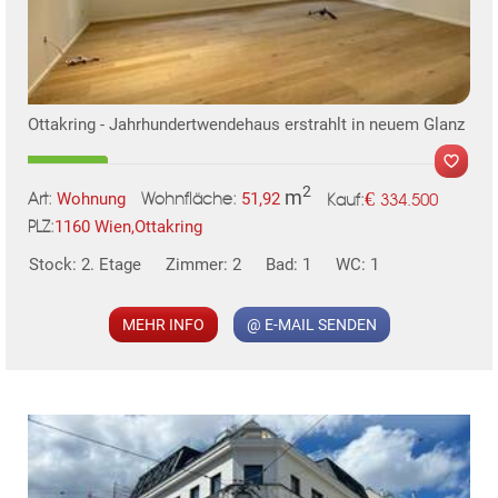
Ottakring - Jahrhundertwendehaus erstrahlt in neuem Glanz
2
m
€
Wohnung
51,92
334.500
Art:
Wohnfläche:
Kauf:
1160 Wien,Ottakring
PLZ:
Stock: 2. Etage
Zimmer: 2
Bad: 1
WC: 1
MER
MEHR INFO
@ E-MAIL SENDEN