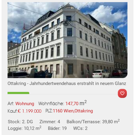
KLIS
Ottakring - Jahrhundertwendehaus erstrahlt in neuem Glanz
2
m
Wohnung
147,70
Art:
Wohnfläche:
€
1160 Wien,Ottakring
1.199.000
PLZ:
Kauf:
2
Stock: 2. DG
Zimmer: 4
Balkon/Terrasse: 39,80 m
MER
2
Loggie: 10,12 m
Bäder: 19
WCs: 2