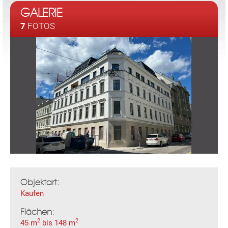
GALERIE
7
FOTOS
Objektart:
Kaufen
Flächen:
2
2
45 m
bis 148 m