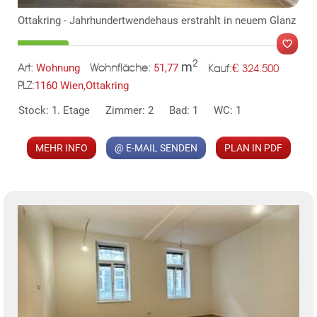
Ottakring - Jahrhundertwendehaus erstrahlt in neuem Glanz
2
m
€
Wohnung
51,77
324.500
Art:
Wohnfläche:
Kauf:
1160 Wien,Ottakring
PLZ:
Stock: 1. Etage
Zimmer: 2
Bad: 1
WC: 1
MER
MEHR INFO
@ E-MAIL SENDEN
PLAN IN PDF