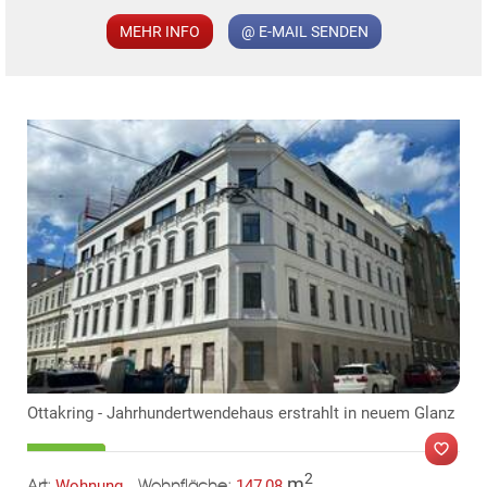
MEHR INFO
@ E-MAIL SENDEN
KLIS
Ottakring - Jahrhundertwendehaus erstrahlt in neuem Glanz
2
m
Wohnung
147,08
Art:
Wohnfläche: