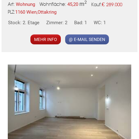
2
m
€
Wohnung
45,20
289.000
Art:
Wohnfläche:
Kauf:
unsichtbare Lautsprecher aus Deutschland
1160 Wien,Ottakring
PLZ:
* Alarmanlagen-Vorbereitung
* Videosprechanlage
Stock: 2. Etage
Zimmer: 2
Bad: 1
WC: 1
* Neuer Aufzug vom Keller bis ins DG
MEHR INFO
@ E-MAIL SENDEN
Infrastruktur / Entfernungen
Gesundheit
Arzt