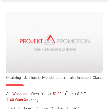
Ottakring - Jahrhundertwendehaus erstrahlt in neuem Glanz
2
m
Wohnung
51,92
Art:
Wohnfläche:
PLZ:
Kauf:
1160 Wien,Ottakring
Stock: 2. Etage
Zimmer: 2
Bad: 1
WC: 1