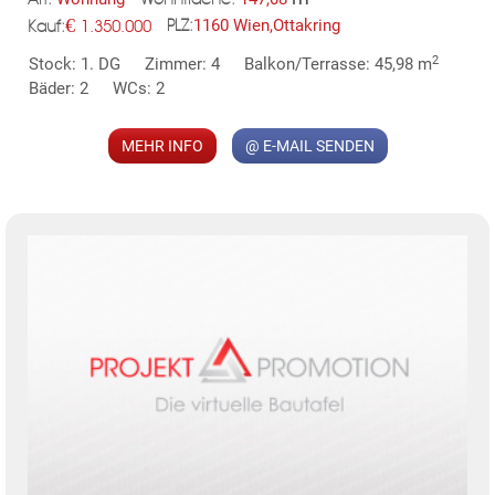
€
1160 Wien,Ottakring
1.350.000
PLZ:
Kauf:
MER
2
Stock: 1. DG
Zimmer: 4
Balkon/Terrasse: 45,98 m
Bäder: 2
WCs: 2
MEHR INFO
@ E-MAIL SENDEN
KLIS