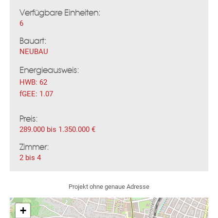
Verfügbare Einheiten:
6
Bauart:
NEUBAU
Fac
Inst
Twi
Pint
Link
Wh
Energieausweis:
HWB:
62
fGEE:
1.07
Preis:
289.000 bis 1.350.000 €
Zimmer:
2 bis 4
Projekt ohne genaue Adresse
+