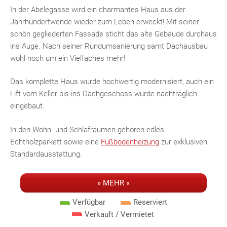
In der Abelegasse wird ein charmantes Haus aus der
Jahrhundertwende wieder zum Leben erweckt! Mit seiner
schön gegliederten Fassade sticht das alte Gebäude durchaus
ins Auge. Nach seiner Rundumsanierung samt Dachausbau
wohl noch um ein Vielfaches mehr!
Das komplette Haus wurde hochwertig modernisiert, auch ein
Lift vom Keller bis ins Dachgeschoss wurde nachträglich
eingebaut.
In den Wohn- und Schlafräumen gehören edles
Echtholzparkett sowie eine
Fußbodenheizung
zur exklusiven
Standardausstattung.
Eine moderne Badausstattung aus deutscher und
» MEHR «
österreichischer Herstellung kombiniert mit hochwertigen
italienischen Wand- und Bodenfliesen garantieren Ihnen
Verfügbar
Reserviert
Lifestyle mit absoluter Wohlfühlgarantie.
Verkauft / Vermietet