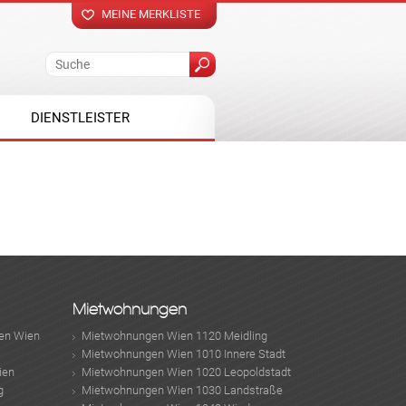
MEINE MERKLISTE
DIENSTLEISTER
Mietwohnungen
en Wien
Mietwohnungen Wien 1120 Meidling
Mietwohnungen Wien 1010 Innere Stadt
ien
Mietwohnungen Wien 1020 Leopoldstadt
g
Mietwohnungen Wien 1030 Landstraße