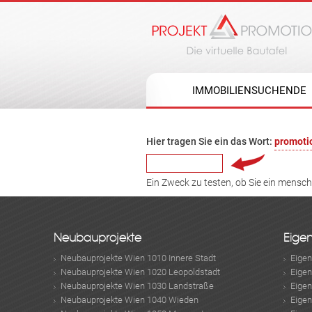
IMMOBILIENSUCHENDE
Hier tragen Sie ein das Wort:
promoti
Ein Zweck zu testen, ob Sie ein mensc
Neubauprojekte
Eige
Neubauprojekte Wien 1010 Innere Stadt
Eige
Neubauprojekte Wien 1020 Leopoldstadt
Eige
Neubauprojekte Wien 1030 Landstraße
Eige
Neubauprojekte Wien 1040 Wieden
Eige