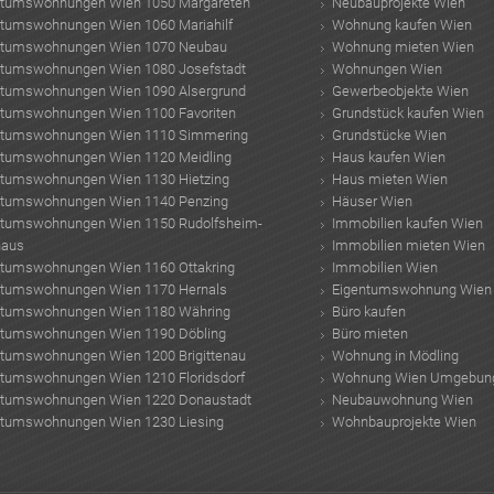
ntumswohnungen Wien 1050 Margareten
Neubauprojekte Wien
ntumswohnungen Wien 1060 Mariahilf
Wohnung kaufen Wien
ntumswohnungen Wien 1070 Neubau
Wohnung mieten Wien
ntumswohnungen Wien 1080 Josefstadt
Wohnungen Wien
ntumswohnungen Wien 1090 Alsergrund
Gewerbeobjekte Wien
ntumswohnungen Wien 1100 Favoriten
Grundstück kaufen Wien
ntumswohnungen Wien 1110 Simmering
Grundstücke Wien
ntumswohnungen Wien 1120 Meidling
Haus kaufen Wien
ntumswohnungen Wien 1130 Hietzing
Haus mieten Wien
ntumswohnungen Wien 1140 Penzing
Häuser Wien
ntumswohnungen Wien 1150 Rudolfsheim-
Immobilien kaufen Wien
haus
Immobilien mieten Wien
ntumswohnungen Wien 1160 Ottakring
Immobilien Wien
ntumswohnungen Wien 1170 Hernals
Eigentumswohnung Wien
ntumswohnungen Wien 1180 Währing
Büro kaufen
ntumswohnungen Wien 1190 Döbling
Büro mieten
ntumswohnungen Wien 1200 Brigittenau
Wohnung in Mödling
ntumswohnungen Wien 1210 Floridsdorf
Wohnung Wien Umgebun
ntumswohnungen Wien 1220 Donaustadt
Neubauwohnung Wien
ntumswohnungen Wien 1230 Liesing
Wohnbauprojekte Wien