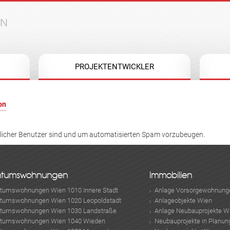
Jump to navigation
PROJEKTENTWICKLER
on
hlicher Benutzer sind und um automatisierten Spam vorzubeugen.
ntumswohnungen
Immobilien
ntumswohnungen Wien 1010 Innere Stadt
Anlage Vorsorgewohnung
ntumswohnungen Wien 1020 Leopoldstadt
Anlageobjekte Wien
ntumswohnungen Wien 1030 Landstraße
Anlage Neubauprojekte W
ntumswohnungen Wien 1040 Wieden
Neubauprojekte in Planun