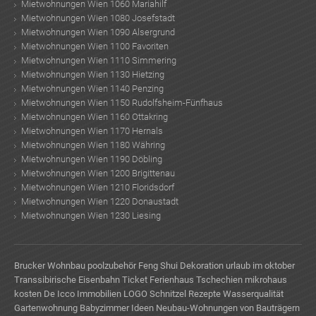
Mietwohnungen Wien 1060 Mariahilf
Mietwohnungen Wien 1080 Josefstadt
Mietwohnungen Wien 1090 Alsergrund
Mietwohnungen Wien 1100 Favoriten
Mietwohnungen Wien 1110 Simmering
Mietwohnungen Wien 1130 Hietzing
Mietwohnungen Wien 1140 Penzing
Mietwohnungen Wien 1150 Rudolfsheim-Fünfhaus
Mietwohnungen Wien 1160 Ottakring
Mietwohnungen Wien 1170 Hernals
Mietwohnungen Wien 1180 Währing
Mietwohnungen Wien 1190 Döbling
Mietwohnungen Wien 1200 Brigittenau
Mietwohnungen Wien 1210 Floridsdorf
Mietwohnungen Wien 1220 Donaustadt
Mietwohnungen Wien 1230 Liesing
Brucker Wohnbau
poolzubehör
Feng Shui Dekoration
urlaub im oktober
Transsibirische Eisenbahn Ticket
Ferienhaus Tschechien
mikrohaus
kosten
De Icco Immobilien LOGO
Schnitzel Rezepte
Wasserqualität
Gartenwohnung
Babyzimmer Ideen
Neubau-Wohnungen von Bauträgern